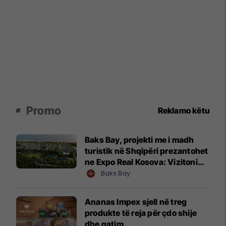
Promo
Reklamo këtu
Baks Bay, projekti me i madh
turistik në Shqipëri prezantohet
ne Expo Real Kosova: Vizitoni
shtandin dhe zbuloni
Baks Bay
mundësitë e investimit
Ananas Impex sjell në treg
produkte të reja për çdo shije
dhe gatim