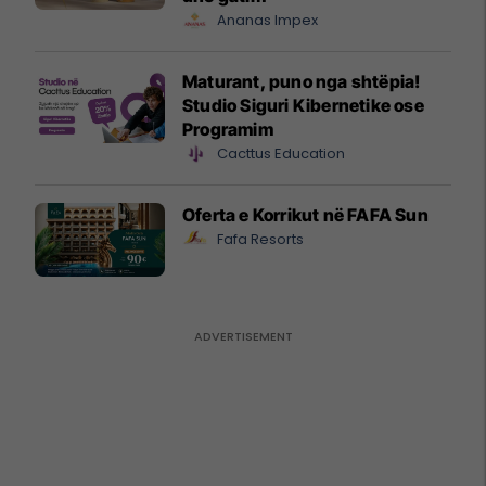
Ananas Impex
Maturant, puno nga shtëpia!
Studio Siguri Kibernetike ose
Programim
Cacttus Education
Oferta e Korrikut në FAFA Sun
Fafa Resorts