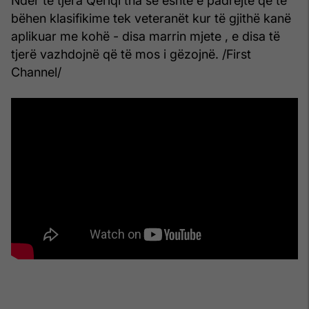
Ndër të tjera Qeriqi tha se është e padrejtë që të
bëhen klasifikime tek veteranët kur të gjithë kanë
aplikuar me kohë - disa marrin mjete , e disa të
tjerë vazhdojnë që të mos i gëzojnë. /First
Channel/