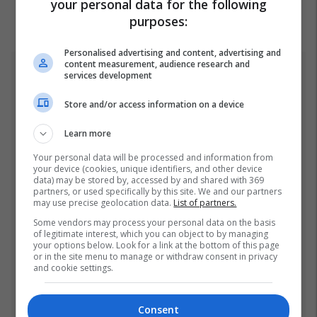
your personal data for the following
purposes:
Personalised advertising and content, advertising and
content measurement, audience research and
services development
Top 5
Store and/or access information on a device
Kosova nën alarmin e kuq
të ESTOFEX,
Learn more
paralajmërohen stuhi të
fuqishme me breshër dhe
21/07/2026
Your personal data will be processed and information from
your device (cookies, unique identifiers, and other device
erëra të forta
data) may be stored by, accessed by and shared with 369
Sllovenët zbulojnë se sa do
partners, or used specifically by this site. We and our partners
may use precise geolocation data.
List of partners.
të fitojë Vincic për gjykimin
e finales së Kupës së Botës
Some vendors may process your personal data on the basis
of legitimate interest, which you can object to by managing
18/07/2026
your options below. Look for a link at the bottom of this page
or in the site menu to manage or withdraw consent in privacy
and cookie settings.
Vëllai i vogël i Yamalit është
sërish tema kryesore e
rrjeteve sociale - vodhi
Consent
vëmendjen pas finales së