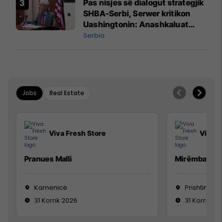
Pas nisjes së dialogut strategjik
SHBA-Serbi, Serwer kritikon
Uashingtonin: Anashkaluat
Banjskën, sulmin ndaj KFOR-it
Serbia
dhe rrëmbimin e Policëve të
Kosovës
Jobs
Real Estate
Viva Fresh Store
Viva F
Pranues Malli
Mirëmbajtës
Kamenicë
Prishtinë
31 Korrik 2026
31 Korrik 20