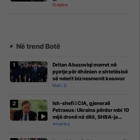
Drejtësi
Në trend Botë
Dritan Abazoviqi merret në
pyetje për dhënien e shtetësisë
së nderit biznesmenit kosovar
Mali i Zi
Ish-shefi i CIA, gjenerali
Petraeus: Ukraina përdor mbi 10
mijë dronë në ditë, SHBA-ja
mbetet shumë prapa në
Amerika
prodhim