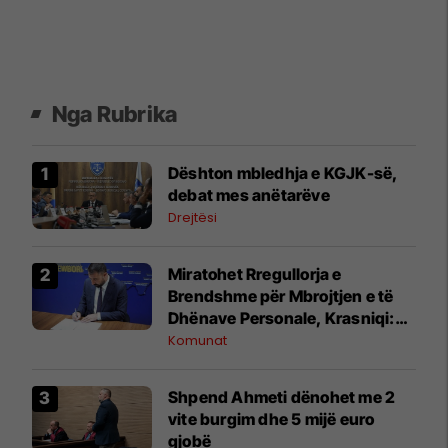
Nga Rubrika
​Dështon mbledhja e KGJK-së,
debat mes anëtarëve
Drejtësi
Miratohet Rregullorja e
Brendshme për Mbrojtjen e të
Dhënave Personale, Krasniqi:
Forcojmë sigurinë dhe
Komunat
privatësinë
Shpend Ahmeti dënohet me 2
vite burgim dhe 5 mijë euro
gjobë