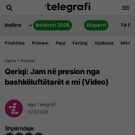
Ballina
Botërori 2026
Eksperti
Të fu
Prishtina
Prizreni
Peja
Ferizaj
Gjakova
Mitrov
Lajme
>
Kosovë
Qeriqi: Jam në presion nga
bashkëluftëtarët e mi (Video)
Nga
Telegrafi
13/01/2016