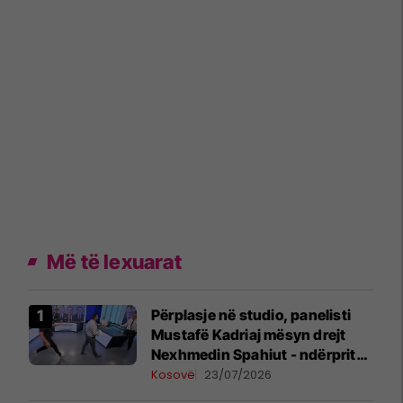
Më të lexuarat
Përplasje në studio, panelisti
Mustafë Kadriaj mësyn drejt
Nexhmedin Spahiut - ndërpritet
transmetimi
Kosovë
23/07/2026