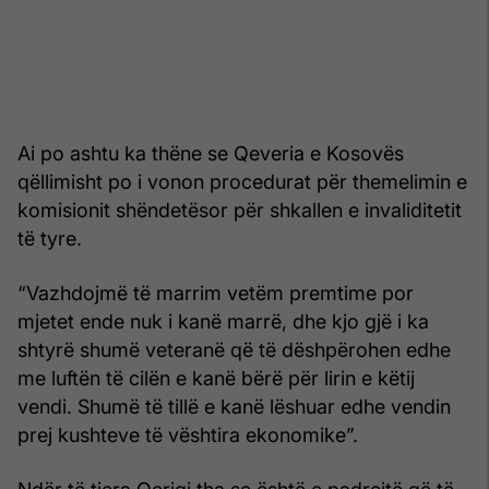
Ai po ashtu ka thëne se Qeveria e Kosovës
qëllimisht po i vonon procedurat për themelimin e
komisionit shëndetësor për shkallen e invaliditetit
të tyre.
“Vazhdojmë të marrim vetëm premtime por
mjetet ende nuk i kanë marrë, dhe kjo gjë i ka
shtyrë shumë veteranë që të dëshpërohen edhe
me luftën të cilën e kanë bërë për lirin e këtij
vendi. Shumë të tillë e kanë lëshuar edhe vendin
prej kushteve të vështira ekonomike”.