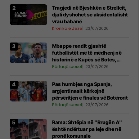
Tragjedi në Bjeshkën e Strellcit,
djali dyshohet se aksidentalisht
vrau babanë
Kronika e Zezë
23/07/2026
Mbappe rendit gjashtë
futbollistët më të mëdhenj në
historinë e Kupës së Botës,
Messi mbetet i dyti
Përfaqësueset
23/07/2026
Pas humbjes nga Spanja,
argjentinasit kërkojnë
përsëritjen e finales së Botërorit
Përfaqësueset
23/07/2026
Rama: Shtëpia në "Rrugën A"
është ndërtuar pa leje dhe në
pronë komunale