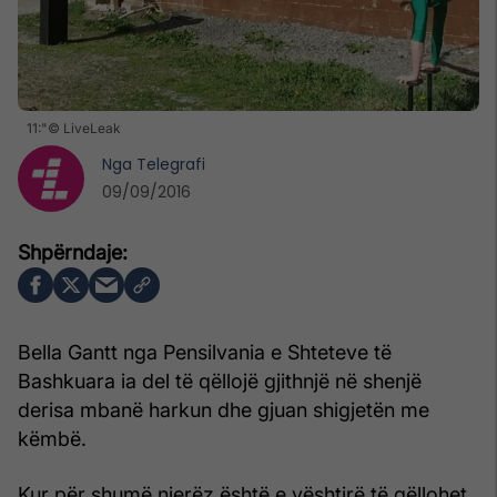
11:"© LiveLeak
Nga
Telegrafi
09/09/2016
Bella Gantt nga Pensilvania e Shteteve të
Bashkuara ia del të qëllojë gjithnjë në shenjë
derisa mbanë harkun dhe gjuan shigjetën me
këmbë.
Kur për shumë njerëz është e vështirë të qëllohet