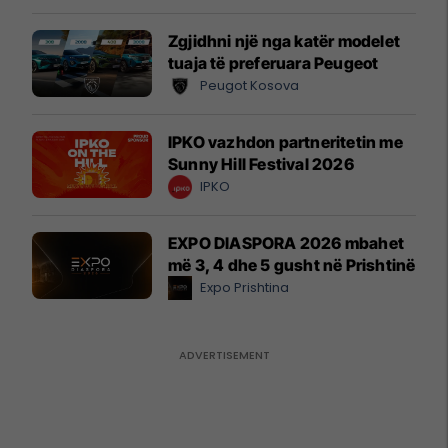
Zgjidhni një nga katër modelet
tuaja të preferuara Peugeot
Peugot Kosova
IPKO vazhdon partneritetin me
Sunny Hill Festival 2026
IPKO
EXPO DIASPORA 2026 mbahet
më 3, 4 dhe 5 gusht në Prishtinë
Expo Prishtina