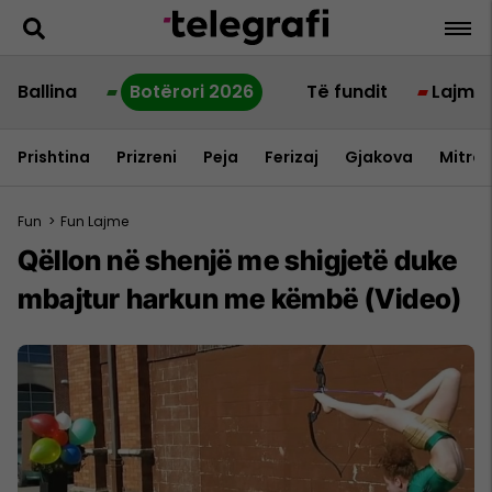
Ballina
Botërori 2026
Të fundit
Lajme
Prishtina
Prizreni
Peja
Ferizaj
Gjakova
Mitrov
Fun
>
Fun Lajme
Qëllon në shenjë me shigjetë duke
mbajtur harkun me këmbë (Video)