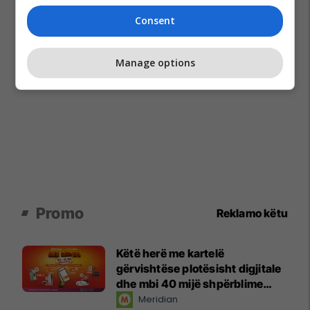
Consent
Manage options
Promo
Reklamo këtu
Këtë herë me kartelë
gërvishtëse plotësisht digjitale
dhe mbi 40 mijë shpërblime
instant!
Meridian