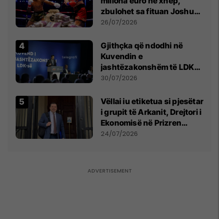
miliona euro në xhep,
zbulohet sa fituan Joshua
e Prenga
26/07/2026
Gjithçka që ndodhi në
Kuvendin e
jashtëzakonshëm të LDK-
së
30/07/2026
Vëllai iu etiketua si pjesëtar
i grupit të Arkanit, Drejtori i
Ekonomisë në Prizren
mohon pretendimet
24/07/2026