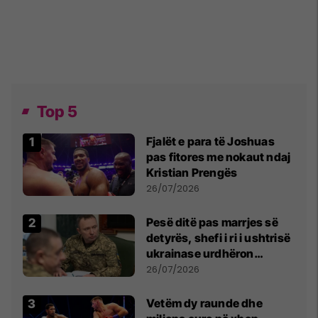
Top 5
Fjalët e para të Joshuas
pas fitores me nokaut ndaj
Kristian Prengës
26/07/2026
Pesë ditë pas marrjes së
detyrës, shefi i ri i ushtrisë
ukrainase urdhëron
kontroll të madh
26/07/2026
Vetëm dy raunde dhe