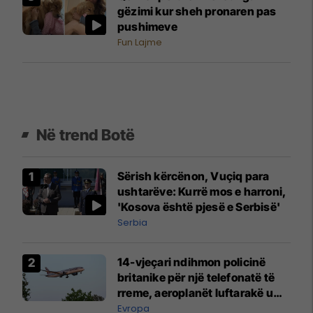
gëzimi kur sheh pronaren pas
pushimeve
Fun Lajme
Në trend Botë
Sërish kërcënon, Vuçiq para
ushtarëve: Kurrë mos e harroni,
'Kosova është pjesë e Serbisë'
Serbia
14-vjeçari ndihmon policinë
britanike për një telefonatë të
rreme, aeroplanët luftarakë u
ngritën në ajër për të
Evropa