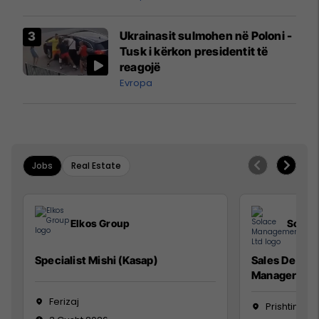
interceptuar fluturaken e Qatar
Airways që po shkonte drejt
Ukrainasit sulmohen në Poloni -
Mançesterit
Tusk i kërkon presidentit të
reagojë
Evropa
Jobs
Real Estate
Elkos Group
Solac
Specialist Mishi (Kasap)
Sales Devel
Manager
Ferizaj
Prishtinë