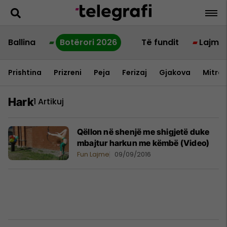
Ballina
Botërori 2026
Të fundit
Lajme
Prishtina
Prizreni
Peja
Ferizaj
Gjakova
Mitrov
Hark
1 Artikuj
Qëllon në shenjë me shigjetë duke
mbajtur harkun me këmbë (Video)
Fun Lajme
09/09/2016