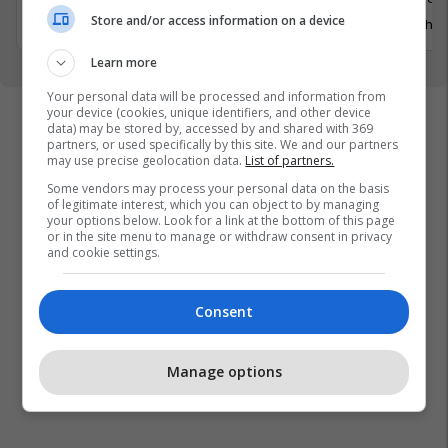
3 Gusht 2026
Store and/or access information on a device
29 Gusht 
Learn more
Your personal data will be processed and information from
your device (cookies, unique identifiers, and other device
data) may be stored by, accessed by and shared with 369
partners, or used specifically by this site. We and our partners
may use precise geolocation data.
List of partners.
Some vendors may process your personal data on the basis
of legitimate interest, which you can object to by managing
your options below. Look for a link at the bottom of this page
or in the site menu to manage or withdraw consent in privacy
and cookie settings.
Consent
Manage options