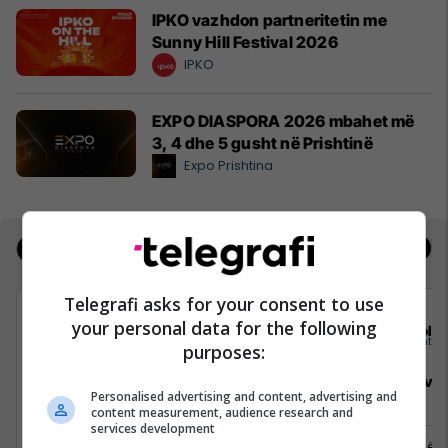
IPKO vazhdon partneritetin me
Sunny Hill Festival 2026
IPKO
EXPO DIASPORA 2026 mbahet më
3, 4 dhe 5 gusht në Prishtinë
Expo Prishtina
Jobs
Real Estate
Telegrafi asks for your consent to use
your personal data for the following
Elkos Group
Sola
purposes:
Specialist Mishi (Kasap)
Sales Deve
Personalised advertising and content, advertising and
Manager
content measurement, audience research and
services development
Ferizaj
Prishtinë