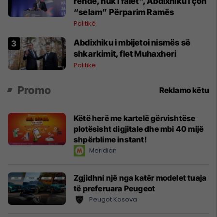
rëndë, nuk i falet", Abdixhiku i çon
“selam” Përparim Ramës
Politikë
Abdixhiku i mbijetoi nismës së
shkarkimit, flet Muhaxheri
Politikë
Promo
Reklamo këtu
Këtë herë me kartelë gërvishtëse
plotësisht digjitale dhe mbi 40 mijë
shpërblime instant!
Meridian
Zgjidhni një nga katër modelet tuaja
të preferuara Peugeot
Peugot Kosova