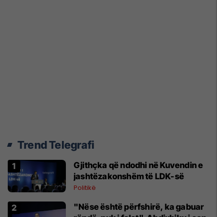
Trend Telegrafi
Gjithçka që ndodhi në Kuvendin e
jashtëzakonshëm të LDK-së
Politikë
"Nëse është përfshirë, ka gabuar