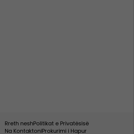
Rreth nesh
Politikat e Privatësisë
Na Kontaktoni
Prokurimi i Hapur