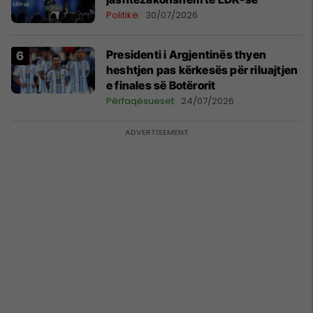
Politikë
30/07/2026
Presidenti i Argjentinës thyen
heshtjen pas kërkesës për riluajtjen
e finales së Botërorit
Përfaqësueset
24/07/2026