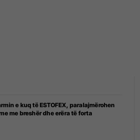
armin e kuq të ESTOFEX, paralajmërohen
hme me breshër dhe erëra të forta