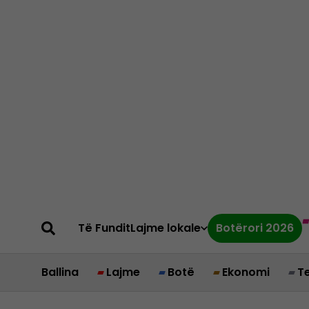
Të Fundit
Lajme lokale
Botërori 2026
Ballina
Lajme
Botë
Ekonomi
T