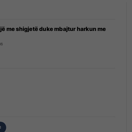
një me shigjetë duke mbajtur harkun me
16
1