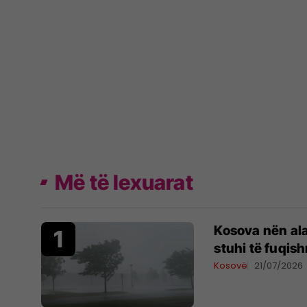
Më të lexuarat
Kosova nën al
stuhi të fuqis
Kosovë
21/07/2026