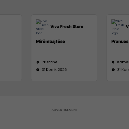
Viva Fresh Store
V
s
Mirëmbajtëse
Pranues 
Prishtinë
Kame
31 Korrik 2026
31 Kor