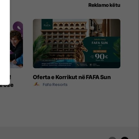
Reklamo këtu
ëpia!
Oferta e Korrikut në FAFA Sun
e ose
Fafa Resorts