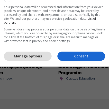
Your personal data will be processed and information from your device
(cookies, unique identifiers, and other device data) may be stored by,
accessed by and shared with 369 partners, or used specifically by this
site. We and our partners may use precise geolocation data.
List of
partners.
Some vendors may process your personal data on the basis of legitimate
interest, which you can object to by managing your options below. Look
for a link at the bottom of this page or in the site menu to manage or
withdraw consent in privacy and cookie settings.
Manage options
Consent
mpex sjell në treg
Maturant, puno nga sht
 të reja për çdo shije
Studio Siguri Kibernetik
im
Programim
s Impex
Cacttus Education