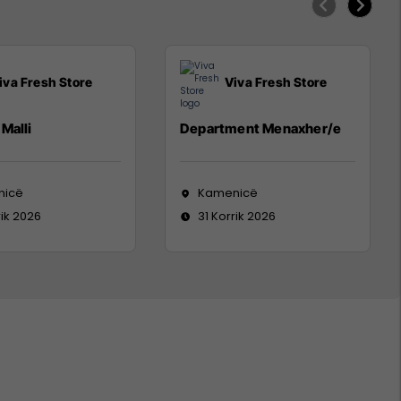
iva Fresh Store
Viva Fresh Store
Malli
Department Menaxher/e
nicë
Kamenicë
rik 2026
31 Korrik 2026