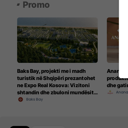
Promo
Baks Bay, projekti me i madh
Ananas I
turistik në Shqipëri prezantohet
produkte
ne Expo Real Kosova: Vizitoni
dhe gat
shtandin dhe zbuloni mundësitë
Anana
e investimit
Baks Bay