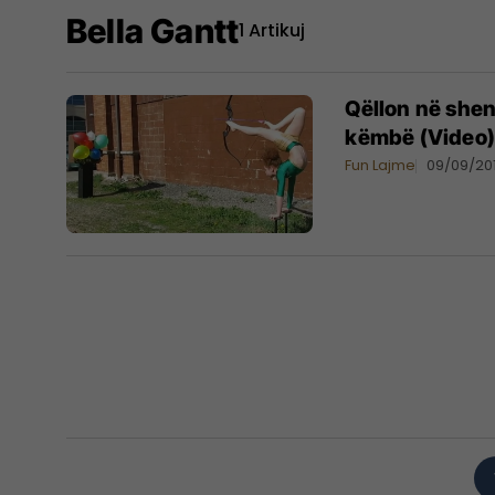
Bella Gantt
1 Artikuj
Qëllon në she
këmbë (Video)
Fun Lajme
09/09/20