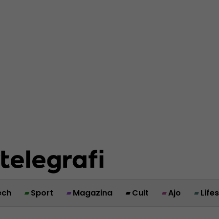
ech
Sport
Magazina
Cult
Ajo
Life