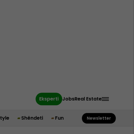
Eksperti
Jobs
Real Estate
style
Shëndeti
Fun
Newsletter