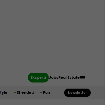
Eksperti
Jobs
Real Estate
style
Shëndeti
Fun
Newsletter