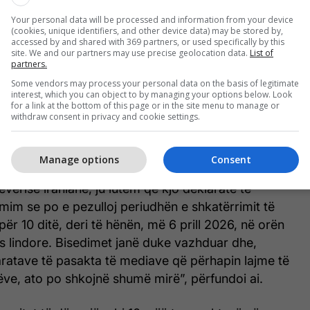
MINUTË PAS MINUTE - Lufta në Iran dhe në
Your personal data will be processed and information from your device
(cookies, unique identifiers, and other device data) may be stored by,
Lindjen e Mesme, gjithçka ndodhi deri më
accessed by and shared with 369 partners, or used specifically by this
tani
site. We and our partners may use precise geolocation data.
List of
partners.
Some vendors may process your personal data on the basis of legitimate
interest, which you can object to by managing your options below. Look
for a link at the bottom of this page or in the site menu to manage or
withdraw consent in privacy and cookie settings.
enti amerikan Donald Trump të enjten ka deklaruar
ranin po vazhdojnë dhe, me këtë qëllim, siç theksoi
et ndaj infrastrukturës energjetike të Iranit.
Manage options
Consent
verisë iraniane, ju lutem që kjo deklaratë të
rmim se po e pezulloj periudhën e shkatërrimit të
ër 10 ditë, deri të hënën, më 6 prill 2026, në orën
s lindore. Bisedimet janë duke vazhduar dhe,
aratave të pasakta të mediave që përhapin lajme të
ëve, ato po shkojnë shumë mirë”, përfundoi ai.