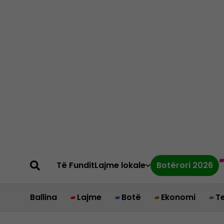
Të Fundit
Lajme lokale
Botërori 2026
Ballina
Lajme
Botë
Ekonomi
T