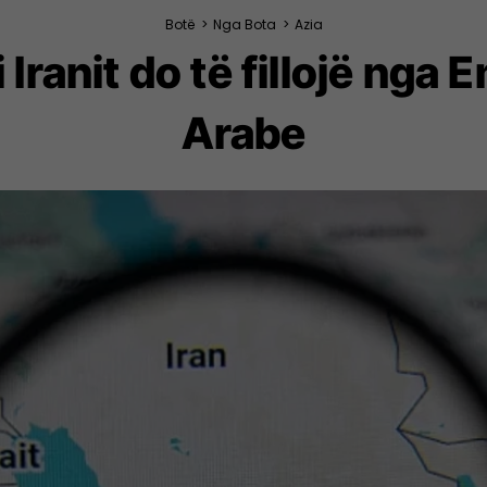
Botë
>
Nga Bota
>
Azia
Iranit do të fillojë nga
Arabe