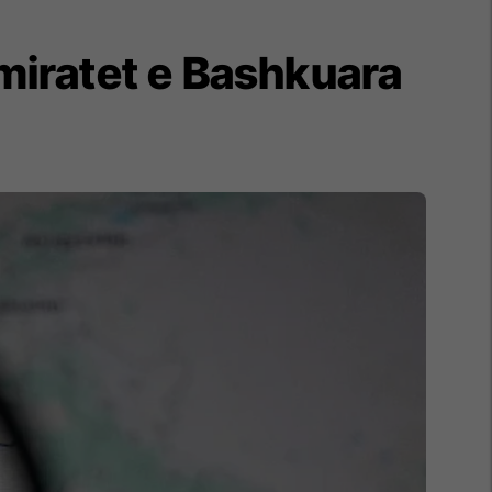
 Emiratet e Bashkuara