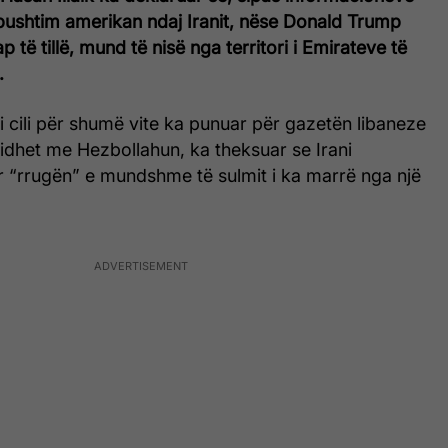
pushtim amerikan ndaj Iranit, nëse Donald Trump
 të tillë, mund të nisë nga territori i Emirateve të
.
 i cili për shumë vite ka punuar për gazetën libaneze
 lidhet me Hezbollahun, ka theksuar se Irani
r “rrugën” e mundshme të sulmit i ka marrë nga një