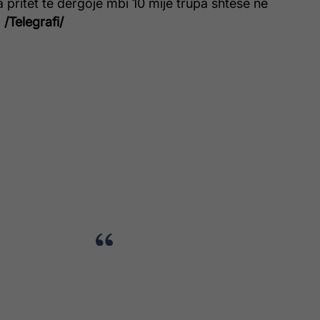
pritet të dërgojë mbi 10 mijë trupa shtesë në
.
/Telegrafi/