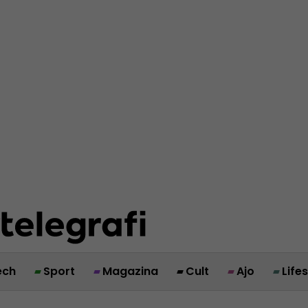
ech
Sport
Magazina
Cult
Ajo
Life