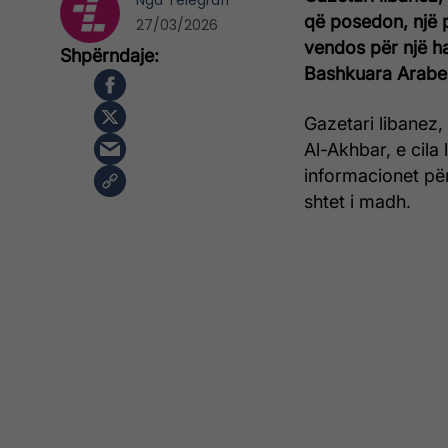
Nga
Telegrafi
që posedon, një 
27/03/2026
vendos për një hap
Bashkuara Arabe
Gazetari libanez,
Al-Akhbar, e cila
informacionet pë
shtet i madh.