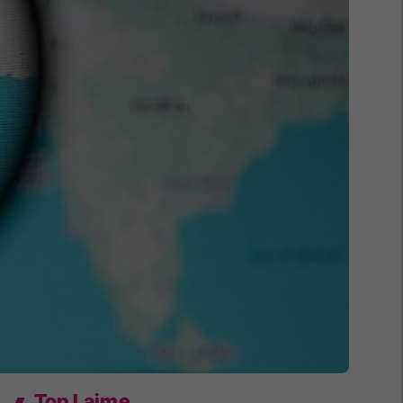
Top Lajme