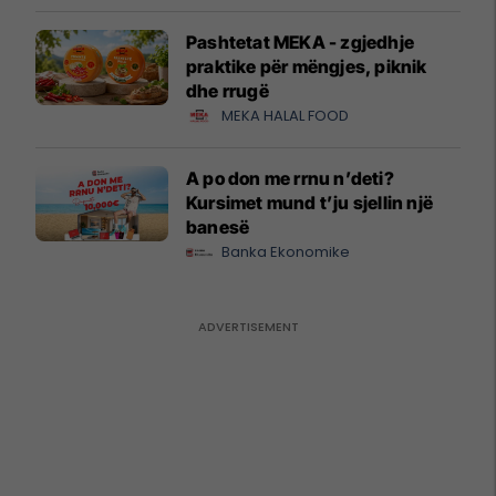
Pashtetat MEKA - zgjedhje
praktike për mëngjes, piknik
dhe rrugë
MEKA HALAL FOOD
A po don me rrnu n’deti?
Kursimet mund t’ju sjellin një
banesë
Banka Ekonomike