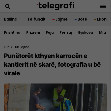
Ballina
Të fundit
Lajme
Botë
Ekono
Prishtina
Prizreni
Peja
Ferizaj
Gjakova
Mitrov
Fun
>
Fun Lajme
Punëtorët kthyen karrocën e
kantierit në skarë, fotografia u bë
virale