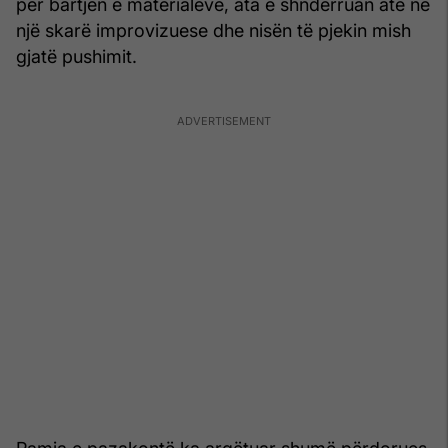
për bartjen e materialeve, ata e shndërruan atë në
një skarë improvizuese dhe nisën të pjekin mish
gjatë pushimit.