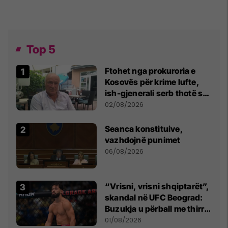
Top 5
Ftohet nga prokuroria e
Kosovës për krime lufte,
ish-gjenerali serb thotë se
dikush e tradhtoi në
02/08/2026
Beograd
Seanca konstituive,
vazhdojnë punimet
06/08/2026
“Vrisni, vrisni shqiptarët”,
skandal në UFC Beograd:
Buzukja u përball me thirrje
anti-shqiptare nga
01/08/2026