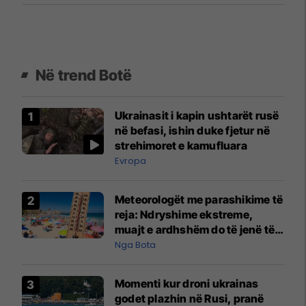
Në trend Botë
Ukrainasit i kapin ushtarët rusë
në befasi, ishin duke fjetur në
strehimoret e kamufluara
Evropa
Meteorologët me parashikime të
reja: Ndryshime ekstreme,
muajt e ardhshëm do të jenë të
pazakontë
Nga Bota
Momenti kur droni ukrainas
godet plazhin në Rusi, pranë