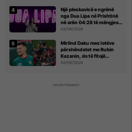
tribunat
Një pleskavicë e ngrënë
nga Dua Lipa në Prishtinë
në orën 04:28 të mëngjesit
- dhe bota digjitale serbe
03/08/2026
shpall gjendjen e luftës
Mirlind Daku mes lotëve
përshëndetet me Rubin
Kazanin, do të fitojë
miliona te Spartak Moska
02/08/2026