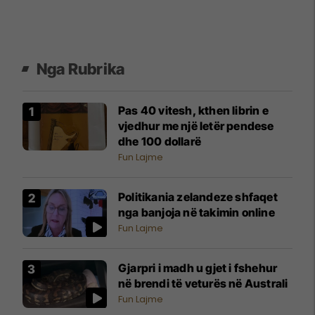
Nga Rubrika
Pas 40 vitesh, kthen librin e
vjedhur me një letër pendese
dhe 100 dollarë
Fun Lajme
Politikania zelandeze shfaqet
nga banjoja në takimin online
Fun Lajme
Gjarpri i madh u gjet i fshehur
në brendi të veturës në Australi
Fun Lajme