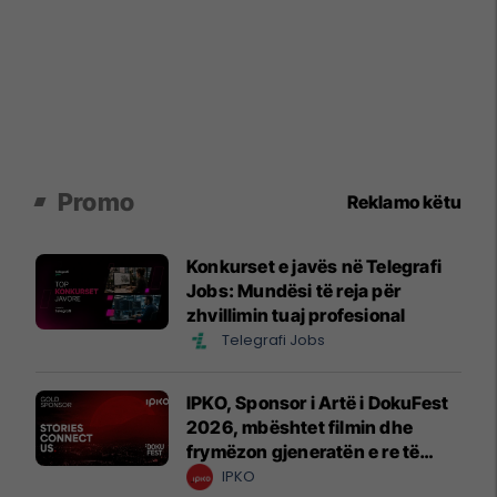
Promo
Reklamo këtu
Konkurset e javës në Telegrafi
Jobs: Mundësi të reja për
zhvillimin tuaj profesional
Telegrafi Jobs
IPKO, Sponsor i Artë i DokuFest
2026, mbështet filmin dhe
frymëzon gjeneratën e re të
krijuesve
IPKO