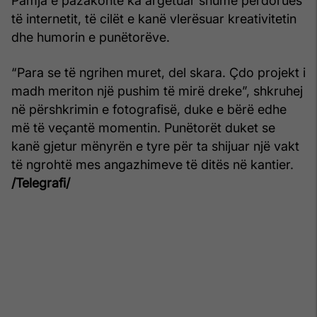
Pamja e pazakontë ka argëtuar shumë përdorues
të internetit, të cilët e kanë vlerësuar kreativitetin
dhe humorin e punëtorëve.
“Para se të ngrihen muret, del skara. Çdo projekt i
madh meriton një pushim të mirë dreke”, shkruhej
në përshkrimin e fotografisë, duke e bërë edhe
më të veçantë momentin. Punëtorët duket se
kanë gjetur mënyrën e tyre për ta shijuar një vakt
të ngrohtë mes angazhimeve të ditës në kantier.
/Telegrafi/