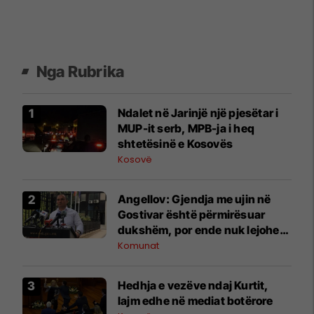
Nga Rubrika
Ndalet në Jarinjë një pjesëtar i
MUP-it serb, MPB-ja i heq
shtetësinë e Kosovës
Kosovë
Angellov: Gjendja me ujin në
Gostivar është përmirësuar
dukshëm, por ende nuk lejohet
për pije
Komunat
Hedhja e vezëve ndaj Kurtit,
lajm edhe në mediat botërore