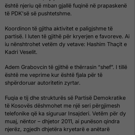
është njeriu që mban gjallë fuqinë në prapaskenë
të PDK'së së pushtetshme.
Koordinon të gjitha aktivitet e paligjshme të
partisë. I luten të gjithë për kryerjen e favoreve. Ai
iu nënshtrohet vetëm dy vetave: Hashim Thaçit e
Kadri Veselit.
Adem Grabovcin të gjithë e thërrasin “shef”. I tillë
është me veprime kur është fjala për të
shpërdoruar autoritetin zyrtar.
Fuqia e tij dhe strukturës së Partisë Demokratike
të Kosovës dëshmohet me një seri përgjimesh
telefonike që ka siguruar Insajderi. Vetëm për dy
muaj, nëntor – dhjetor 2011, ai punëson qindra
njerëz, zgjedh dhjetëra kryetarë e anëtarë