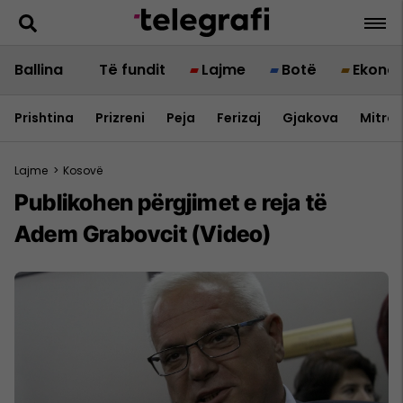
Ballina
Të fundit
Lajme
Botë
Ekono
Prishtina
Prizreni
Peja
Ferizaj
Gjakova
Mitrov
Lajme
>
Kosovë
Publikohen përgjimet e reja të
Adem Grabovcit (Video)