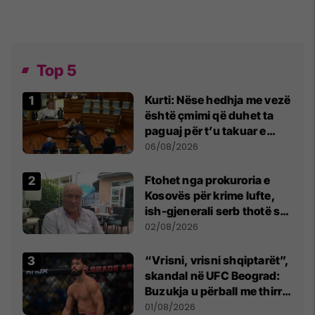
Top 5
Kurti: Nëse hedhja me vezë
është çmimi që duhet ta
paguaj për t’u takuar e
bashkëbiseduar jam i
06/08/2026
lumtur ta bëj këtë
Ftohet nga prokuroria e
Kosovës për krime lufte,
ish-gjenerali serb thotë se
dikush e tradhtoi në
02/08/2026
Beograd
“Vrisni, vrisni shqiptarët”,
skandal në UFC Beograd:
Buzukja u përball me thirrje
anti-shqiptare nga
01/08/2026