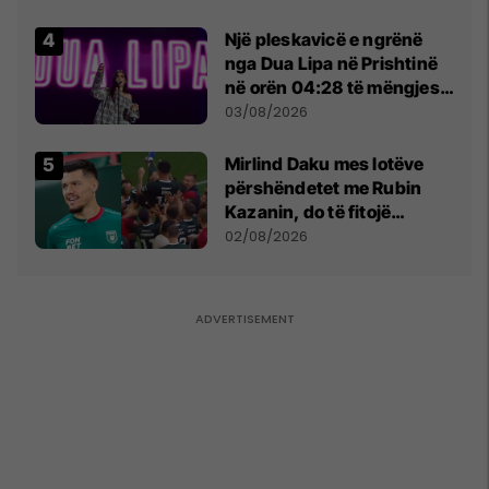
tribunat
Një pleskavicë e ngrënë
nga Dua Lipa në Prishtinë
në orën 04:28 të mëngjesit
- dhe bota digjitale serbe
03/08/2026
shpall gjendjen e luftës
Mirlind Daku mes lotëve
përshëndetet me Rubin
Kazanin, do të fitojë
miliona te Spartak Moska
02/08/2026