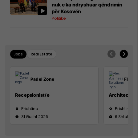
nuk e ka ndryshuar qëndrimin
për Kosovën
Politikë
Jobs
Real Estate
Padel Zone
Flex B
Recepsionist/e
Architect
Prishtine
Prishtinë
31 Gusht 2026
6 Shtator 2