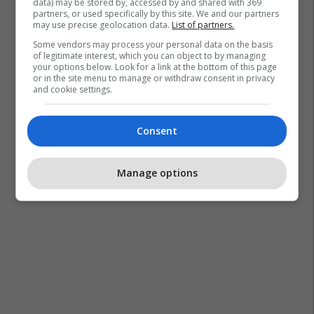
data) may be stored by, accessed by and shared with 369
partners, or used specifically by this site. We and our partners
may use precise geolocation data.
List of partners.
Some vendors may process your personal data on the basis
of legitimate interest, which you can object to by managing
your options below. Look for a link at the bottom of this page
or in the site menu to manage or withdraw consent in privacy
and cookie settings.
Consent
Manage options