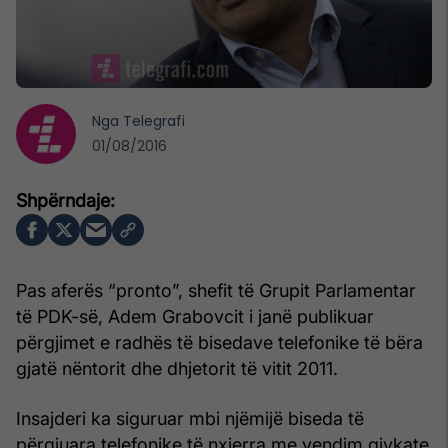
Nga
Telegrafi
01/08/2016
Pas aferës “pronto”, shefit të Grupit Parlamentar
të PDK-së, Adem Grabovcit i janë publikuar
përgjimet e radhës të bisedave telefonike të bëra
gjatë nëntorit dhe dhjetorit të vitit 2011.
Insajderi ka siguruar mbi njëmijë biseda të
përgjuara telefonike të nxjerra me vendim gjykate