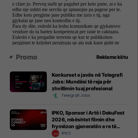
Promo
Reklamo këtu
Konkurset e javës në Telegrafi
Jobs: Mundësi të reja për
zhvillimin tuaj profesional
Telegrafi Jobs
IPKO, Sponsor i Artë i DokuFest
2026, mbështet filmin dhe
frymëzon gjeneratën e re të
krijuesve
IPKO