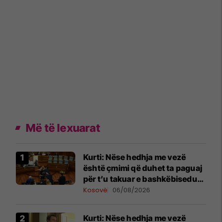
Më të lexuarat
Kurti: Nëse hedhja me vezë
është çmimi që duhet ta paguaj
për t’u takuar e bashkëbiseduar
jam i lumtur ta bëj këtë
Kosovë
06/08/2026
Kurti: Nëse hedhja me vezë