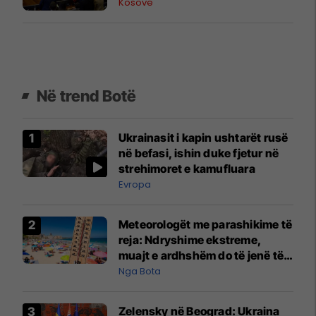
Kosovë
Në trend Botë
Ukrainasit i kapin ushtarët rusë
në befasi, ishin duke fjetur në
strehimoret e kamufluara
Evropa
Meteorologët me parashikime të
reja: Ndryshime ekstreme,
muajt e ardhshëm do të jenë të
pazakontë
Nga Bota
Zelensky në Beograd: Ukraina