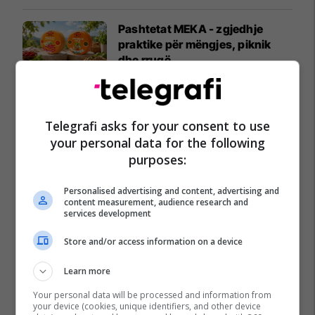
Pashtetat MEKA - zgjedhje
praktike për mëngjes, piknik
dhe rrugë
MEKA HALAL FOOD
A po don me rrnu n’deti?
Telegrafi asks for your consent to use
Kursimet mund t’ju sjellin një
your personal data for the following
banesë
purposes:
Banka Ekonomike
Personalised advertising and content, advertising and
content measurement, audience research and
services development
Store and/or access information on a device
Learn more
Your personal data will be processed and information from
your device (cookies, unique identifiers, and other device