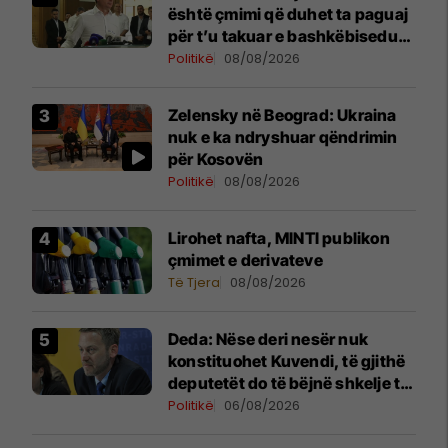
është çmimi që duhet ta paguaj
për t’u takuar e bashkëbiseduar
jam i lumtur ta bëj këtë
Politikë
08/08/2026
Zelensky në Beograd: Ukraina
nuk e ka ndryshuar qëndrimin
për Kosovën
Politikë
08/08/2026
Lirohet nafta, MINTI publikon
çmimet e derivateve
Të Tjera
08/08/2026
Deda: Nëse deri nesër nuk
konstituohet Kuvendi, të gjithë
deputetët do të bëjnë shkelje të
rëndë kushtetuese
Politikë
06/08/2026