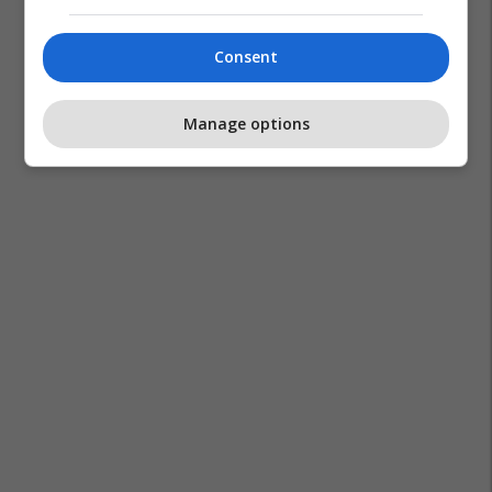
Morgan Rogers
Psg
Aston Villa
Premier League
Ligue 1
Transferimet
Consent
Manage options