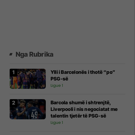
Nga Rubrika
Ylli i Barcelonës i thotë “po”
PSG-së
Ligue 1
Barcola shumë i shtrenjtë,
Liverpooli i nis negociatat me
talentin tjetër të PSG-së
Ligue 1