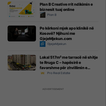
Plan B Creative rrit ndikimin e
biznesit tuaj online
Plan B
Po kërkoni mjek apo klinikë në
Kosovë? Njihuni me
GjejeMjekun.com
GjejeMjekun
Lokal 517m² me tarracë në shitje
te Rruga C – hapësirë e
favorshme për zhvillimin e
biznesit #15796
Pro Real Estate