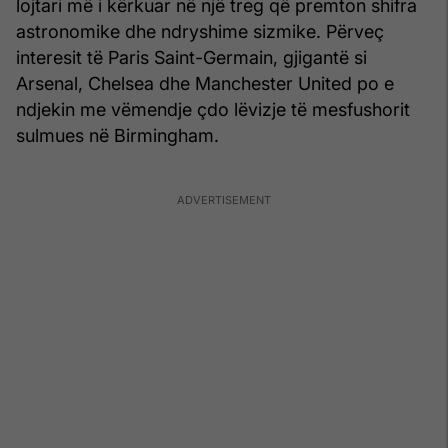
lojtari më i kërkuar në një treg që premton shifra
astronomike dhe ndryshime sizmike. Përveç
interesit të Paris Saint-Germain, gjigantë si
Arsenal, Chelsea dhe Manchester United po e
ndjekin me vëmendje çdo lëvizje të mesfushorit
sulmues në Birmingham.