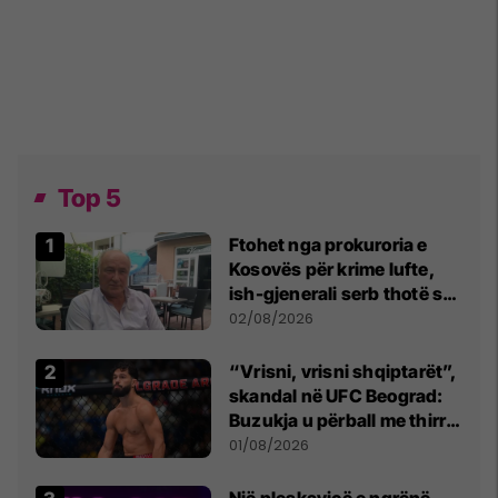
Top 5
Ftohet nga prokuroria e
Kosovës për krime lufte,
ish-gjenerali serb thotë se
dikush e tradhtoi në
02/08/2026
Beograd
“Vrisni, vrisni shqiptarët”,
skandal në UFC Beograd:
Buzukja u përball me thirrje
anti-shqiptare nga
01/08/2026
tribunat
Një pleskavicë e ngrënë