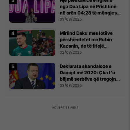
nga Dua Lipa në Prishtinë
në orën 04:28 të mëngjesit
- dhe bota digjitale serbe
03/08/2026
shpall gjendjen e luftës
Mirlind Daku mes lotëve
përshëndetet me Rubin
Kazanin, do të fitojë
miliona te Spartak Moska
02/08/2026
​Deklarata skandaloze e
Daçiqit më 2020: Çka t'u
bëjmë serbëve që tregojnë
ku janë varrosur shqiptarët
03/08/2026
në Serbi