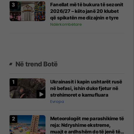
Fanellat më të bukura të sezonit
2026/27 – këto janë 20 klubet
që spikatën me dizajnin e tyre
Ndërkombëtare
Në trend Botë
Ukrainasit i kapin ushtarët rusë
në befasi, ishin duke fjetur në
strehimoret e kamufluara
Evropa
Meteorologët me parashikime të
reja: Ndryshime ekstreme,
muajt e ardhshëm do të jenë të