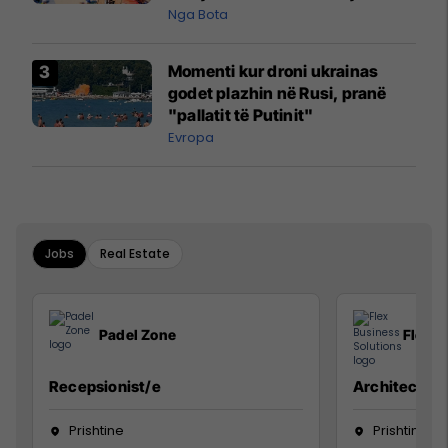
pazakontë
Nga Bota
Momenti kur droni ukrainas
godet plazhin në Rusi, pranë
"pallatit të Putinit"
Evropa
Jobs
Real Estate
Padel Zone
Flex B
Recepsionist/e
Architect
Prishtine
Prishtinë