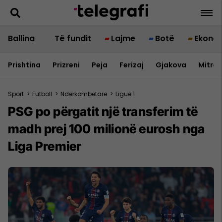
Ballina
Të fundit
Lajme
Botë
Ekono
Prishtina
Prizreni
Peja
Ferizaj
Gjakova
Mitrov
Sport
>
Futboll
>
Ndërkombëtare
>
Ligue 1
PSG po përgatit një transferim të
madh prej 100 milionë eurosh nga
Liga Premier