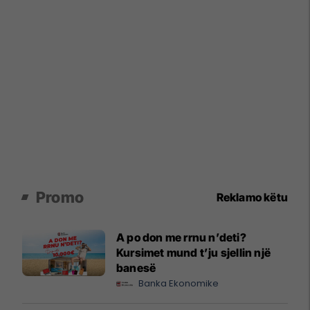
Promo
Reklamo këtu
A po don me rrnu n’deti?
Kursimet mund t’ju sjellin një
banesë
Banka Ekonomike