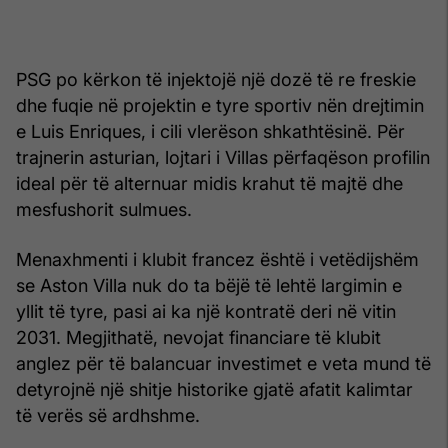
PSG po kërkon të injektojë një dozë të re freskie
dhe fuqie në projektin e tyre sportiv nën drejtimin
e Luis Enriques, i cili vlerëson shkathtësinë. Për
trajnerin asturian, lojtari i Villas përfaqëson profilin
ideal për të alternuar midis krahut të majtë dhe
mesfushorit sulmues.
Menaxhmenti i klubit francez është i vetëdijshëm
se Aston Villa nuk do ta bëjë të lehtë largimin e
yllit të tyre, pasi ai ka një kontratë deri në vitin
2031. Megjithatë, nevojat financiare të klubit
anglez për të balancuar investimet e veta mund të
detyrojnë një shitje historike gjatë afatit kalimtar
të verës së ardhshme.