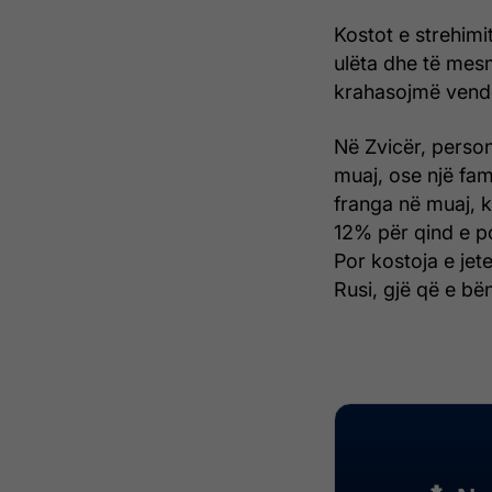
Kostot e strehimi
ulëta dhe të mes
krahasojmë vendet
Në Zvicër, perso
muaj, ose një fam
franga në muaj, 
12% për qind e p
Por kostoja e jet
Rusi, gjë që e bën