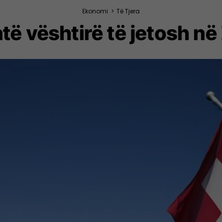
Ekonomi
>
Të Tjera
të vështirë të jetosh në