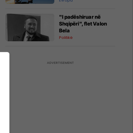
Evropa
"I padëshiruar në
Shqipëri", flet Valon
Bela
Politikë