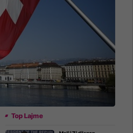
Top Lajme