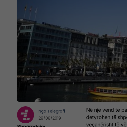
Në një vend të pa
Nga
Telegrafi
detyrohen të shp
28/08/2019
veçanërisht të vë