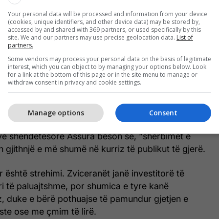
Your personal data will be processed and information from your device
(cookies, unique identifiers, and other device data) may be stored by,
iceranë janë të pasur, e bën jetën veçanërisht të
accessed by and shared with 369 partners, or used specifically by this
arfërit. Ky nuk është vetëm një problem shoqëror,
site. We and our partners may use precise geolocation data.
List of
partners.
 pasurit i detyrojnë të varfërit të shpenzojnë më
Some vendors may process your personal data on the basis of legitimate
duhet.
interest, which you can object to by managing your options below. Look
for a link at the bottom of this page or in the site menu to manage or
withdraw consent in privacy and cookie settings.
rni sigurimin shëndetësor, me çmimet e rritura
gurimit shëndetësor dhe për sigurimin bazë të
arfërit detyrohen të bashkëfinancojnë përfitimet.
Manage options
Consent
ve shëndetësore Assura beson se, “shërbimet e
 gjithnjë e më shumë në kurriz të publikut të gjerë.
r është strehimi. Zviceranët janë investitorë të
i të paluajtshme, por shumica e tyre kanë
 duke e bërë pothuajse të pamundur gjetjen e
te ose me çmim të lirë.