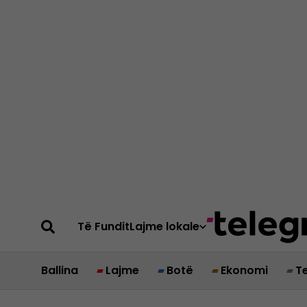
Të Fundit
Lajme lokale
Ballina
Lajme
Botë
Ekonomi
T