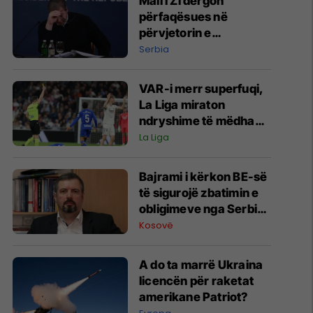
Mali i Zi dërgon
përfaqësues në
përvjetorin e
Operacionit “Stuhia”,
Serbia
zemërohet Vuçiq
VAR-i merr superfuqi,
La Liga miraton
ndryshime të mëdha
në rregullat për
La Liga
sezonin e ardhshëm
Bajrami i kërkon BE-së
të sigurojë zbatimin e
obligimeve nga Serbia
për personat e zhdukur
Kosovë
A do ta marrë Ukraina
licencën për raketat
amerikane Patriot?