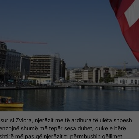
sur si Zvicra, njerëzit me të ardhura të ulëta shpesh
enzojnë shumë më tepër sesa duhet, duke e bërë
shtirë më pas që njerëzit t’i përmbushin qëllimet.