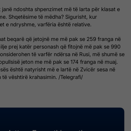
t janë ndoshta shpenzimet më të larta për klasat e
me. Shqetësime të mëdha? Sigurisht, kur
 e ndryshme, varfëria është relative.
nat beqarë që jetojnë me më pak se 259 franga në
ilje prej katër personash që fitojnë më pak se 990
konsiderohen të varfër ndërsa në Rusi, më shumë se
opullsisë jeton me më pak se 174 franga në muaj.
esës është natyrisht më e lartë në Zvicër sesa në
 të vështirë krahasimin. /Telegrafi/