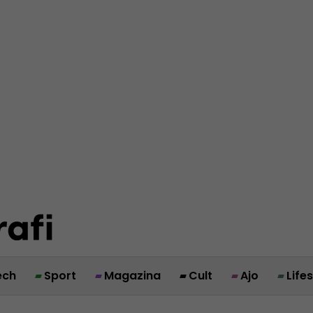
ech
Sport
Magazina
Cult
Ajo
Life