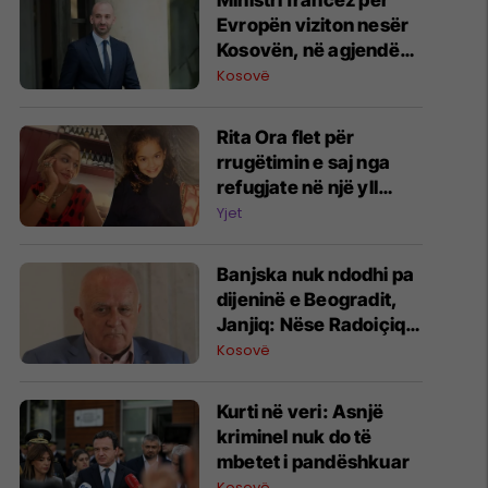
Ministri francez për
Evropën viziton nesër
Kosovën, në agjendë
nënshkrimi i tri
Kosovë
marrëveshjeve
Rita Ora flet për
rrugëtimin e saj nga
refugjate në një yll
botëror: Jam krenare
Yjet
që jam emigrante
Banjska nuk ndodhi pa
dijeninë e Beogradit,
Janjiq: Nëse Radoiçiq
flet - Vuçiq mund të
Kosovë
përballet me pasoja
Kurti në veri: Asnjë
kriminel nuk do të
mbetet i pandëshkuar
Kosovë