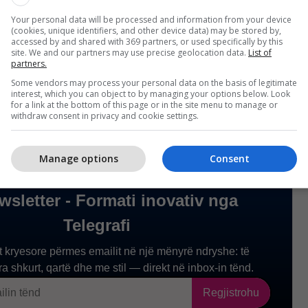
 tretë i BE-së që viziton Putinin në Kremlin që nga
Your personal data will be processed and information from your device
(cookies, unique identifiers, and other device data) may be stored by,
it rus në Ukrainë në shkurt 2022, pas kancelarit
accessed by and shared with 369 partners, or used specifically by this
hammer dhe kryeministrit hungarez Viktor Orban.
site. We and our partners may use precise geolocation data.
List of
partners.
Some vendors may process your personal data on the basis of legitimate
interest, which you can object to by managing your options below. Look
for a link at the bottom of this page or in the site menu to manage or
withdraw consent in privacy and cookie settings.
Manage options
Consent