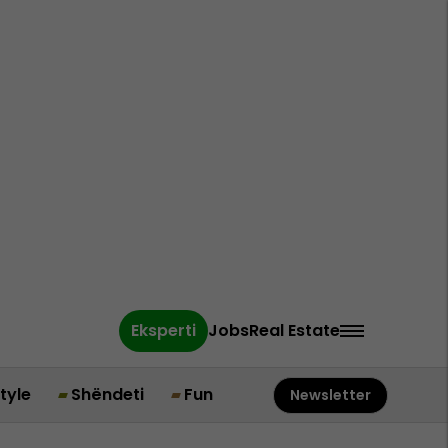
Eksperti
Jobs
Real Estate
style
Shëndeti
Fun
Newsletter