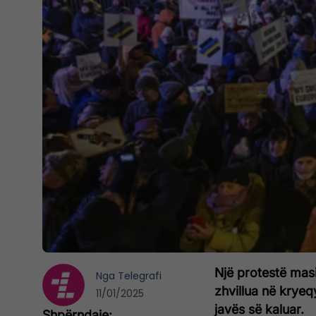
Një protestë masi
Nga
Telegrafi
zhvillua në kryeq
11/01/2025
javës së kaluar.