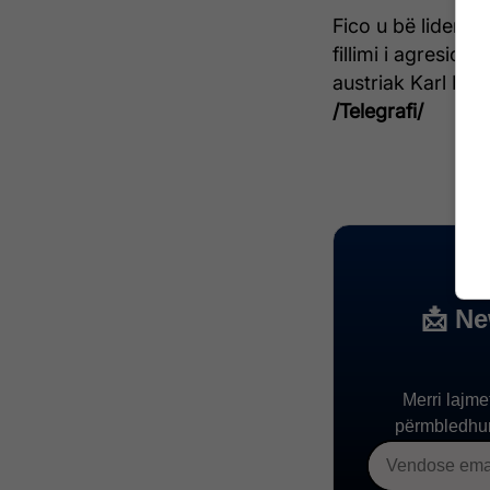
Fico u bë lideri i
fillimi i agresion
austriak Karl Ne
/Telegrafi/