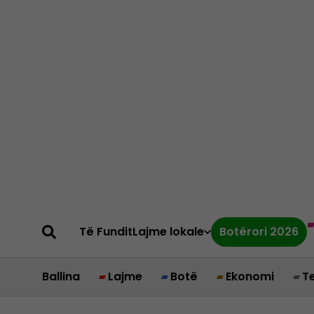
Të Fundit
Lajme lokale
Botërori 2026
Ballina
Lajme
Botë
Ekonomi
T