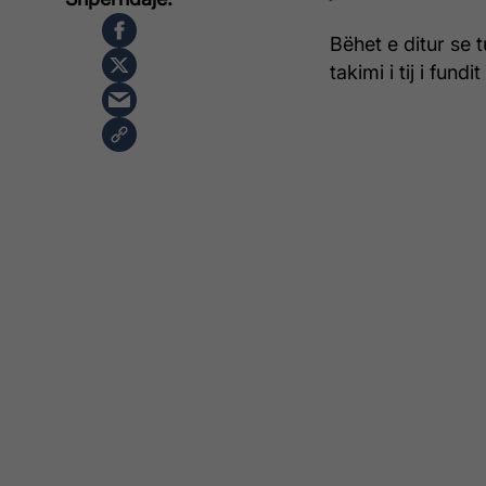
Bëhet e ditur se 
takimi i tij i fund