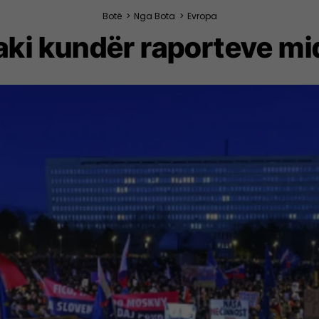
Botë
>
Nga Bota
>
Evropa
vaki kundër raporteve m