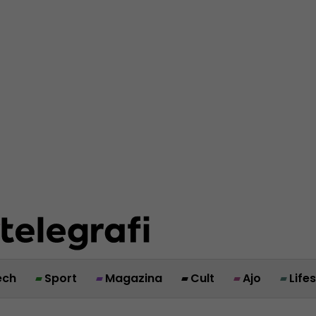
ech
Sport
Magazina
Cult
Ajo
Life