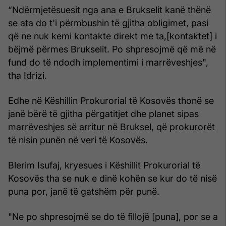
“Ndërmjetësuesit nga ana e Brukselit kanë thënë
se ata do t'i përmbushin të gjitha obligimet, pasi
që ne nuk kemi kontakte direkt me ta,[kontaktet] i
bëjmë përmes Brukselit. Po shpresojmë që më në
fund do të ndodh implementimi i marrëveshjes",
tha Idrizi.
Edhe në Këshillin Prokurorial të Kosovës thonë se
janë bërë të gjitha përgatitjet dhe planet sipas
marrëveshjes së arritur në Bruksel, që prokurorët
të nisin punën në veri të Kosovës.
Blerim Isufaj, kryesues i Këshillit Prokurorial të
Kosovës tha se nuk e dinë kohën se kur do të nisë
puna por, janë të gatshëm për punë.
"Ne po shpresojmë se do të fillojë [puna], por se a