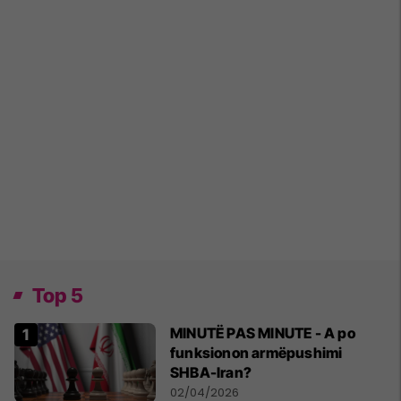
Top 5
MINUTË PAS MINUTE - A po
funksionon armëpushimi
SHBA-Iran?
02/04/2026