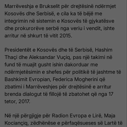
Marrëveshja e Brukselit për drejtësinë ndërmjet
Kosovës dhe Serbisë, e cila ka të bëjë me
integrimin në sistemin e Kosovës të gjykatësve
dhe prokurorëve serbë nga veriu i vendit, ishte
arritur në shkurt të vitit 2015.
Presidentët e Kosovës dhe të Serbisë, Hashim
Thaçi dhe Aleksandar Vuçiq, pas një takimi në
fund të muajit gusht ishin dakorduar me
ndërmjetësimin e shefes për politikë të jashtme të
Bashkimit Evropian, Federica Mogherini që
zbatimi i Marrëveshjes për drejtësinë e arritur
brenda dialogut të fillojë të zbatohet që nga 17
tetor, 2017.
Në një përgjigje për Radion Evropa e Lirë, Maja
Kociançiq, zëdhënëse e përfaqësueses së Lartë të