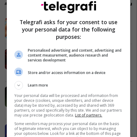
Promo
Reklamo këtu
Vipa Chips - shoku i udhëtimeve të
Telegrafi asks for your consent to use
juaja
your personal data for the following
Vipa Chips
purposes:
Personalised advertising and content, advertising and
A është ky modeli ma i kërkuar i
content measurement, audience research and
vitit? 100 vetura të kontraktuara në
services development
vetëm 2 muaj!
Auto Mita
Store and/or access information on a device
Learn more
Lokal, shtëpi apo banesë? Ja çfarë
Your personal data will be processed and information from
ofron tregu i patundshmërive këtë
your device (cookies, unique identifiers, and other device
javë
data) may be stored by, accessed by and shared with 369
Pro Real Estate
partners, or used specifically by this site. We and our partners
may use precise geolocation data.
List of partners.
Some vendors may process your personal data on the basis
Shëndet dhe shije nga Sempre
of legitimate interest, which you can object to by managing
your options below. Look for a link at the bottom of this page
Liri Prizren