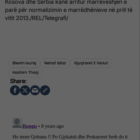
Kosova dhe Serbia kanë arritur marrëveshjen e
parë për normalizimin e marrëdhënieve në prill të
vitit 2013./REL/Telegrafi/
Blerim Isufaj
Nehat Idrizi
Gjyqtaret E Veriut
Hashim Thaçi