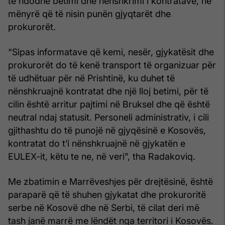
të ndodhë betimi dhe nënshkrimi i kontratave, në
mënyrë që të nisin punën gjyqtarët dhe
prokurorët.
“Sipas informatave që kemi, nesër, gjykatësit dhe
prokurorët do të kenë transport të organizuar për
të udhëtuar për në Prishtinë, ku duhet të
nënshkruajnë kontratat dhe një lloj betimi, për të
cilin është arritur pajtimi në Bruksel dhe që është
neutral ndaj statusit. Personeli administrativ, i cili
gjithashtu do të punojë në gjyqësinë e Kosovës,
kontratat do t’i nënshkruajnë në gjykatën e
EULEX-it, këtu te ne, në veri”, tha Radakoviq.
Me zbatimin e Marrëveshjes për drejtësinë, është
paraparë që të shuhen gjykatat dhe prokuroritë
serbe në Kosovë dhe në Serbi, të cilat deri më
tash janë marrë me lëndët nga territori i Kosovës.