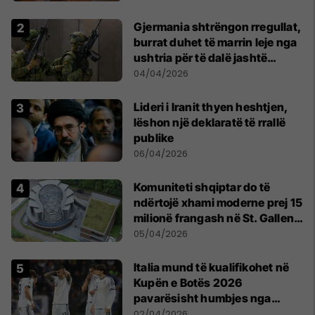
Gjermania shtrëngon rregullat,
burrat duhet të marrin leje nga
ushtria për të dalë jashtë
shtetit
04/04/2026
Lideri i Iranit thyen heshtjen,
lëshon një deklaratë të rrallë
publike
06/04/2026
Komuniteti shqiptar do të
ndërtojë xhami moderne prej 15
milionë frangash në St. Gallen
të Zvicrës
05/04/2026
Italia mund të kualifikohet në
Kupën e Botës 2026
pavarësisht humbjes nga
Bosnja dhe Hercegovina
02/04/2026