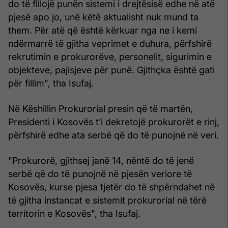
do të fillojë punën sistemi i drejtësisë edhe në atë
pjesë apo jo, unë këtë aktualisht nuk mund ta
them. Për atë që është kërkuar nga ne i kemi
ndërmarrë të gjitha veprimet e duhura, përfshirë
rekrutimin e prokurorëve, personelit, sigurimin e
objekteve, pajisjeve për punë. Gjithçka është gati
për fillim", tha Isufaj.
Në Këshillin Prokurorial presin që të martën,
Presidenti i Kosovës t’i dekretojë prokurorët e rinj,
përfshirë edhe ata serbë që do të punojnë në veri.
"Prokurorë, gjithsej janë 14, nëntë do të jenë
serbë që do të punojnë në pjesën veriore të
Kosovës, kurse pjesa tjetër do të shpërndahet në
të gjitha instancat e sistemit prokurorial në tërë
territorin e Kosovës", tha Isufaj.