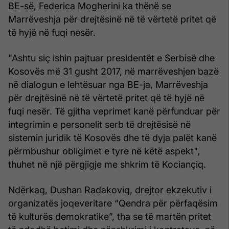
BE-së, Federica Mogherini ka thënë se
Marrëveshja për drejtësinë në të vërtetë pritet që
të hyjë në fuqi nesër.
"Ashtu siç ishin pajtuar presidentët e Serbisë dhe
Kosovës më 31 gusht 2017, në marrëveshjen bazë
në dialogun e lehtësuar nga BE-ja, Marrëveshja
për drejtësinë në të vërtetë pritet që të hyjë në
fuqi nesër. Të gjitha veprimet kanë përfunduar për
integrimin e personelit serb të drejtësisë në
sistemin juridik të Kosovës dhe të dyja palët kanë
përmbushur obligimet e tyre në këtë aspekt",
thuhet në një përgjigje me shkrim të Kociançiq.
Ndërkaq, Dushan Radakoviq, drejtor ekzekutiv i
organizatës joqeveritare “Qendra për përfaqësim
të kulturës demokratike”, tha se të martën pritet