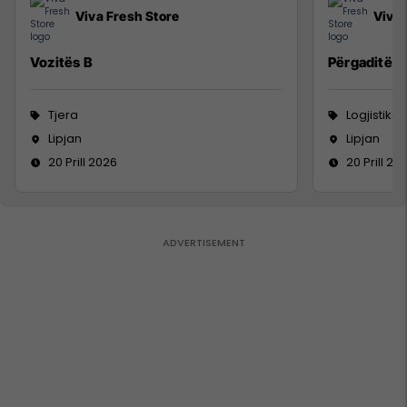
Viva Fresh Store
Viva 
Vozitës B
Përgaditës 
Tjera
Logjistikë
Lipjan
Lipjan
20 Prill 2026
20 Prill 20