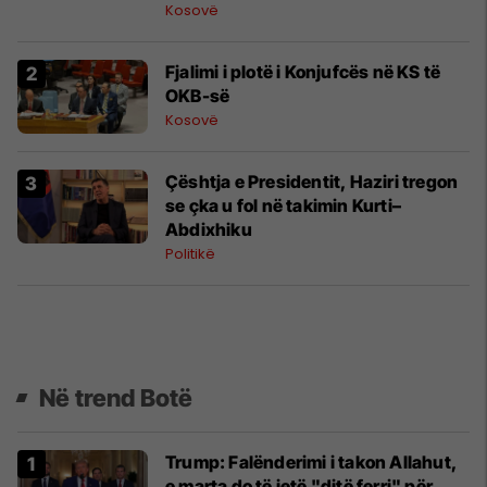
UNMIK-un
Kosovë
Fjalimi i plotë i Konjufcës në KS të
OKB-së
Kosovë
Çështja e Presidentit, Haziri tregon
se çka u fol në takimin Kurti–
Abdixhiku
Politikë
Në trend Botë
Trump: Falënderimi i takon Allahut,
e marta do të jetë "ditë ferri" për