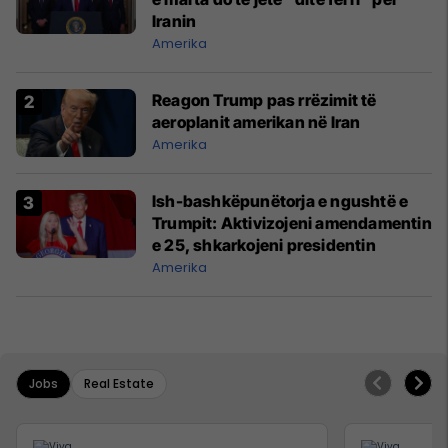
Iranin
Amerika
Reagon Trump pas rrëzimit të
aeroplanit amerikan në Iran
Amerika
Ish-bashkëpunëtorja e ngushtë e
Trumpit: Aktivizojeni amendamentin
e 25, shkarkojeni presidentin
Amerika
Jobs
Real Estate