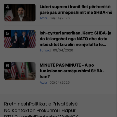
Lideri suprem i Iranit flet për herë të
parë pas armëpushimit me SHBA-në
Azia
09/04/2026
Ish-zyrtari amerikan, Kent: SHBA-ja
do të largohet nga NATO dhe do ta
mbështet Izraelin në një luftë të
mundshme me Turqinë në Siri
Turqia
09/04/2026
MINUTË PAS MINUTE - A po
funksionon armëpushimi SHBA-
Iran?
Azia
02/04/2026
Rreth nesh
Politikat e Privatësisë
Na Kontaktoni
Prokurimi i Hapur
RTV Dukagjini
Deutsche Welle
ICK