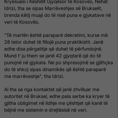
Kryesuesi i Këshillit Gjyqësor të Kosovës, Nehat
Idrizi, tha se sipas Marrëveshjes së Brukselit,
brenda këtij muaji do të nisë puna e gjykatave në
veri të Kosovës.
"Të martën është paraparë dekretimi, kurse më
28 tetor duhet të fillojë puna praktikisht. Janë
edhe disa përgatitje që duhet të përfundojnë.
Mund t’ ju them se janë 42 gjyqtarë që do të
punojnë në gjykata. Ne po shpresojmë se gjithçka
do të shkoj sipas dinamikës që është paraparë
me marrëveshje", tha Idrizi.
Ai tha se nga kontaktet që janë zhvilluar me
autoritet në Bruksel, edhe pala serbe ka kryer të
gjitha obligimet në lidhje me çështjet që kanë të
bëjnë me sistemin e drejtësisë në veri.