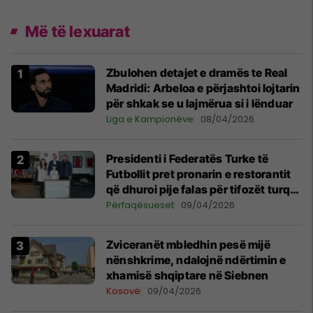
Më të lexuarat
Zbulohen detajet e dramës te Real
Madridi: Arbeloa e përjashtoi lojtarin
për shkak se u lajmërua si i lënduar
Liga e Kampionëve
08/04/2026
Presidenti i Federatës Turke të
Futbollit pret pronarin e restorantit
që dhuroi pije falas për tifozët turq
në Prishtinë
Përfaqësueset
09/04/2026
Zviceranët mbledhin pesë mijë
nënshkrime, ndalojnë ndërtimin e
xhamisë shqiptare në Siebnen
Kosovë
09/04/2026