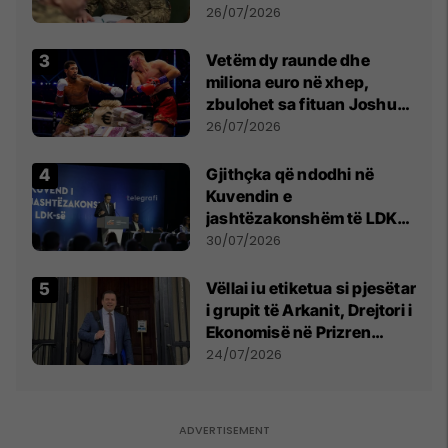
kontroll të madh
26/07/2026
Vetëm dy raunde dhe
miliona euro në xhep,
zbulohet sa fituan Joshua
e Prenga
26/07/2026
Gjithçka që ndodhi në
Kuvendin e
jashtëzakonshëm të LDK-
së
30/07/2026
Vëllai iu etiketua si pjesëtar
i grupit të Arkanit, Drejtori i
Ekonomisë në Prizren
mohon pretendimet
24/07/2026