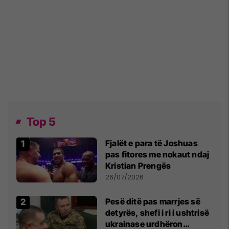
Top 5
Fjalët e para të Joshuas
pas fitores me nokaut ndaj
Kristian Prengës
26/07/2026
Pesë ditë pas marrjes së
detyrës, shefi i ri i ushtrisë
ukrainase urdhëron