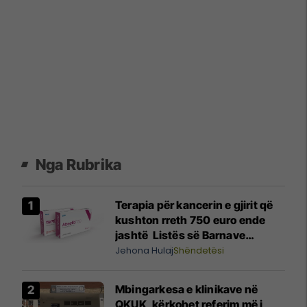
Nga Rubrika
Terapia për kancerin e gjirit që
kushton rreth 750 euro ende
jashtë Listës së Barnave
Esenciale, përgjigjet MSH-ja
Jehona Hulaj
Shëndetësi
Mbingarkesa e klinikave në
QKUK, kërkohet referim më i