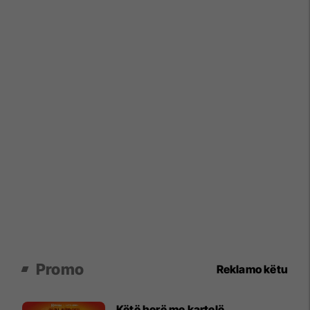
Promo
Reklamo këtu
Këtë herë me kartelë