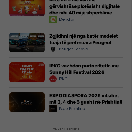
gërvishtëse plotësisht digjitale
dhe mbi 40 mijë shpërblime
instant!
Meridian
Zgjidhni një nga katër modelet
tuaja të preferuara Peugeot
Peugot Kosova
IPKO vazhdon partneritetin me
Sunny Hill Festival 2026
IPKO
EXPO DIASPORA 2026 mbahet
më 3, 4 dhe 5 gusht në Prishtinë
Expo Prishtina