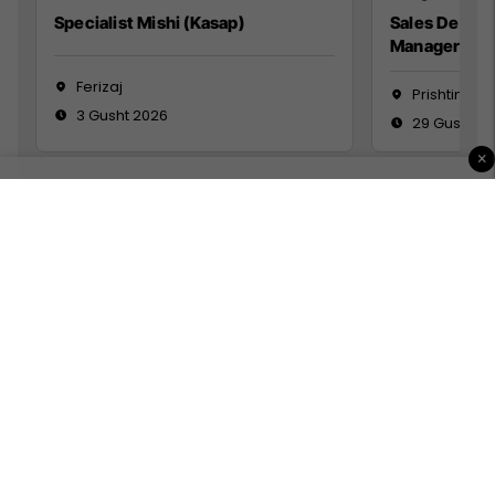
Specialist Mishi (Kasap)
Sales Devel
Manager
Ferizaj
Prishtinë
3 Gusht 2026
29 Gusht 2
×