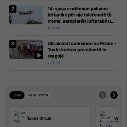
14-vjeçari ndihmon policinë
britanike për një telefonatë të
rreme, aeroplanët luftarakë u
ngritën në ajër për të
Evropa
interceptuar fluturaken e Qatar
Airways që po shkonte drejt
Ukrainasit sulmohen në Poloni -
Mançesterit
Tusk i kërkon presidentit të
reagojë
Evropa
Jobs
Real Estate
Elkos Group
Solac