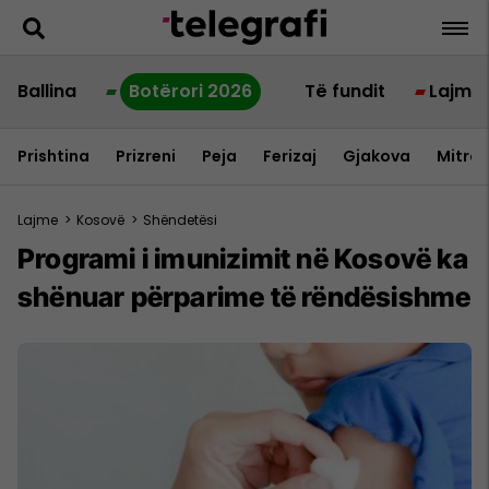
Ballina
Botërori 2026
Të fundit
Lajme
Prishtina
Prizreni
Peja
Ferizaj
Gjakova
Mitrov
Lajme
>
Kosovë
>
Shëndetësi
Programi i imunizimit në Kosovë ka
shënuar përparime të rëndësishme