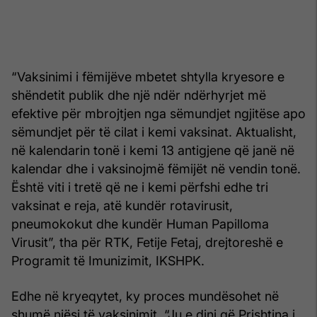
“Vaksinimi i fëmijëve mbetet shtylla kryesore e
shëndetit publik dhe një ndër ndërhyrjet më
efektive për mbrojtjen nga sëmundjet ngjitëse apo
sëmundjet për të cilat i kemi vaksinat. Aktualisht,
në kalendarin tonë i kemi 13 antigjene që janë në
kalendar dhe i vaksinojmë fëmijët në vendin tonë.
Është viti i tretë që ne i kemi përfshi edhe tri
vaksinat e reja, atë kundër rotavirusit,
pneumokokut dhe kundër Human Papilloma
Virusit”, tha për RTK, Fetije Fetaj, drejtoreshë e
Programit të Imunizimit, IKSHPK.
Edhe në kryeqytet, ky proces mundësohet në
shumë njësi të vaksinimit. “Ju e dini që Prishtina i