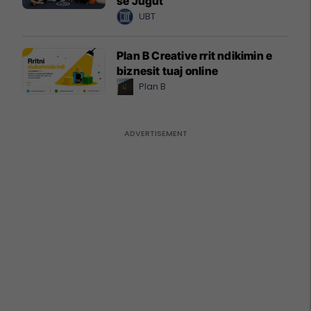
së Jugut
UBT
Plan B Creative rrit ndikimin e
biznesit tuaj online
Plan B