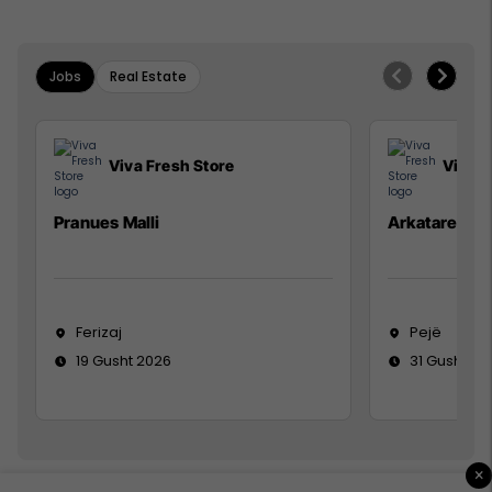
Jobs
Real Estate
Viva Fresh Store
Viva F
Pranues Malli
Arkatare
Ferizaj
Pejë
19 Gusht 2026
31 Gusht 20
×