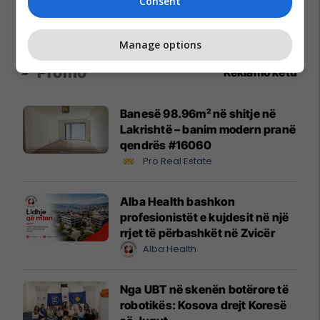
Consent
Manage options
Promo
Reklamo këtu
Banesë 98.96m² në shitje në
Lakrishtë – banim modern pranë
qendrës #16060
Pro Real Estate
Alba Health bashkon
profesionistët e kujdesit në një
rrjet të përbashkët në Zvicër
Alba Health
Nga UBT në skenën botërore të
robotikës: Kosova drejt Koresë