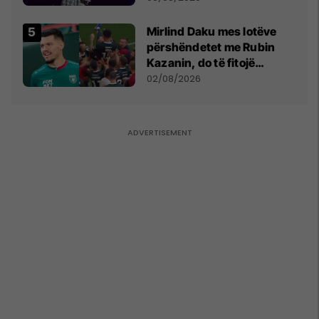
shpall gjendjen e luftës
Mirlind Daku mes lotëve
përshëndetet me Rubin
Kazanin, do të fitojë
miliona te Spartak Moska
02/08/2026