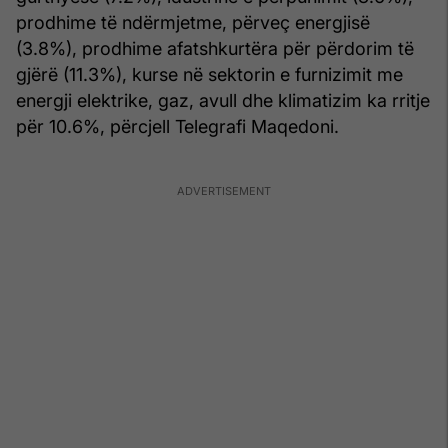
prodhime të ndërmjetme, përveç energjisë
(3.8%), prodhime afatshkurtëra për përdorim të
gjërë (11.3%), kurse në sektorin e furnizimit me
energji elektrike, gaz, avull dhe klimatizim ka rritje
për 10.6%, përcjell Telegrafi Maqedoni.