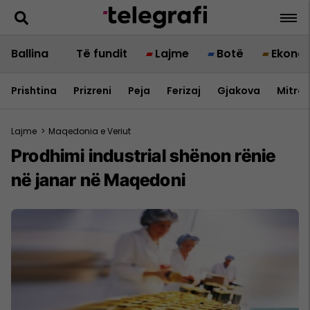
Ballina
Të fundit
Lajme
Botë
Ekono
Prishtina
Prizreni
Peja
Ferizaj
Gjakova
Mitrov
Lajme
>
Maqedonia e Veriut
Prodhimi industrial shënon rënie
në janar në Maqedoni