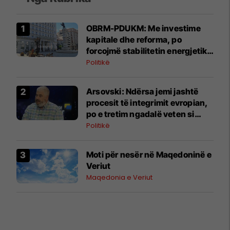
OBRM-PDUKM: Me investime
kapitale dhe reforma, po
forcojmë stabilitetin energjetik
të Maqedonisë
Politikë
Arsovski: Ndërsa jemi jashtë
procesit të integrimit evropian,
po e tretim ngadalë veten si
"bretkosat"
Politikë
Moti për nesër në Maqedoninë e
Veriut
Maqedonia e Veriut