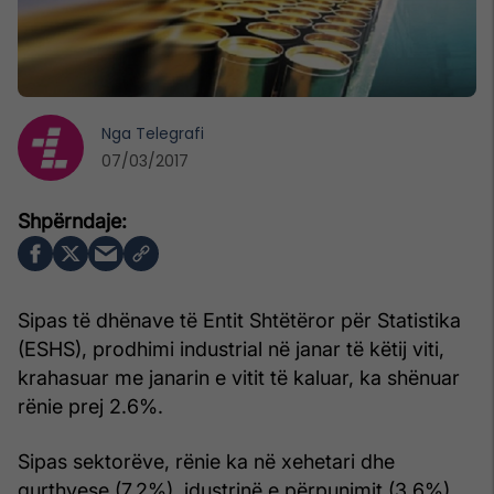
Nga
Telegrafi
07/03/2017
Sipas të dhënave të Entit Shtëtëror për Statistika
(ESHS), prodhimi industrial në janar të këtij viti,
krahasuar me janarin e vitit të kaluar, ka shënuar
rënie prej 2.6%.
Sipas sektorëve, rënie ka në xehetari dhe
gurthyese (7.2%), idustrinë e përpunimit (3.6%),