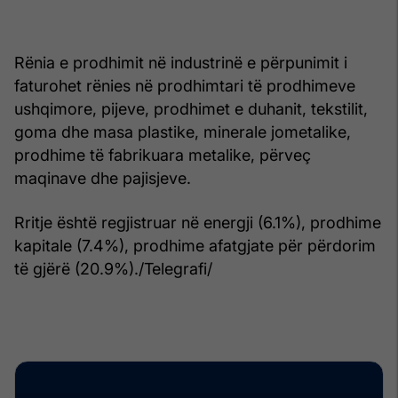
Rënia e prodhimit në industrinë e përpunimit i
faturohet rënies në prodhimtari të prodhimeve
ushqimore, pijeve, prodhimet e duhanit, tekstilit,
goma dhe masa plastike, minerale jometalike,
prodhime të fabrikuara metalike, përveç
maqinave dhe pajisjeve.
Rritje është regjistruar në energji (6.1%), prodhime
kapitale (7.4%), prodhime afatgjate për përdorim
të gjërë (20.9%)./Telegrafi/