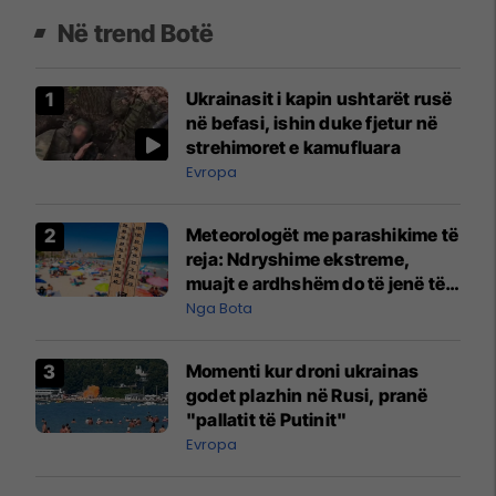
Në trend Botë
Ukrainasit i kapin ushtarët rusë
në befasi, ishin duke fjetur në
strehimoret e kamufluara
Evropa
Meteorologët me parashikime të
reja: Ndryshime ekstreme,
muajt e ardhshëm do të jenë të
pazakontë
Nga Bota
Momenti kur droni ukrainas
godet plazhin në Rusi, pranë
"pallatit të Putinit"
Evropa