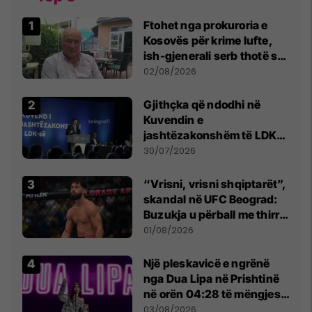
Ftohet nga prokuroria e
Kosovës për krime lufte,
ish-gjenerali serb thotë se
dikush e tradhtoi në
02/08/2026
Beograd
Gjithçka që ndodhi në
Kuvendin e
jashtëzakonshëm të LDK-
së
30/07/2026
“Vrisni, vrisni shqiptarët”,
skandal në UFC Beograd:
Buzukja u përball me thirrje
anti-shqiptare nga
01/08/2026
tribunat
Një pleskavicë e ngrënë
nga Dua Lipa në Prishtinë
në orën 04:28 të mëngjesit
- dhe bota digjitale serbe
03/08/2026