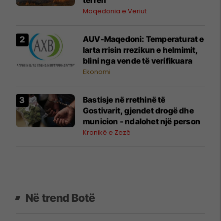
Maqedonia e Veriut
AUV-Maqedoni: Temperaturat e
larta rrisin rrezikun e helmimit,
blini nga vende të verifikuara
Ekonomi
Bastisje në rrethinë të
Gostivarit, gjendet drogë dhe
municion - ndalohet një person
Kronikë e Zezë
Në trend Botë