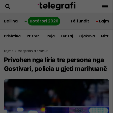
Ballina
Botërori 2026
Të fundit
Lajme
Prishtina
Prizreni
Peja
Ferizaj
Gjakova
Mitrov
Lajme
>
Maqedonia e Veriut
Privohen nga liria tre persona nga
Gostivari, policia u gjeti marihuanë