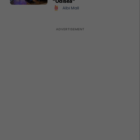
"Odisea"
Albi Mall