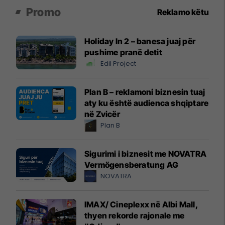
Promo
Reklamo këtu
Holiday In 2 – banesa juaj për
pushime pranë detit
Edil Project
Plan B – reklamoni biznesin tuaj
aty ku është audienca shqiptare
në Zvicër
Plan B
Sigurimi i biznesit me NOVATRA
Vermögensberatung AG
NOVATRA
IMAX/ Cineplexx në Albi Mall,
thyen rekorde rajonale me