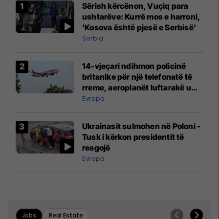
Sërish kërcënon, Vuçiq para
ushtarëve: Kurrë mos e harroni,
'Kosova është pjesë e Serbisë'
Serbia
14-vjeçari ndihmon policinë
britanike për një telefonatë të
rreme, aeroplanët luftarakë u
ngritën në ajër për të
Evropa
interceptuar fluturaken e Qatar
Airways që po shkonte drejt
Ukrainasit sulmohen në Poloni -
Mançesterit
Tusk i kërkon presidentit të
reagojë
Evropa
Jobs
Real Estate