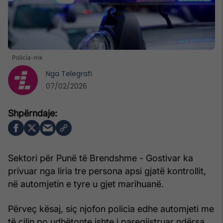
Policia-mk
Nga
Telegrafi
07/02/2026
Sektori për Punë të Brendshme - Gostivar ka
privuar nga liria tre persona apsi gjatë kontrollit,
në automjetin e tyre u gjet marihuanë.
Përveç kësaj, siç njofon policia edhe automjeti me
të cilin po udhëtonte ishte i paregjistruar ndërsa