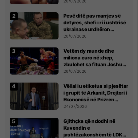
26/07/2026
Pesë ditë pas marrjes së
detyrës, shefi i ri i ushtrisë
ukrainase urdhëron
kontroll të madh
26/07/2026
Vetëm dy raunde dhe
miliona euro në xhep,
zbulohet sa fituan Joshua
e Prenga
26/07/2026
Vëllai iu etiketua si pjesëtar
i grupit të Arkanit, Drejtori i
Ekonomisë në Prizren
mohon pretendimet
24/07/2026
Gjithçka që ndodhi në
Kuvendin e
jashtëzakonshëm të LDK-