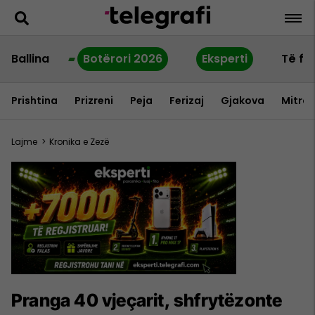
Ballina
Botërori 2026
Eksperti
Të fu
Prishtina
Prizreni
Peja
Ferizaj
Gjakova
Mitrov
Lajme
>
Kronika e Zezë
Pranga 40 vjeçarit, shfrytëzonte