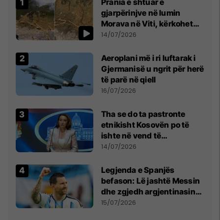
Prania e shtuar e
gjarpërinjve në lumin
Morava në Viti, kërkohet
kujdes nga qytetarët
14/07/2026
Aeroplani më i ri luftarak i
Gjermanisë u ngrit për herë
të parë në qiell
16/07/2026
Tha se do ta pastronte
etnikisht Kosovën po të
ishte në vend të
Millosheviqit, Lëvizja e
14/07/2026
Qytetarëve të Lirë në Serbi
kërkon shkarkimin e
Legjenda e Spanjës
menjëhershëm të
befason: Lë jashtë Messin
Snezhana Paunoviq
dhe zgjedh argjentinasin
më të mirë në botë
15/07/2026