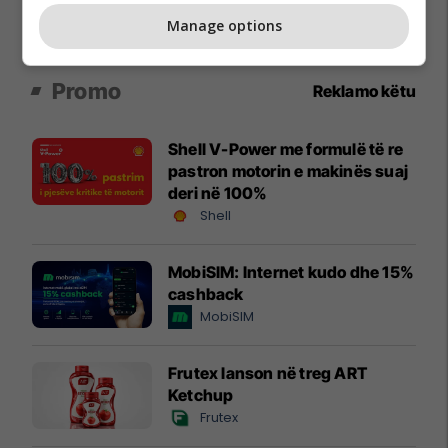
Manage options
Promo
Reklamo këtu
Shell V-Power me formulë të re
pastron motorin e makinës suaj
deri në 100%
Shell
MobiSIM: Internet kudo dhe 15%
cashback
MobiSIM
Frutex lanson në treg ART
Ketchup
Frutex