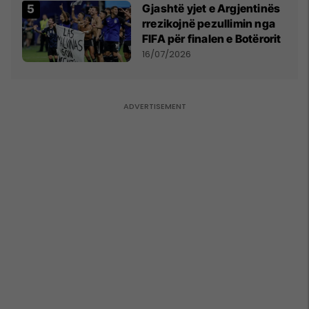
Gjashtë yjet e Argjentinës
rrezikojnë pezullimin nga
FIFA për finalen e Botërorit
16/07/2026