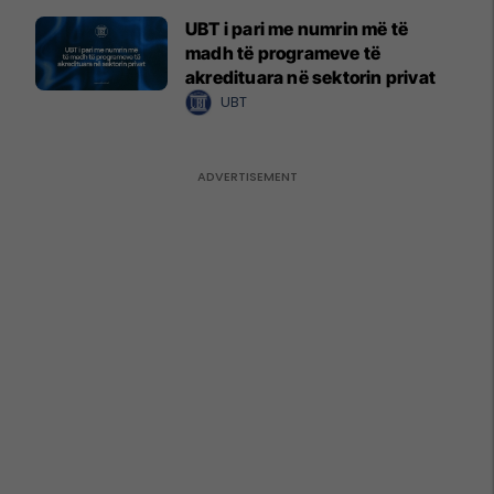
UBT i pari me numrin më të
madh të programeve të
akredituara në sektorin privat
UBT