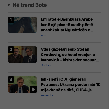
Në trend Botë
Emiratet e Bashkuara Arabe
kanë një plan të madh për të
anashkaluar Ngushticën e
Hormuzit
Azia
Vdes gazetari serb Stefan
Cvetkoviq, që hetoi vrasjen e
Ivanoviqit – kishte denoncuar
kërcënime ndaj vëllezërve
Ballkan
Vuçiq
Ish-shefi i CIA, gjenerali
Petraeus: Ukraina përdor mbi 10
mijë dronë në ditë, SHBA-ja
mbetet shumë prapa në
Amerika
prodhim