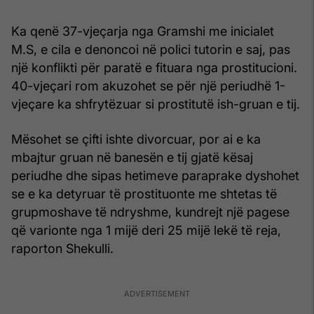
Ka qenë 37-vjeçarja nga Gramshi me inicialet
M.S, e cila e denoncoi në polici tutorin e saj, pas
një konflikti për paratë e fituara nga prostitucioni.
40-vjeçari rom akuzohet se për një periudhë 1-
vjeçare ka shfrytëzuar si prostitutë ish-gruan e tij.
Mësohet se çifti ishte divorcuar, por ai e ka
mbajtur gruan në banesën e tij gjatë kësaj
periudhe dhe sipas hetimeve paraprake dyshohet
se e ka detyruar të prostituonte me shtetas të
grupmoshave të ndryshme, kundrejt një pagese
që varionte nga 1 mijë deri 25 mijë lekë të reja,
raporton Shekulli.