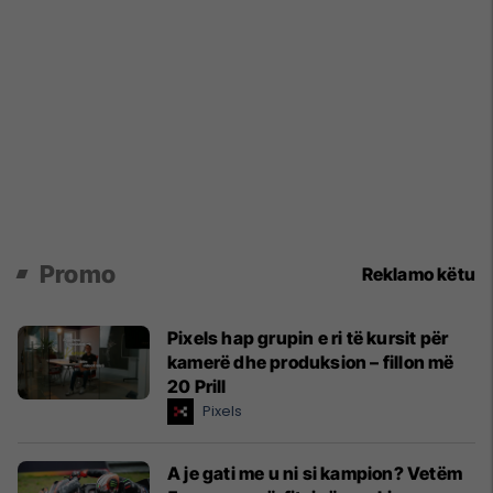
Promo
Reklamo këtu
Pixels hap grupin e ri të kursit për
kamerë dhe produksion – fillon më
20 Prill
Pixels
A je gati me u ni si kampion? Vetëm