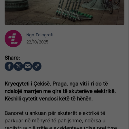
Nga
Telegrafi
22/10/2025
Kryeqyteti i Çekisë, Praga, nga viti i ri do të
ndalojë marrjen me qira të skuterëve elektrikë.
Këshilli qytetit vendosi këtë të hënën.
Banorët u ankuan për skuterët elektrikë të
parkuar në mënyrë të pahijshme, ndërsa u
regjistrua një rritje e aksidenteve (disa prej tyre