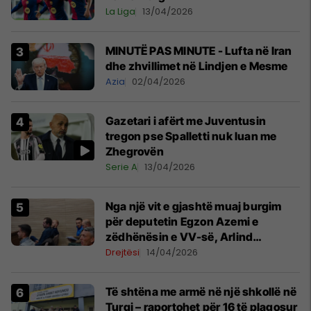
La Liga
13/04/2026
MINUTË PAS MINUTE - Lufta në Iran
dhe zhvillimet në Lindjen e Mesme
Azia
02/04/2026
Gazetari i afërt me Juventusin
tregon pse Spalletti nuk luan me
Zhegrovën
Serie A
13/04/2026
Nga një vit e gjashtë muaj burgim
për deputetin Egzon Azemi e
zëdhënësin e VV-së, Arlind
Manxhuka
Drejtësi
14/04/2026
Të shtëna me armë në një shkollë në
Turqi – raportohet për 16 të plagosur