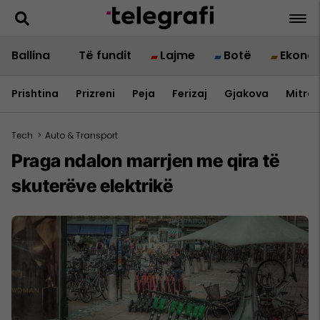
Ballina
Të fundit
Lajme
Botë
Ekono
Prishtina
Prizreni
Peja
Ferizaj
Gjakova
Mitrov
Tech
>
Auto & Transport
Praga ndalon marrjen me qira të
skuterëve elektrikë