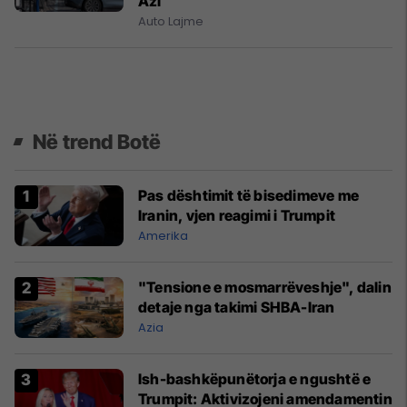
Azi
Auto Lajme
Në trend Botë
Pas dështimit të bisedimeve me
Iranin, vjen reagimi i Trumpit
Amerika
"Tensione e mosmarrëveshje", dalin
detaje nga takimi SHBA-Iran
Azia
Ish-bashkëpunëtorja e ngushtë e
Trumpit: Aktivizojeni amendamentin