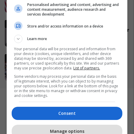
NATO dhe do ta mbështet
Personalised advertising and content, advertising and
Izraelin në një luftë të
09/04/2026
content measurement, audience research and
services development
mundshme me Turqinë në Siri
Ia djegin veturat në Zvicër,
Store and/or access information on a device
reagon Mozzik: Janë shkaktuar
dëme të mëdha, është një
Learn more
bandë nga Franca
11/04/2026
Your personal data will be processed and information from
your device (cookies, unique identifiers, and other device
KS i OKB-së: Përplasje
data) may be stored by, accessed by and shared with 369
partners, or used specifically by this site. We and our partners
diplomatike mes Kosovës,
may use precise geolocation data.
List of partners.
Serbisë dhe fuqive botërore
Some vendors may process your personal data on the basis
mbi dialogun, sigurinë dhe
09/04/2026
of legitimate interest, which you can object to by managing
UNMIK-un
your options below. Look for a link at the bottom of this page
or in the site menu to manage or withdraw consent in privacy
and cookie settings.
Consent
Manage options