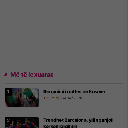
Më të lexuarat
Bie çmimi i naftës në Kosovë
Të Tjera
14/04/2026
Tronditet Barcelona, ylli spanjoll
kërkon largimin