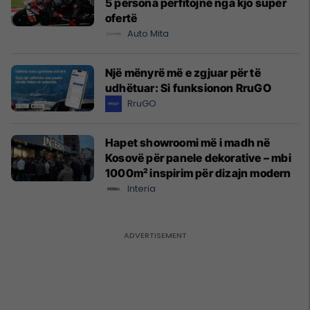
5 persona përfitojnë nga kjo super
ofertë
Auto Mita
Një mënyrë më e zgjuar për të
udhëtuar: Si funksionon RruGO
RruGO
Hapet showroomi më i madh në
Kosovë për panele dekorative – mbi
1000m² inspirim për dizajn modern
Interia