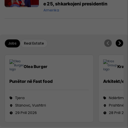
e 25, shkarkojeni presidentin
Amerika
Jobs
Real Estate
Olea Burger
Kras
Punëtor në Fast food
Arkitekt/e -
Tjera
Ndërtimtar
Stanovc, Vushtrri
Prishtinë
29 Prill 2026
28 Prill 20