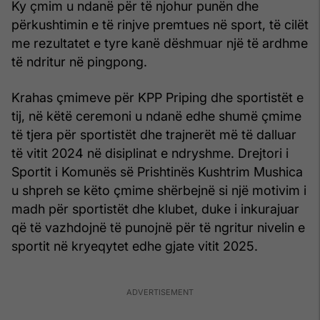
Ky çmim u ndanë për të njohur punën dhe
përkushtimin e të rinjve premtues në sport, të cilët
me rezultatet e tyre kanë dëshmuar një të ardhme
të ndritur në pingpong.
Krahas çmimeve për KPP Priping dhe sportistët e
tij, në këtë ceremoni u ndanë edhe shumë çmime
të tjera për sportistët dhe trajnerët më të dalluar
të vitit 2024 në disiplinat e ndryshme. Drejtori i
Sportit i Komunës së Prishtinës Kushtrim Mushica
u shpreh se këto çmime shërbejnë si një motivim i
madh për sportistët dhe klubet, duke i inkurajuar
që të vazhdojnë të punojnë për të ngritur nivelin e
sportit në kryeqytet edhe gjate vitit 2025.