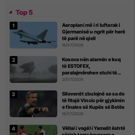
Top 5
Aeroplani më i ri luftarak i
Gjermanisë u ngrit për herë
të parë në qiell
16/07/2026
Kosova nën alarmin e kuq
të ESTOFEX,
paralajmërohen stuhi të
fuqishme me breshër dhe
21/07/2026
erëra të forta
Sllovenët zbulojnë se sa do
të fitojë Vincic për gjykimin
e finales së Kupës së Botës
18/07/2026
Vëllai i vogël i Yamalit është
sërish tema kryesore e