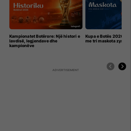
Kampionatet Botërore: Një histori e
Kupa e Botës 2026 për
lavdisë, legjendave dhe
me tri maskota zyrtar
kampionëve