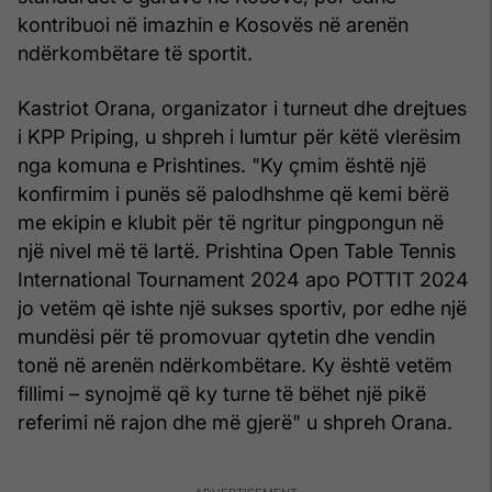
kontribuoi në imazhin e Kosovës në arenën
ndërkombëtare të sportit.
Kastriot Orana, organizator i turneut dhe drejtues
i KPP Priping, u shpreh i lumtur për këtë vlerësim
nga komuna e Prishtines. "Ky çmim është një
konfirmim i punës së palodhshme që kemi bërë
me ekipin e klubit për të ngritur pingpongun në
një nivel më të lartë. Prishtina Open Table Tennis
International Tournament 2024 apo POTTIT 2024
jo vetëm që ishte një sukses sportiv, por edhe një
mundësi për të promovuar qytetin dhe vendin
tonë në arenën ndërkombëtare. Ky është vetëm
fillimi – synojmë që ky turne të bëhet një pikë
referimi në rajon dhe më gjerë" u shpreh Orana.