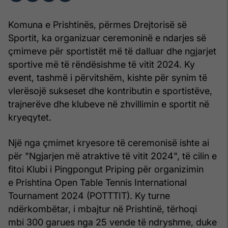
Komuna e Prishtinës, përmes Drejtorisë së
Sportit, ka organizuar ceremoninë e ndarjes së
çmimeve për sportistët më të dalluar dhe ngjarjet
sportive më të rëndësishme të vitit 2024. Ky
event, tashmë i përvitshëm, kishte për synim të
vlerësojë sukseset dhe kontributin e sportistëve,
trajnerëve dhe klubeve në zhvillimin e sportit në
kryeqytet.
Një nga çmimet kryesore të ceremonisë ishte ai
për "Ngjarjen më atraktive të vitit 2024", të cilin e
fitoi Klubi i Pingpongut Priping për organizimin
e Prishtina Open Table Tennis International
Tournament 2024 (POTTTIT). Ky turne
ndërkombëtar, i mbajtur në Prishtinë, tërhoqi
mbi 300 garues nga 25 vende të ndryshme, duke