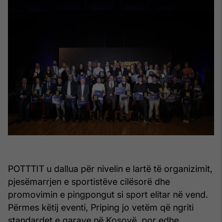
POTTTIT u dallua për nivelin e lartë të organizimit,
pjesëmarrjen e sportistëve cilësorë dhe
promovimin e pingpongut si sport elitar në vend.
Përmes këtij eventi, Priping jo vetëm që ngriti
standardet e garave në Kosovë, por edhe