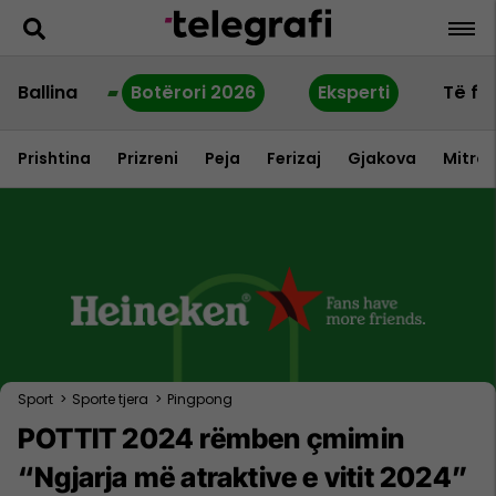
Ballina
Botërori 2026
Eksperti
Të fu
Prishtina
Prizreni
Peja
Ferizaj
Gjakova
Mitrov
Sport
>
Sporte tjera
>
Pingpong
POTTIT 2024 rëmben çmimin
“Ngjarja më atraktive e vitit 2024”