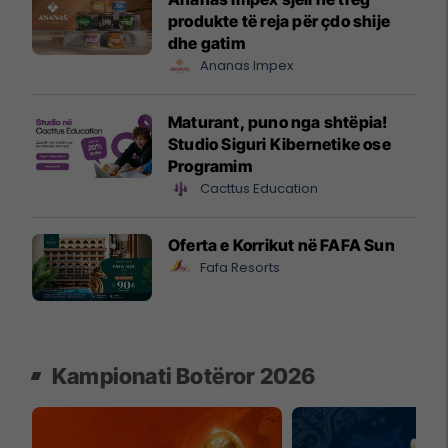
produkte të reja për çdo shije
dhe gatim
Ananas Impex
Maturant, puno nga shtëpia!
Studio Siguri Kibernetike ose
Programim
Cacttus Education
Oferta e Korrikut në FAFA Sun
Fafa Resorts
Kampionati Botëror 2026