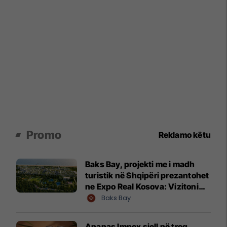
Promo
Reklamo këtu
Baks Bay, projekti me i madh
turistik në Shqipëri prezantohet
ne Expo Real Kosova: Vizitoni
shtandin dhe zbuloni
Baks Bay
mundësitë e investimit
Ananas Impex sjell në treg