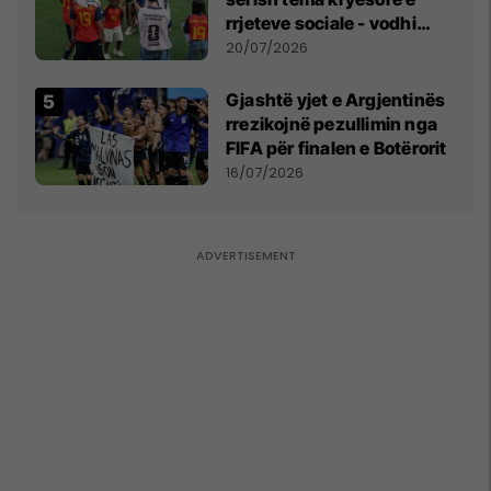
rrjeteve sociale - vodhi
vëmendjen pas finales së
20/07/2026
Kupës së Botës
Gjashtë yjet e Argjentinës
rrezikojnë pezullimin nga
FIFA për finalen e Botërorit
16/07/2026