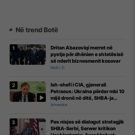
Në trend Botë
Dritan Abazoviqi merret në
pyetje për dhënien e shtetësisë
së nderit biznesmenit kosovar
Mali i Zi
Ish-shefi i CIA, gjenerali
Petraeus: Ukraina përdor mbi 10
mijë dronë në ditë, SHBA-ja
mbetet shumë prapa në
Amerika
prodhim
Pas nisjes së dialogut strategjik
SHBA-Serbi, Serwer kritikon