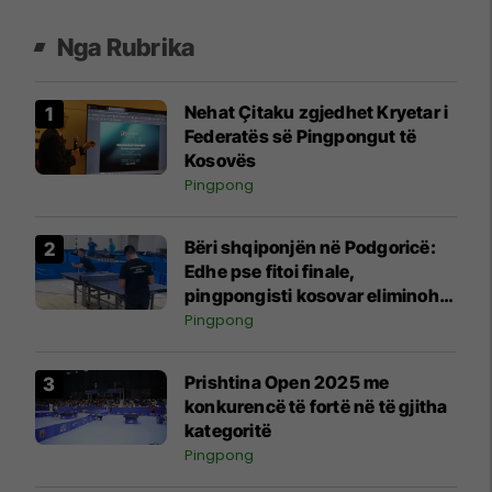
Nga Rubrika
Nehat Çitaku zgjedhet Kryetar i
Federatës së Pingpongut të
Kosovës
Pingpong
Bëri shqiponjën në Podgoricë:
Edhe pse fitoi finale,
pingpongisti kosovar eliminohet
nga gara
Pingpong
Prishtina Open 2025 me
konkurencë të fortë në të gjitha
kategoritë
Pingpong