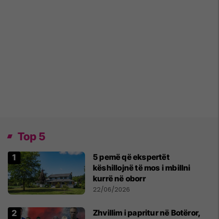
Top 5
5 pemë që ekspertët
këshillojnë të mos i mbillni
kurrë në oborr
22/06/2026
Zhvillim i papritur në Botëror,