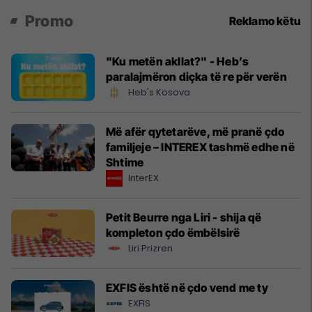
Promo
Reklamo këtu
"Ku metën akllat?" - Heb’s
paralajmëron diçka të re për verën
Heb's Kosova
Më afër qytetarëve, më pranë çdo
familjeje – INTEREX tashmë edhe në
Shtime
InterEX
Petit Beurre nga Liri - shija që
kompleton çdo ëmbëlsirë
Liri Prizren
EXFIS është në çdo vend me ty
EXFIS