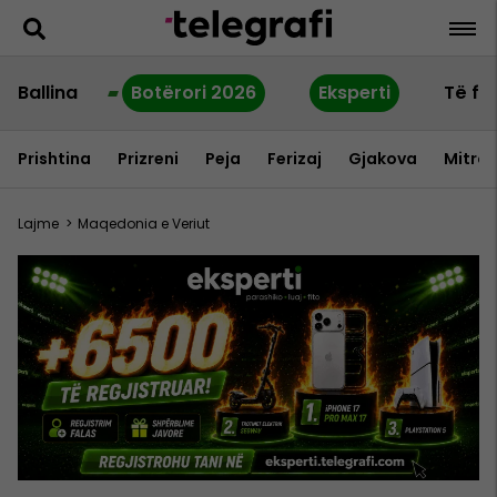
Ballina
Botërori 2026
Eksperti
Të fu
Prishtina
Prizreni
Peja
Ferizaj
Gjakova
Mitrov
Lajme
>
Maqedonia e Veriut