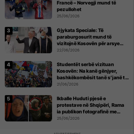
Francë – Norvegji mund të
pezullohet
25/06/2026
​Gjykata Speciale: Të
paraburgosurit mund të
vizitojnë Kosovën për arsye
humanitare
22/06/2026
Studentët serbë vizituan
Kosovën: Na kanë gënjyer,
bashkëkombësit tanë s’janë të
shtypur
21/06/2026
Ikballe Huduti pjesë e
protestave në Shqipëri, Rama
ia publikon fotografinë me
Ahmadinejadin e Iranit
25/06/2026