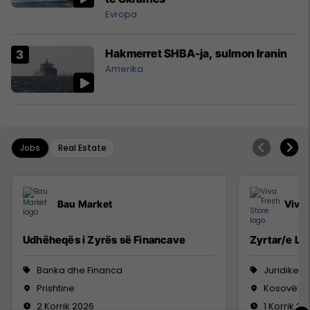
Evropa
Hakmerret SHBA-ja, sulmon Iranin
Amerika
Jobs
Real Estate
Bau Market
Viva 
Udhëheqës i Zyrës së Financave
Zyrtar/e Lig
Banka dhe Financa
Juridike
Prishtine
Kosovë
2 Korrik 2026
1 Korrik 20