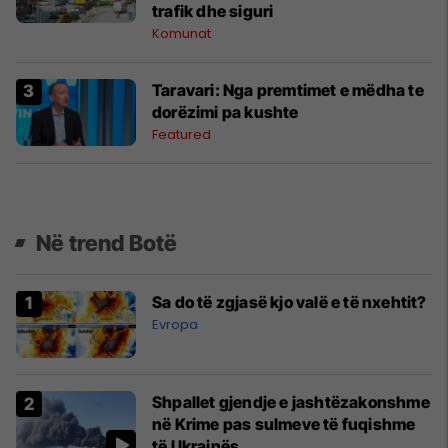
trafik dhe siguri
Komunat
Taravari: Nga premtimet e mëdha te
dorëzimi pa kushte
Featured
Në trend Botë
Sa do të zgjasë kjo valë e të nxehtit?
Evropa
Shpallet gjendje e jashtëzakonshme
në Krime pas sulmeve të fuqishme
të Ukrainës