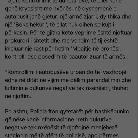
“Gjatë kontrollimit të udhëtarëve, të cilët kanë
qenë kryesisht me nxënës, në dyshemenë e
autobusit janë gjetur: një armë zjarri, dy thika dhe
një 'Boks hekuri', të cilat nuk dihen se kujt i
përkasin. Për të gjitha këto veprime është njoftuar
prokurori i shtetit dhe me vendim të tij është
iniciuar një rast për hetim 'Mbajtje në pronësi,
kontroll, ose posedim të paautorizuar të armës'.
“Kontrollimi i autobusëve urban do të vazhdojë
edhe në ditët në vijim me qëllim parandalimin dhe
luftimin e dukurive negative tek nxënësit”, thuhet
në njoftim.
Po ashtu, Policia fton qytetarët për bashkëpunim
që nëse kanë informacione rreth dukurive
negative tek nxënësit të njoftojnë menjëherë
stacionin më të afërt të policisë, apo përmes