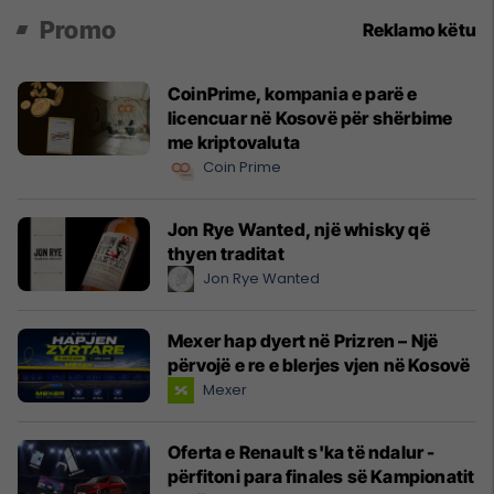
Promo
Reklamo këtu
CoinPrime, kompania e parë e
licencuar në Kosovë për shërbime
me kriptovaluta
Coin Prime
Jon Rye Wanted, një whisky që
thyen traditat
Jon Rye Wanted
Mexer hap dyert në Prizren – Një
përvojë e re e blerjes vjen në Kosovë
Mexer
Oferta e Renault s'ka të ndalur -
përfitoni para finales së Kampionatit