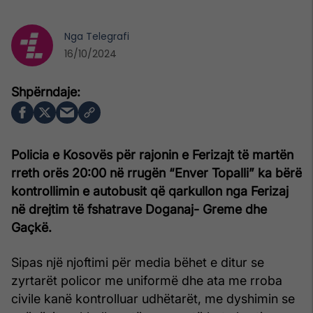
Nga
Telegrafi
16/10/2024
Policia e Kosovës për rajonin e Ferizajt të martën
rreth orës 20:00 në rrugën “Enver Topalli” ka bërë
kontrollimin e autobusit që qarkullon nga Ferizaj
në drejtim të fshatrave Doganaj- Greme dhe
Gaçkë.
Sipas një njoftimi për media bëhet e ditur se
zyrtarët policor me uniformë dhe ata me rroba
civile kanë kontrolluar udhëtarët, me dyshimin se