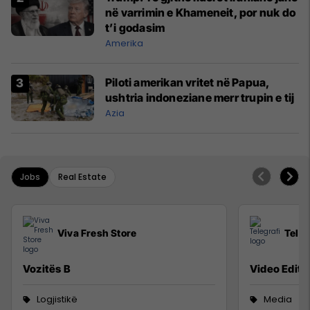
në varrimin e Khameneit, por nuk do
t’i godasim
Amerika
Piloti amerikan vritet në Papua,
ushtria indoneziane merr trupin e tij
Azia
Jobs
Real Estate
Viva Fresh Store
Teleg
Vozitës B
Video Editor
Logjistikë
Media