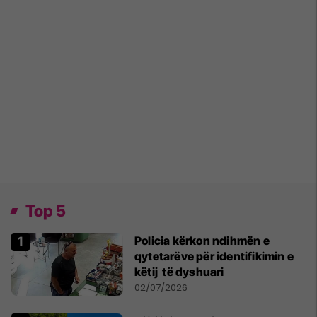
Top 5
Policia kërkon ndihmën e
qytetarëve për identifikimin e
këtij të dyshuari
02/07/2026