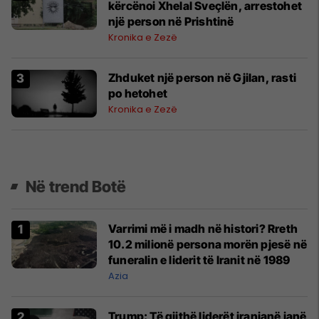
kërcënoi Xhelal Sveçlën, arrestohet
një person në Prishtinë
Kronika e Zezë
Zhduket një person në Gjilan, rasti
po hetohet
Kronika e Zezë
Në trend Botë
Varrimi më i madh në histori? Rreth
10.2 milionë persona morën pjesë në
funeralin e liderit të Iranit në 1989
Azia
Trump: Të gjithë liderët iranianë janë