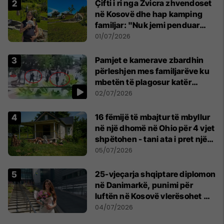
Çifti i ri nga Zvicra zhvendoset
në Kosovë dhe hap kamping
familjar: "Nuk jemi penduar
asnjë ditë"
01/07/2026
Pamjet e kamerave zbardhin
përleshjen mes familjarëve ku
mbetën të plagosur katër
persona
02/07/2026
16 fëmijë të mbajtur të mbyllur
në një dhomë në Ohio për 4 vjet
shpëtohen - tani ata i pret një
sfidë e madhe
05/07/2026
25-vjeçarja shqiptare diplomon
në Danimarkë, punimi për
luftën në Kosovë vlerësohet me
notën më të lartë
04/07/2026