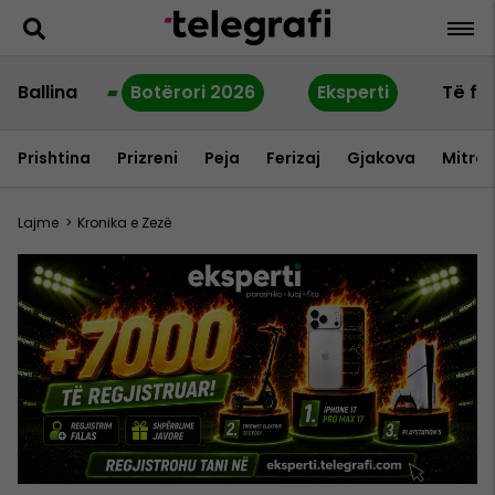
Ballina
Botërori 2026
Eksperti
Të fu
Prishtina
Prizreni
Peja
Ferizaj
Gjakova
Mitrov
Lajme
>
Kronika e Zezë