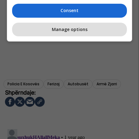
Consent
Manage options
Policia E Kosovës
Ferizaj
Autobusët
Armë Zjarri