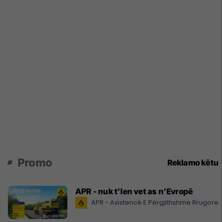
Promo
Reklamo këtu
APR - nuk t’len vet as n’Evropë
APR - Asistencë E Përgjithshme Rrugore