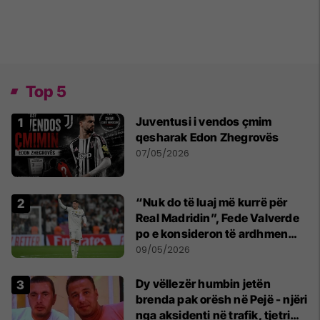
Top 5
Juventusi i vendos çmim
qesharak Edon Zhegrovës
07/05/2026
“Nuk do të luaj më kurrë për
Real Madridin”, Fede Valverde
po e konsideron të ardhmen
pas sherrit me Tchouamenin
09/05/2026
Dy vëllezër humbin jetën
brenda pak orësh në Pejë - njëri
nga aksidenti në trafik, tjetri