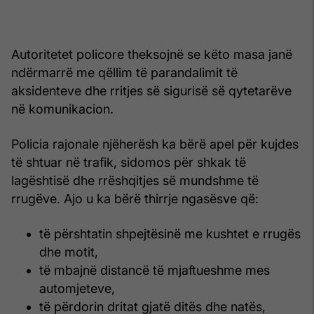
Autoritetet policore theksojnë se këto masa janë
ndërmarrë me qëllim të parandalimit të
aksidenteve dhe rritjes së sigurisë së qytetarëve
në komunikacion.
Policia rajonale njëherësh ka bërë apel për kujdes
të shtuar në trafik, sidomos për shkak të
lagështisë dhe rrëshqitjes së mundshme të
rrugëve. Ajo u ka bërë thirrje ngasësve që:
të përshtatin shpejtësinë me kushtet e rrugës
dhe motit,
të mbajnë distancë të mjaftueshme mes
automjeteve,
të përdorin dritat gjatë ditës dhe natës,