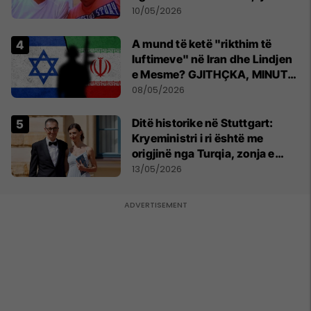
nga sëmundja
10/05/2026
A mund të ketë "rikthim të
luftimeve" në Iran dhe Lindjen
e Mesme? GJITHÇKA, MINUTË
PAS MINUTE
08/05/2026
Ditë historike në Stuttgart:
Kryeministri i ri është me
origjinë nga Turqia, zonja e
parë një shqiptare nga
13/05/2026
Kanadaja