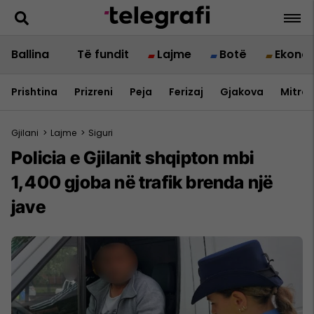
Ballina
Të fundit
Lajme
Botë
Ekono
Prishtina
Prizreni
Peja
Ferizaj
Gjakova
Mitrov
Gjilani
>
Lajme
>
Siguri
Policia e Gjilanit shqipton mbi
1,400 gjoba në trafik brenda një
jave