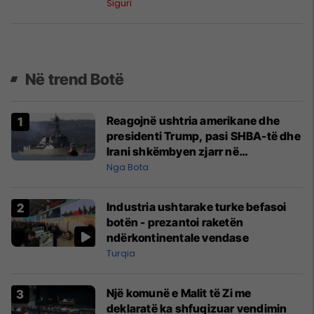
Siguri
Në trend Botë
Reagojnë ushtria amerikane dhe
presidenti Trump, pasi SHBA-të dhe
Irani shkëmbyen zjarr në
Ngushticën e Hormuzit
Nga Bota
Industria ushtarake turke befasoi
botën - prezantoi raketën
ndërkontinentale vendase
Turqia
Një komunë e Malit të Zi me
deklaratë ka shfuqizuar vendimin