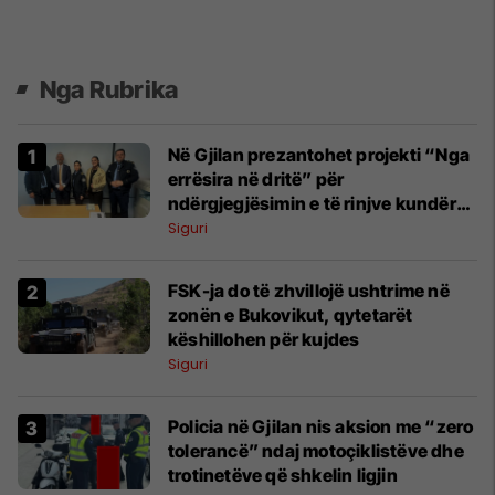
Nga Rubrika
Në Gjilan prezantohet projekti “Nga
errësira në dritë” për
ndërgjegjësimin e të rinjve kundër
dukurive negative
Siguri
FSK-ja do të zhvillojë ushtrime në
zonën e Bukovikut, qytetarët
këshillohen për kujdes
Siguri
Policia në Gjilan nis aksion me “zero
tolerancë” ndaj motoçiklistëve dhe
trotinetëve që shkelin ligjin