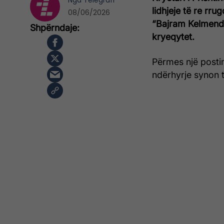
Nga
Telegrafi
lidhjeje të re rr
08/06/2026
“Bajram Kelmendi”
kryeqytet.
Përmes një postim
ndërhyrje synon t