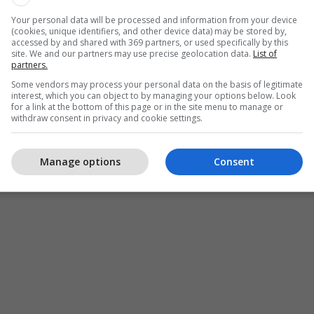
Your personal data will be processed and information from your device
(cookies, unique identifiers, and other device data) may be stored by,
accessed by and shared with 369 partners, or used specifically by this
site. We and our partners may use precise geolocation data.
List of
partners.
Some vendors may process your personal data on the basis of legitimate
interest, which you can object to by managing your options below. Look
for a link at the bottom of this page or in the site menu to manage or
withdraw consent in privacy and cookie settings.
Manage options
Consent