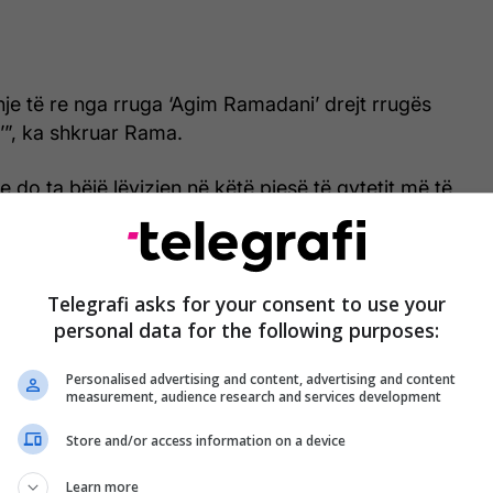
hje të re nga rruga ‘Agim Ramadani’ drejt rrugës
’”, ka shkruar Rama.
e re do ta bëjë lëvizjen në këtë pjesë të qytetit më të
hjeshtë dhe më të shpejtë.
jeshtë, më shpejt”, ka theksuar ai.
Telegrafi asks for your consent to use your
nës nuk ka dhënë ende detaje shtesë lidhur me
personal data for the following purposes:
t apo karakteristikat teknike të projektit. /
Telegrafi
/
Personalised advertising and content, advertising and content
measurement, audience research and services development
Store and/or access information on a device
Learn more