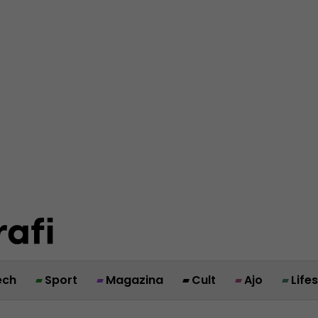
ech
Sport
Magazina
Cult
Ajo
Life