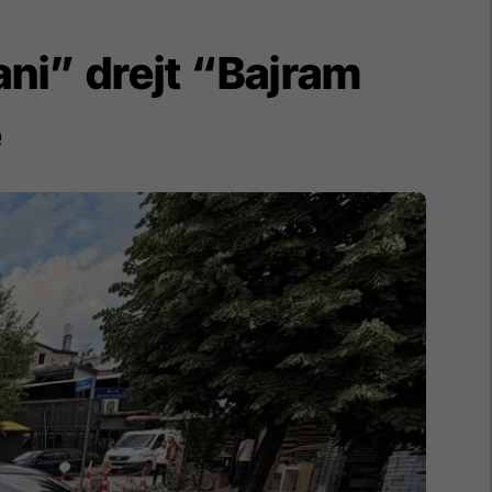
ni” drejt “Bajram
ë