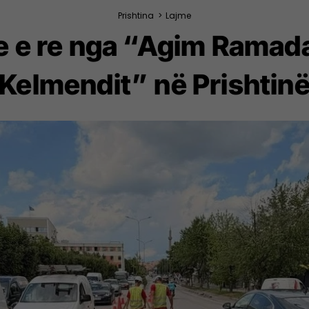
Prishtina
>
Lajme
je e re nga “Agim Ramada
Kelmendit” në Prishtin