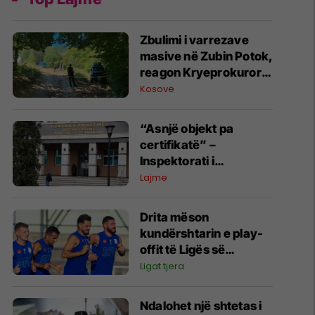
Zbulimi i varrezave
masive në Zubin Potok,
reagon Kryeprokurori i
Shtetit
Kosovë
“Asnjë objekt pa
certifikatë” –
Inspektorati i
Prishtinës
Lajme
paralajmëron masa
ndaj ndërtuesve
Drita mëson
kundërshtarin e play-
offit të Ligës së
Konferencës nëse e
Ligat tjera
tejkalon Tre Fiorin
Ndalohet një shtetas i