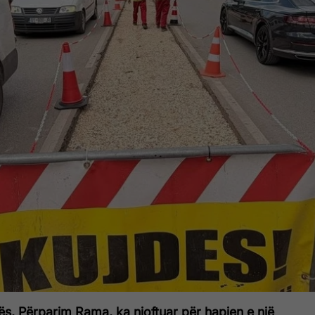
inës, Përparim Rama, ka njoftuar për hapjen e një