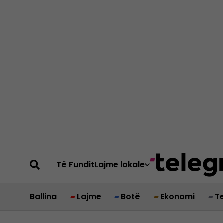
Të Fundit
Lajme lokale
Ballina
Lajme
Botë
Ekonomi
T