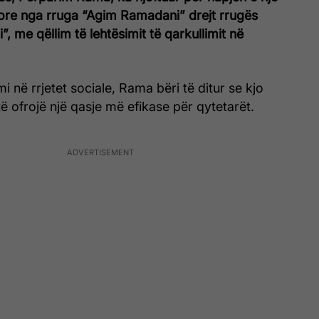
ugore nga rruga “Agim Ramadani” drejt rrugës
, me qëllim të lehtësimit të qarkullimit në
i në rrjetet sociale, Rama bëri të ditur se kjo
ë ofrojë një qasje më efikase për qytetarët.