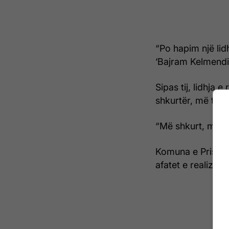
“Po hapim një lid
‘Bajram Kelmendi
Sipas tij, lidhja 
shkurtër, më të t
“Më shkurt, më th
Komuna e Prishti
afatet e realizimi