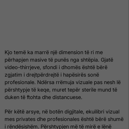
Kjo temë ka marrë një dimension të ri me
përhapjen masive të punës nga shtëpia. Gjatë
video-thirrjeve, sfondi i dhomës është bërë
zgjatim i drejtpërdrejtë i hapësirës sonë
profesionale. Ndërsa rrëmuja vizuale pas nesh lë
përshtypje të keqe, muret tepër sterile mund të
duken të ftohta dhe distancuese.
Për këtë arsye, në botën digjitale, ekuilibri vizual
mes privates dhe profesionales është bërë shumë
i rëndësishëm. Përshtypjen më të mirë e lënë