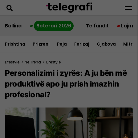
Ballina
Botërori 2026
Të fundit
Lajme
Prishtina
Prizreni
Peja
Ferizaj
Gjakova
Mitrov
Lifestyle
>
Në Trend
>
Lifestyle
Personalizimi i zyrës: A ju bën më
produktivë apo ju prish imazhin
profesional?