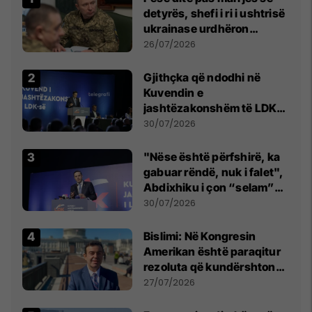
detyrës, shefi i ri i ushtrisë
ukrainase urdhëron
kontroll të madh
26/07/2026
Gjithçka që ndodhi në
Kuvendin e
jashtëzakonshëm të LDK-
së
30/07/2026
"Nëse është përfshirë, ka
gabuar rëndë, nuk i falet",
Abdixhiku i çon “selam”
Përparim Ramës
30/07/2026
Bislimi: Në Kongresin
Amerikan është paraqitur
rezoluta që kundërshton
mbajtjen e Asamblesë
27/07/2026
Parlamentare të OSBE-së