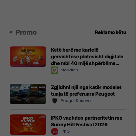
Promo
Reklamo këtu
Këtë herë me kartelë
gërvishtëse plotësisht digjitale
dhe mbi 40 mijë shpërblime
instant!
Meridian
Zgjidhni një nga katër modelet
tuaja të preferuara Peugeot
Peugot Kosova
IPKO vazhdon partneritetin me
Sunny Hill Festival 2026
IPKO