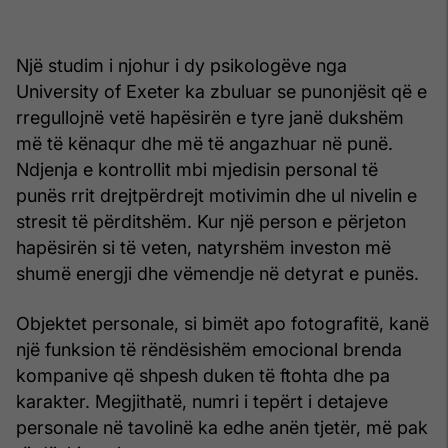
Një studim i njohur i dy psikologëve nga
University of Exeter ka zbuluar se punonjësit që e
rregullojnë vetë hapësirën e tyre janë dukshëm
më të kënaqur dhe më të angazhuar në punë.
Ndjenja e kontrollit mbi mjedisin personal të
punës rrit drejtpërdrejt motivimin dhe ul nivelin e
stresit të përditshëm. Kur një person e përjeton
hapësirën si të veten, natyrshëm investon më
shumë energji dhe vëmendje në detyrat e punës.
Objektet personale, si bimët apo fotografitë, kanë
një funksion të rëndësishëm emocional brenda
kompanive që shpesh duken të ftohta dhe pa
karakter. Megjithatë, numri i tepërt i detajeve
personale në tavolinë ka edhe anën tjetër, më pak