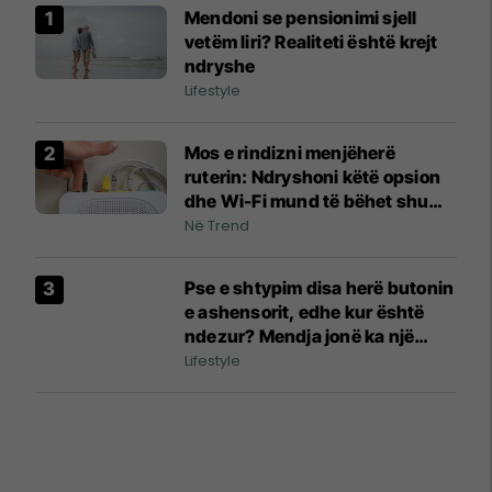
Mendoni se pensionimi sjell
vetëm liri? Realiteti është krejt
ndryshe
Lifestyle
Mos e rindizni menjëherë
ruterin: Ndryshoni këtë opsion
dhe Wi-Fi mund të bëhet shumë
më i qëndrueshëm
Në Trend
Pse e shtypim disa herë butonin
e ashensorit, edhe kur është
ndezur? Mendja jonë ka një
arsye të veçantë
Lifestyle