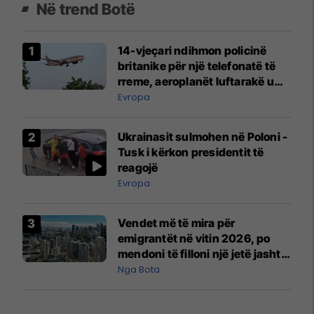
Në trend Botë
14-vjeçari ndihmon policinë
britanike për një telefonatë të
rreme, aeroplanët luftarakë u
ngritën në ajër për të
Evropa
interceptuar fluturaken e Qatar
Airways që po shkonte drejt
Ukrainasit sulmohen në Poloni -
Mançesterit
Tusk i kërkon presidentit të
reagojë
Evropa
Vendet më të mira për
emigrantët në vitin 2026, po
mendoni të filloni një jetë jashtë
vendit?
Nga Bota