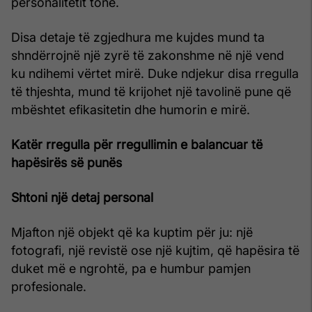
personalitetit tonë.
Disa detaje të zgjedhura me kujdes mund ta
shndërrojnë një zyrë të zakonshme në një vend
ku ndihemi vërtet mirë. Duke ndjekur disa rregulla
të thjeshta, mund të krijohet një tavolinë pune që
mbështet efikasitetin dhe humorin e mirë.
Katër rregulla për rregullimin e balancuar të
hapësirës së punës
Shtoni një detaj personal
Mjafton një objekt që ka kuptim për ju: një
fotografi, një revistë ose një kujtim, që hapësira të
duket më e ngrohtë, pa e humbur pamjen
profesionale.