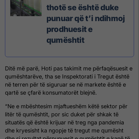
thotë se është duke
punuar që t’i ndihmoj
prodhuesit e
qumështit
Ditë më parë, Hoti pas takimit me përfaqësuesit e
qumështarëve, tha se Inspektorati i Tregut është
në terren për të siguruar se në markete është e
qartë se çfarë konsumatorët blejnë.
“Ne e mbështesim mjaftueshëm këtë sektor për
litër të qumështit, por sic duket për shkak të
situatës që është krijuar në treg nga pandemia
dhe kryesisht ka ngopje të tregut me qumësht
dhe si rezultat përpunuesit e qumështit e kanë të