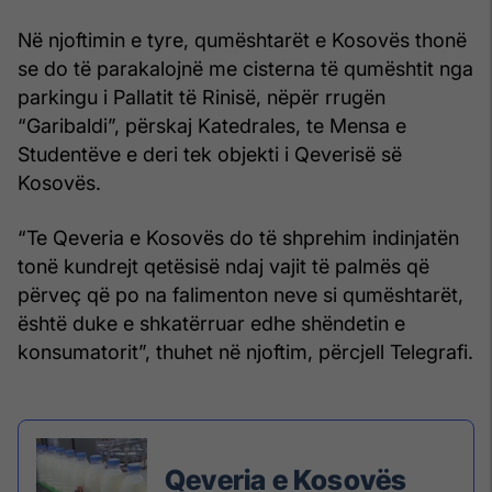
Në njoftimin e tyre, qumështarët e Kosovës thonë
se do të parakalojnë me cisterna të qumështit nga
parkingu i Pallatit të Rinisë, nëpër rrugën
“Garibaldi”, përskaj Katedrales, te Mensa e
Studentëve e deri tek objekti i Qeverisë së
Kosovës.
“Te Qeveria e Kosovës do të shprehim indinjatën
tonë kundrejt qetësisë ndaj vajit të palmës që
përveç që po na falimenton neve si qumështarët,
është duke e shkatërruar edhe shëndetin e
konsumatorit”, thuhet në njoftim, përcjell Telegrafi.
Qeveria e Kosovës