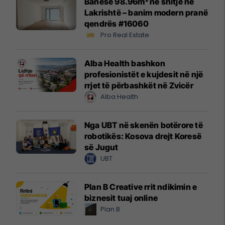
Banesë 98.96m² në shitje në
Lakrishtë – banim modern pranë
qendrës #16060
Pro Real Estate
Alba Health bashkon
profesionistët e kujdesit në një
rrjet të përbashkët në Zvicër
Alba Health
Nga UBT në skenën botërore të
robotikës: Kosova drejt Koresë
së Jugut
UBT
Plan B Creative rrit ndikimin e
biznesit tuaj online
Plan B