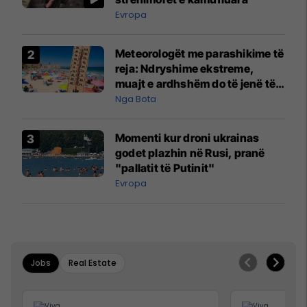
Evropa
Meteorologët me parashikime të
reja: Ndryshime ekstreme,
muajt e ardhshëm do të jenë të
pazakontë
Nga Bota
Momenti kur droni ukrainas
godet plazhin në Rusi, pranë
"pallatit të Putinit"
Evropa
Jobs
Real Estate