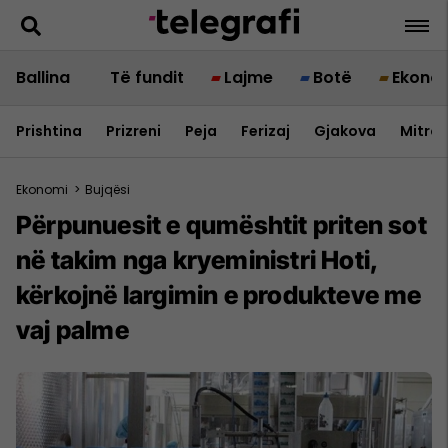
Ballina
Të fundit
Lajme
Botë
Ekono
Prishtina
Prizreni
Peja
Ferizaj
Gjakova
Mitrov
Ekonomi
>
Bujqësi
Përpunuesit e qumështit priten sot
në takim nga kryeministri Hoti,
kërkojnë largimin e produkteve me
vaj palme