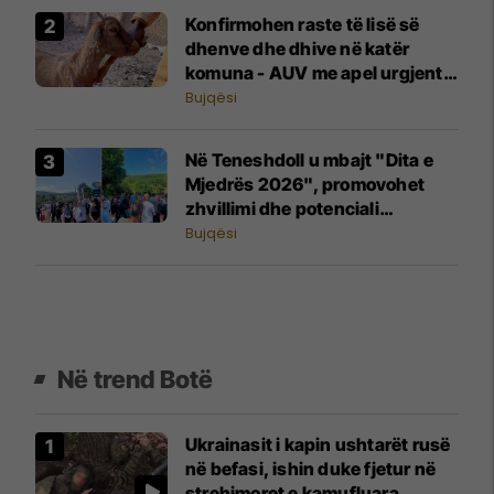
Konfirmohen raste të lisë së
dhenve dhe dhive në katër
komuna - AUV me apel urgjent
për fermerët
Bujqësi
Në Teneshdoll u mbajt "Dita e
Mjedrës 2026", promovohet
zhvillimi dhe potenciali
eksportues i sektorit
Bujqësi
Në trend Botë
Ukrainasit i kapin ushtarët rusë
në befasi, ishin duke fjetur në
strehimoret e kamufluara