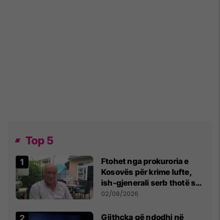
Top 5
Ftohet nga prokuroria e
Kosovës për krime lufte,
ish-gjenerali serb thotë se
dikush e tradhtoi në
02/08/2026
Beograd
Gjithçka që ndodhi në