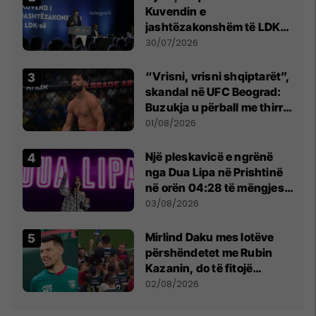
Kuvendin e
jashtëzakonshëm të LDK-
së
30/07/2026
“Vrisni, vrisni shqiptarët”,
skandal në UFC Beograd:
Buzukja u përball me thirrje
anti-shqiptare nga
01/08/2026
tribunat
Një pleskavicë e ngrënë
nga Dua Lipa në Prishtinë
në orën 04:28 të mëngjesit
- dhe bota digjitale serbe
03/08/2026
shpall gjendjen e luftës
Mirlind Daku mes lotëve
përshëndetet me Rubin
Kazanin, do të fitojë
miliona te Spartak Moska
02/08/2026