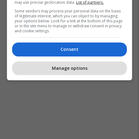
may use precise geolocation data.
List of partners.
Some vendors may process your personal data on the basis
of legitimate interest, which you can object to by managing
your options below. Look for a link at the bottom of this page
or in the site menu to manage or withdraw consent in privacy
and cookie settings.
Qeveria E Kosovës
Qumështarët
Shoqata E Qumështarëve Të Kosovës
Avdullah Hoti
Consent
Manage options