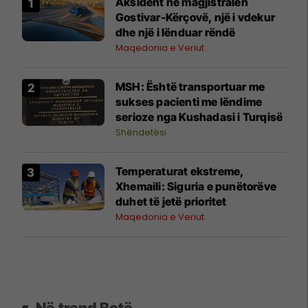
Aksident në magjistralen
Gostivar-Kërçovë, një i vdekur
dhe një i lënduar rëndë
Maqedonia e Veriut
MSH: Është transportuar me
sukses pacienti me lëndime
serioze nga Kushadasi i Turqisë
Shëndetësi
Temperaturat ekstreme,
Xhemaili: Siguria e punëtorëve
duhet të jetë prioritet
Maqedonia e Veriut