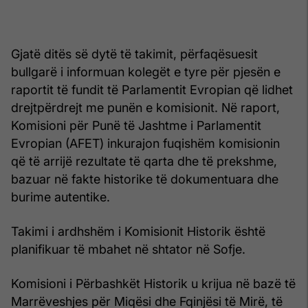
Gjatë ditës së dytë të takimit, përfaqësuesit
bullgarë i informuan kolegët e tyre për pjesën e
raportit të fundit të Parlamentit Evropian që lidhet
drejtpërdrejt me punën e komisionit. Në raport,
Komisioni për Punë të Jashtme i Parlamentit
Evropian (AFET) inkurajon fuqishëm komisionin
që të arrijë rezultate të qarta dhe të prekshme,
bazuar në fakte historike të dokumentuara dhe
burime autentike.
Takimi i ardhshëm i Komisionit Historik është
planifikuar të mbahet në shtator në Sofje.
Komisioni i Përbashkët Historik u krijua në bazë të
Marrëveshjes për Miqësi dhe Fqinjësi të Mirë, të