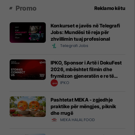
Promo
Reklamo këtu
Konkurset e javës në Telegrafi
Jobs: Mundësi të reja për
zhvillimin tuaj profesional
Telegrafi Jobs
IPKO, Sponsor i Artë i DokuFest
2026, mbështet filmin dhe
frymëzon gjeneratën e re të
krijuesve
IPKO
Pashtetat MEKA - zgjedhje
praktike për mëngjes, piknik
dhe rrugë
MEKA HALAL FOOD