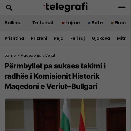
Ballina
Të fundit
Lajme
Botë
Ekono
Prishtina
Prizreni
Peja
Ferizaj
Gjakova
Mitrov
Lajme
>
Maqedonia e Veriut
Përmbyllet pa sukses takimi i
radhës i Komisionit Historik
Maqedoni e Veriut–Bullgari