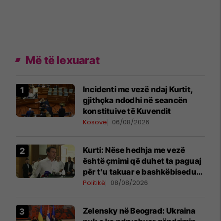
Më të lexuarat
Incidenti me vezë ndaj Kurtit,
gjithçka ndodhi në seancën
konstituive të Kuvendit
Kosovë
06/08/2026
Kurti: Nëse hedhja me vezë
është çmimi që duhet ta paguaj
për t’u takuar e bashkëbiseduar
jam i lumtur ta bëj këtë
Politikë
08/08/2026
Zelensky në Beograd: Ukraina