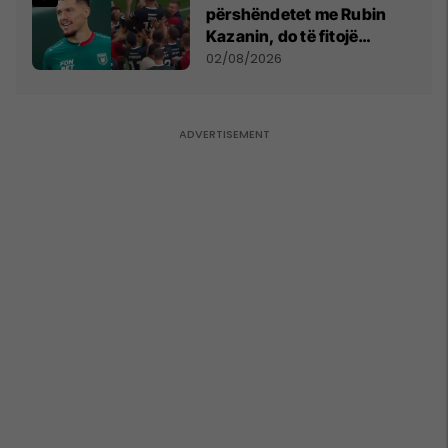
përshëndetet me Rubin
Kazanin, do të fitojë
miliona te Spartak Moska
02/08/2026