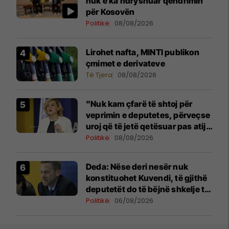
nuk e ka ndryshuar qëndrimin
për Kosovën
Politikë
08/08/2026
Lirohet nafta, MINTI publikon
çmimet e derivateve
Të Tjera
08/08/2026
"Nuk kam çfarë të shtoj për
veprimin e deputetes, përveçse
uroj që të jetë qetësuar pas atij
momenti", reagon Kusari-Lila
Politikë
08/08/2026
Deda: Nëse deri nesër nuk
konstituohet Kuvendi, të gjithë
deputetët do të bëjnë shkelje të
rëndë kushtetuese
Politikë
06/08/2026