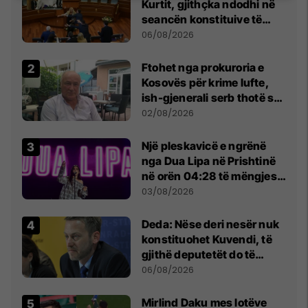
Kurtit, gjithçka ndodhi në
seancën konstituive të
Kuvendit
06/08/2026
Ftohet nga prokuroria e
Kosovës për krime lufte,
ish-gjenerali serb thotë se
dikush e tradhtoi në
02/08/2026
Beograd
Një pleskavicë e ngrënë
nga Dua Lipa në Prishtinë
në orën 04:28 të mëngjesit
- dhe bota digjitale serbe
03/08/2026
shpall gjendjen e luftës
Deda: Nëse deri nesër nuk
konstituohet Kuvendi, të
gjithë deputetët do të
bëjnë shkelje të rëndë
06/08/2026
kushtetuese
Mirlind Daku mes lotëve