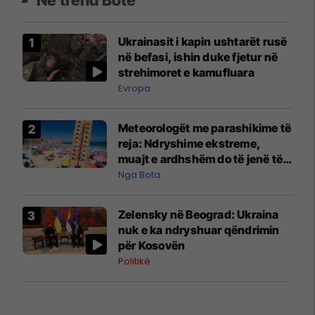
Në trend Botë
Ukrainasit i kapin ushtarët rusë
në befasi, ishin duke fjetur në
strehimoret e kamufluara
Evropa
Meteorologët me parashikime të
reja: Ndryshime ekstreme,
muajt e ardhshëm do të jenë të
pazakontë
Nga Bota
Zelensky në Beograd: Ukraina
nuk e ka ndryshuar qëndrimin
për Kosovën
Politikë