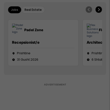
Jobs
Real Estate
Padel Zone
Flex B
Recepsionist/e
Architect
Prishtine
Prishtinë
31 Gusht 2026
6 Shtator 2