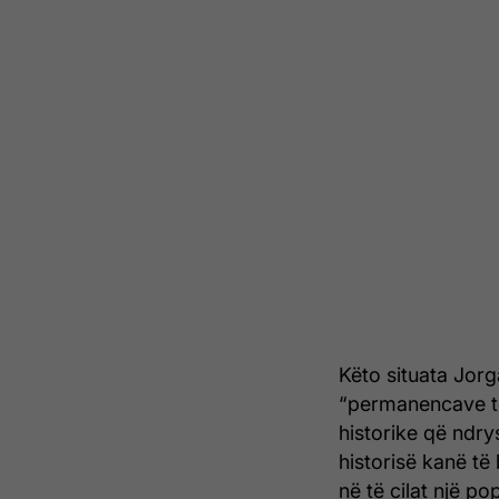
Këto situata Jorga
“permanencave të 
historike që ndr
historisë kanë të
në të cilat një po