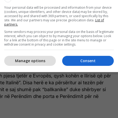
ip atlantik, ata kolonizonin Afrikën, ndërsa njerëzit
onin kundër turqve në Azinë e Vogël.
Your personal data will be processed and information from your device
(cookies, unique identifiers, and other device data) may be stored by,
accessed by and shared with 369 partners, or used specifically by this
site. We and our partners may use precise geolocation data.
List of
araqitej për Jorgën kjo situatë në atë pjesë të
partners.
me emrin turk “Ballkan”. Simbas tij, jo të gjithë
Some vendors may process your personal data on the basis of legitimate
 janë në të njëjtën masë “ballkanikë”. Greqia, për
interest, which you can object to by managing your options below. Look
for a link at the bottom of this page or in the site menu to manage or
thyer nga deti dhe e bën jetën me detin, nuk
withdraw consent in privacy and cookie settings.
tike për të “shpina ballkanike”, edhe pse nuk është
aj. Serbia dhe Bullgaria janë vende mirëfilli
Manage options
Consent
ipëria, për Jorgën, është shumë pak “ballkanike” -
aspak - ajo është e kthyer kah deti, kah Italia dhe,
h pjesa tjetër e Evropës, qysh kohën e Ilirisë që për
e Italinë”. Disa herë e ka përsëritur ai tezën për
nit e saj shumë pak “ballkanike” duke shërbyer si
për në Perëndim dhe porta e Perëndimit për në