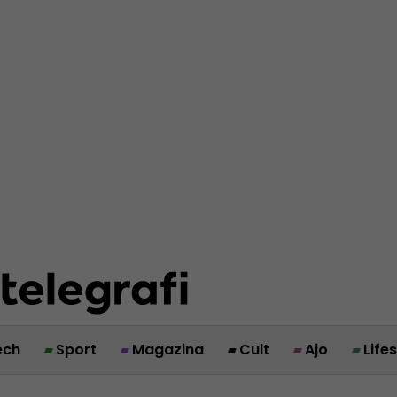
ech
Sport
Magazina
Cult
Ajo
Life