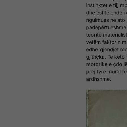
instinktet e tij,
dhe është ende i 
ngulmues në ato k
padepërtueshme p
teoritë materialis
vetëm faktorin ma
edhe ‘gjendjet me
gjithçka. Te këto
motorike e çdo lë
prej tyre mund të
ardhshme.