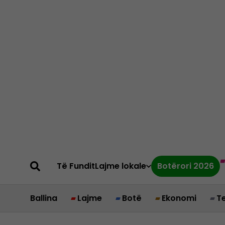
Të Fundit
Lajme lokale
Botërori 2026
Ballina
Lajme
Botë
Ekonomi
T