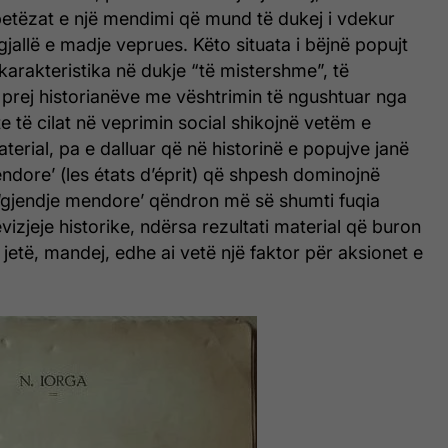
 mbetëzat e një mendimi që mund të dukej i vdekur
gjallë e madje veprues. Këto situata i bëjnë popujt
arakteristika në dukje “të mistershme”, të
rej historianëve me vështrimin të ngushtuar nga
te të cilat në veprimin social shikojnë vetëm e
terial, pa e dalluar që në historinë e popujve janë
ndore’ (les états d’éprit) që shpesh dominojnë
 ‘gjendje mendore’ qëndron më së shumti fuqia
vizjeje historike, ndërsa rezultati material që buron
 jetë, mandej, edhe ai vetë një faktor për aksionet e