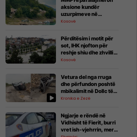
MMPHI paralajmëron
aksione kundër
uzurpimeve në
Batllavë dhe Badovc,
Kosovë
pas rrënimit të 16
villave në Ujman
Përditësim i motit për
sot, IHK njofton për
reshje shiu dhe zhvillim
të reve konvektive
Kosovë
Vetura del nga rruga
dhe përfundon poshtë
mbikalimit në Dollc të
Klinës
Kronika e Zezë
Ngjarje e rëndë në
Vidhisht të Fierit, burri
vret ish-vjehrrin, merr
peng edhe ish-gruan e
Shqipëri