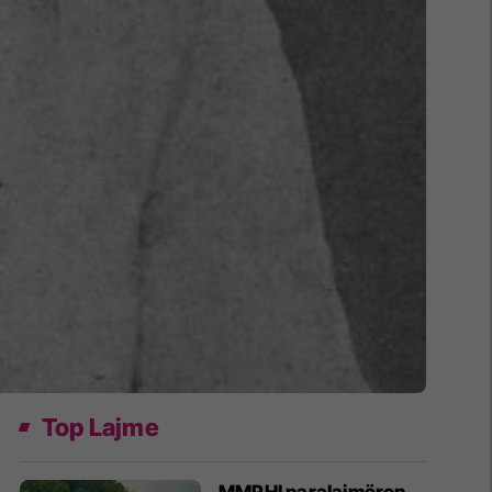
Top Lajme