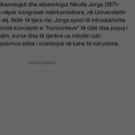
lkanologut dhe albanologut Nikolla Jorga (1871-
a nëpër kongreset ndërkombëtare, në Universitetin
etj. Ndër të tjera risi, Jorga synoi të introduktonte
orisë konceptin e “horizonteve” të cilat disa popuj i
dim, kurse disa të tjerëve ua mbyllin çdo
 sidomos edhe i orientojnë në kahe të ndryshme.