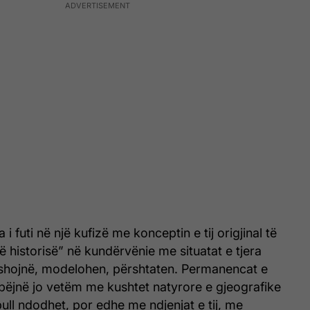
 i futi në një kufizë me konceptin e tij origjinal të
historisë” në kundërvënie me situatat e tjera
yshojnë, modelohen, përshtaten. Permanencat e
 bëjnë jo vetëm me kushtet natyrore e gjeografike
pull ndodhet, por edhe me ndjenjat e tij, me