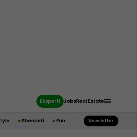
Eksperti
Jobs
Real Estate
style
Shëndeti
Fun
Newsletter