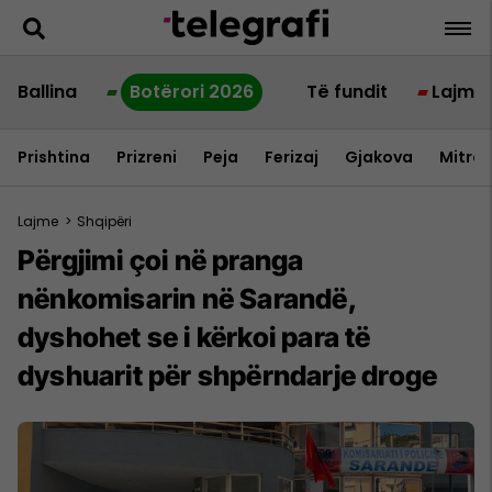
Ballina
Botërori 2026
Të fundit
Lajme
Prishtina
Prizreni
Peja
Ferizaj
Gjakova
Mitrov
Lajme
>
Shqipëri
Përgjimi çoi në pranga
nënkomisarin në Sarandë,
dyshohet se i kërkoi para të
dyshuarit për shpërndarje droge