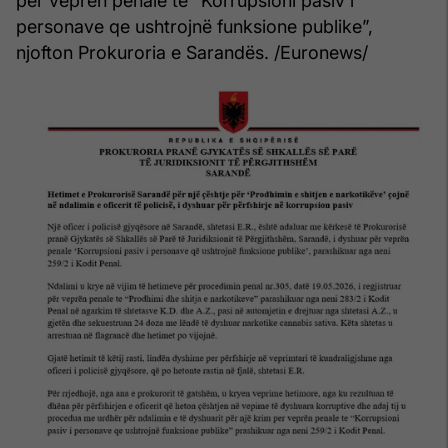
për veprën penale te “Korrupsioni pasiv i
personave qe ushtrojnë funksione publike”,
njofton Prokuroria e Sarandës. /Euronews/