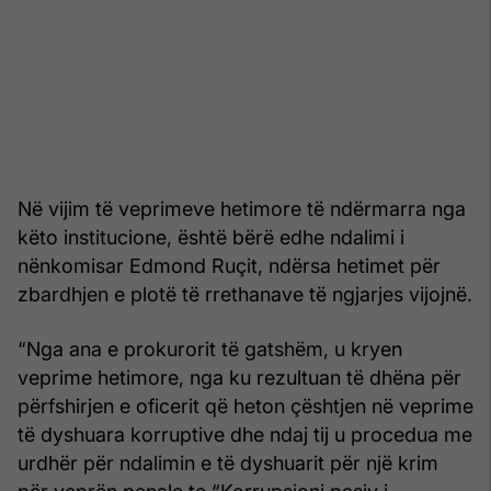
Në vijim të veprimeve hetimore të ndërmarra nga
këto institucione, është bërë edhe ndalimi i
nënkomisar Edmond Ruçit, ndërsa hetimet për
zbardhjen e plotë të rrethanave të ngjarjes vijojnë.
“Nga ana e prokurorit të gatshëm, u kryen
veprime hetimore, nga ku rezultuan të dhëna për
përfshirjen e oficerit që heton çështjen në veprime
të dyshuara korruptive dhe ndaj tij u procedua me
urdhër për ndalimin e të dyshuarit për një krim