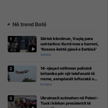
Në trend Botë
Sërish kërcënon, Vuçiq para
ushtarëve: Kurrë mos e harroni,
'Kosova është pjesë e Serbisë'
Serbia
14-vjeçari ndihmon policinë
britanike për një telefonatë të
rreme, aeroplanët luftarakë u
ngritën në ajër për të
Evropa
interceptuar fluturaken e Qatar
Airways që po shkonte drejt
Ukrainasit sulmohen në Poloni -
Mançesterit
Tusk i kërkon presidentit të