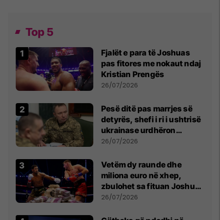
Top 5
Fjalët e para të Joshuas
pas fitores me nokaut ndaj
Kristian Prengës
26/07/2026
Pesë ditë pas marrjes së
detyrës, shefi i ri i ushtrisë
ukrainase urdhëron
kontroll të madh
26/07/2026
Vetëm dy raunde dhe
miliona euro në xhep,
zbulohet sa fituan Joshua
e Prenga
26/07/2026