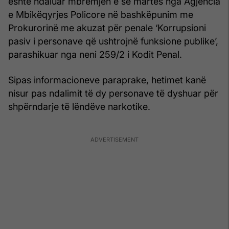
është ndaluar mbrëmjen e së martës nga Agjencia
e Mbikëqyrjes Policore në bashkëpunim me
Prokurorinë me akuzat për penale ‘Korrupsioni
pasiv i personave që ushtrojnë funksione publike’,
parashikuar nga neni 259/2 i Kodit Penal.
Sipas informacioneve paraprake, hetimet kanë
nisur pas ndalimit të dy personave të dyshuar për
shpërndarje të lëndëve narkotike.