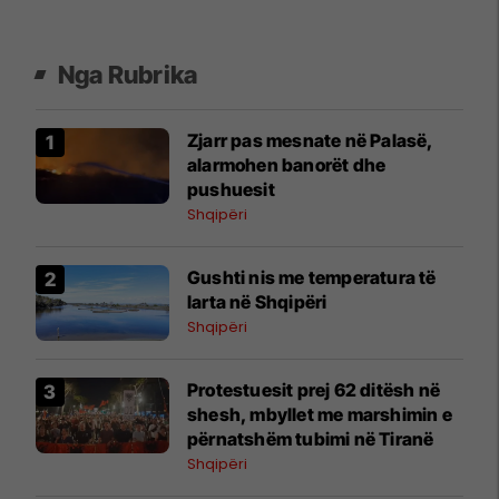
Nga Rubrika
Zjarr pas mesnate në Palasë,
alarmohen banorët dhe
pushuesit
Shqipëri
Gushti nis me temperatura të
larta në Shqipëri
Shqipëri
Protestuesit prej 62 ditësh në
shesh, mbyllet me marshimin e
përnatshëm tubimi në Tiranë
Shqipëri