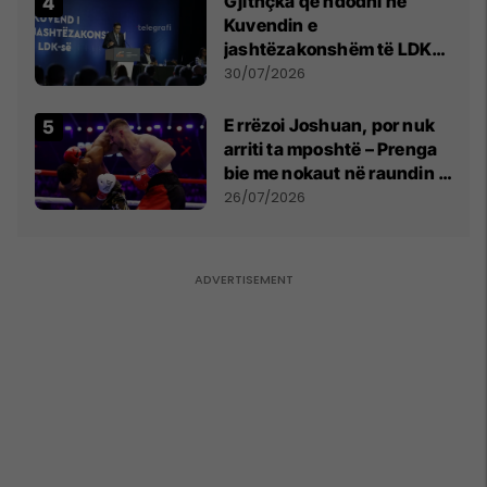
Gjithçka që ndodhi në
Kuvendin e
jashtëzakonshëm të LDK-
së
30/07/2026
E rrëzoi Joshuan, por nuk
arriti ta mposhtë – Prenga
bie me nokaut në raundin e
dytë
26/07/2026