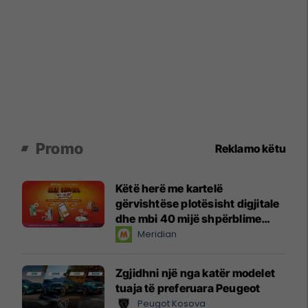
Promo
Reklamo këtu
Këtë herë me kartelë
gërvishtëse plotësisht digjitale
dhe mbi 40 mijë shpërblime
instant!
Meridian
Zgjidhni një nga katër modelet
tuaja të preferuara Peugeot
Peugot Kosova