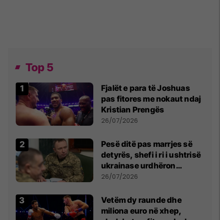
Top 5
Fjalët e para të Joshuas
pas fitores me nokaut ndaj
Kristian Prengës
26/07/2026
Pesë ditë pas marrjes së
detyrës, shefi i ri i ushtrisë
ukrainase urdhëron
kontroll të madh
26/07/2026
Vetëm dy raunde dhe
miliona euro në xhep,