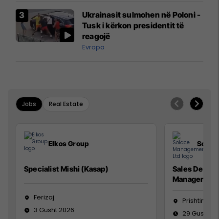
Airways që po shkonte drejt
Ukrainasit sulmohen në Poloni -
Mançesterit
Tusk i kërkon presidentit të
reagojë
Evropa
Jobs
Real Estate
Elkos Group
Solac
Specialist Mishi (Kasap)
Sales Devel
Manager
Ferizaj
Prishtinë
3 Gusht 2026
29 Gusht 2