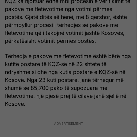
KQZ ka njoftuar edhe mbi procesin e verifikimit të
pakove me fletëvotime nga votimi përmes
postës. Gjatë ditës së hënë, më 8 qershor, është
përmbyllur procesi i tërheqjes së pakove me
fletëvotime që i takojnë votimit jashtë Kosovës,
përkatësisht votimit përmes postës.
Tërheqja e pakove me fletëvotime është bërë nga
kutitë postare të KQZ-së në 22 shtete të
ndryshme si dhe nga kutia postare e KQZ-së në
Kosovë. Nga 23 kuti postare, janë tërhequr më
shumë se 85,700 pako të supozuara me
fletëvotime, një pjesë prej të cilave janë sjellë në
Kosovë.