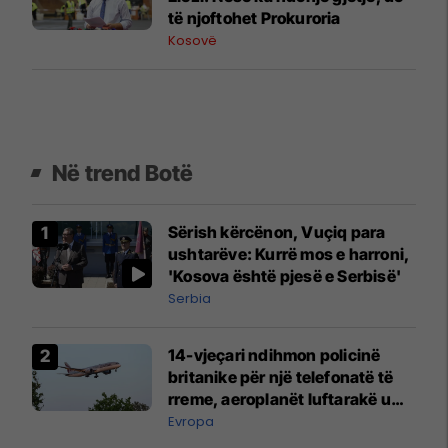
të njoftohet Prokuroria
Kosovë
Në trend Botë
Sërish kërcënon, Vuçiq para
ushtarëve: Kurrë mos e harroni,
'Kosova është pjesë e Serbisë'
Serbia
14-vjeçari ndihmon policinë
britanike për një telefonatë të
rreme, aeroplanët luftarakë u
ngritën në ajër për të
Evropa
interceptuar fluturaken e Qatar