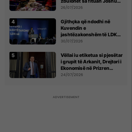
zbulohet sa fituan Joshua
e Prenga
26/07/2026
Gjithçka që ndodhi në
Kuvendin e
jashtëzakonshëm të LDK-
së
30/07/2026
Vëllai iu etiketua si pjesëtar
i grupit të Arkanit, Drejtori i
Ekonomisë në Prizren
mohon pretendimet
24/07/2026