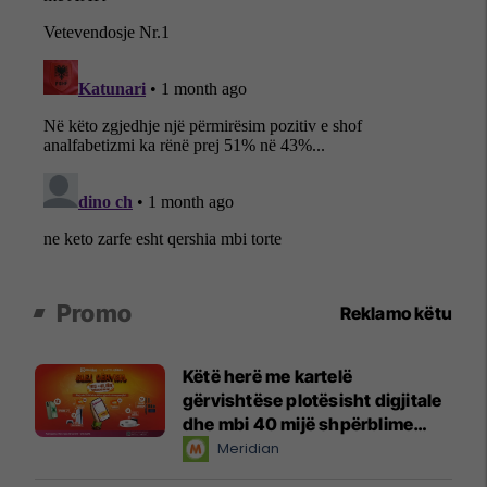
Promo
Reklamo këtu
Këtë herë me kartelë
gërvishtëse plotësisht digjitale
dhe mbi 40 mijë shpërblime
instant!
Meridian