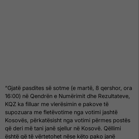
“Gjatë pasdites së sotme (e martë, 8 qershor, ora
16:00) në Qendrën e Numërimit dhe Rezultateve,
KQZ ka filluar me vlerësimin e pakove të
supozuara me fletëvotime nga votimi jashtë
Kosovës, përkatësisht nga votimi përmes postës
që deri më tani janë sjellur në Kosovë. Qëllimi
është që të vërtetohet nëse këto pako janë