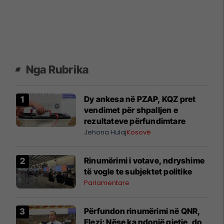
Nga Rubrika
Dy ankesa në PZAP, KQZ pret
vendimet për shpalljen e
rezultateve përfundimtare
Jehona Hulaj
Kosovë
Rinumërimi i votave, ndryshime
të vogle te subjektet politike
Parlamentare
​Përfundon rinumërimi në QNR,
Elezi: Nëse ka ndonjë gjetje, do