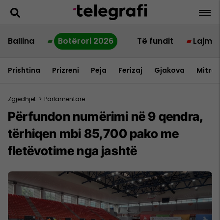
Ballina
Botërori 2026
Të fundit
Lajme
Prishtina
Prizreni
Peja
Ferizaj
Gjakova
Mitrov
Zgjedhjet
>
Parlamentare
Përfundon numërimi në 9 qendra,
tërhiqen mbi 85,700 pako me
fletëvotime nga jashtë