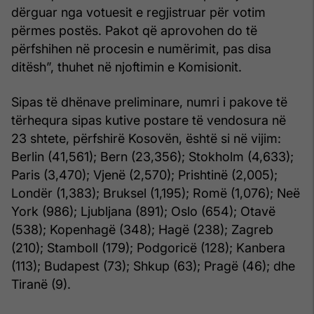
dërguar nga votuesit e regjistruar për votim
përmes postës. Pakot që aprovohen do të
përfshihen në procesin e numërimit, pas disa
ditësh”, thuhet në njoftimin e Komisionit.
Sipas të dhënave preliminare, numri i pakove të
tërhequra sipas kutive postare të vendosura në
23 shtete, përfshirë Kosovën, është si në vijim:
Berlin (41,561); Bern (23,356); Stokholm (4,633);
Paris (3,470); Vjenë (2,570); Prishtinë (2,005);
Londër (1,383); Bruksel (1,195); Romë (1,076); Neë
York (986); Ljubljana (891); Oslo (654); Otavë
(538); Kopenhagë (348); Hagë (238); Zagreb
(210); Stamboll (179); Podgoricë (128); Kanbera
(113); Budapest (73); Shkup (63); Pragë (46); dhe
Tiranë (9).