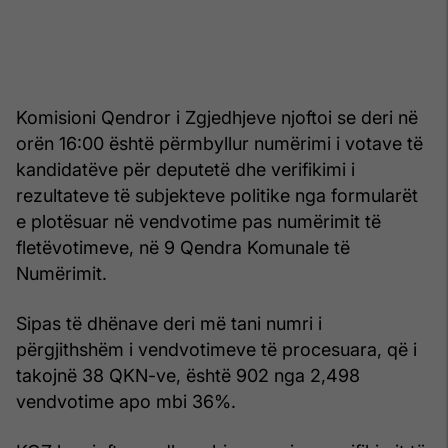
Komisioni Qendror i Zgjedhjeve njoftoi se deri në
orën 16:00 është përmbyllur numërimi i votave të
kandidatëve për deputetë dhe verifikimi i
rezultateve të subjekteve politike nga formularët
e plotësuar në vendvotime pas numërimit të
fletëvotimeve, në 9 Qendra Komunale të
Numërimit.
Sipas të dhënave deri më tani numri i
përgjithshëm i vendvotimeve të procesuara, që i
takojnë 38 QKN-ve, është 902 nga 2,498
vendvotime apo mbi 36%.