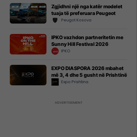
Zgjidhni një nga katër modelet
tuaja të preferuara Peugeot
Peugot Kosova
IPKO vazhdon partneritetin me
Sunny Hill Festival 2026
IPKO
EXPO DIASPORA 2026 mbahet
më 3, 4 dhe 5 gusht në Prishtinë
Expo Prishtina