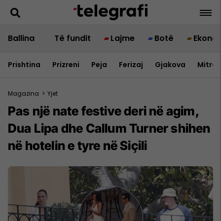
Ballina
Të fundit
Lajme
Botë
Ekono
Prishtina
Prizreni
Peja
Ferizaj
Gjakova
Mitrov
Magazina
>
Yjet
Pas një nate festive deri në agim,
Dua Lipa dhe Callum Turner shihen
në hotelin e tyre në Siçili