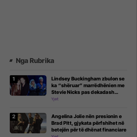
Nga Rubrika
Lindsey Buckingham zbulon se
ka “shëruar” marrëdhënien me
Stevie Nicks pas dekadash
përplasje
Yjet
Angelina Jolie nën presionin e
Brad Pitt, gjykata përfshihet në
betejën për të dhënat financiare
Yjet