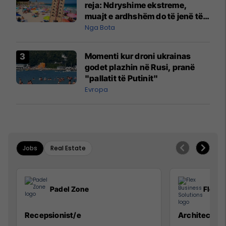
reja: Ndryshime ekstreme,
muajt e ardhshëm do të jenë të
pazakontë
Nga Bota
Momenti kur droni ukrainas
godet plazhin në Rusi, pranë
"pallatit të Putinit"
Evropa
Jobs
Real Estate
Padel Zone
Flex B
Recepsionist/e
Architect