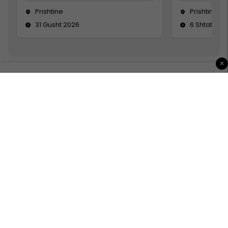
Prishtine
Prishtinë
31 Gusht 2026
6 Shtator 2
×