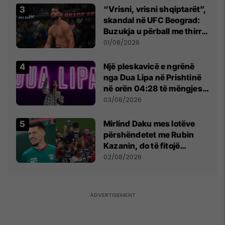
“Vrisni, vrisni shqiptarët”,
skandal në UFC Beograd:
Buzukja u përball me thirrje
anti-shqiptare nga
01/08/2026
tribunat
Një pleskavicë e ngrënë
nga Dua Lipa në Prishtinë
në orën 04:28 të mëngjesit
- dhe bota digjitale serbe
03/08/2026
shpall gjendjen e luftës
Mirlind Daku mes lotëve
përshëndetet me Rubin
Kazanin, do të fitojë
miliona te Spartak Moska
02/08/2026