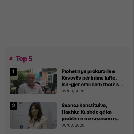
Top 5
Ftohet nga prokuroria e
Kosovës për krime lufte,
ish-gjenerali serb thotë se
dikush e tradhtoi në
02/08/2026
Beograd
Seanca konstituive,
Haxhiu: Kushdo që ka
probleme me seancën e
sotme e ftoj t’i drejtohet
06/08/2026
Kushtetueses