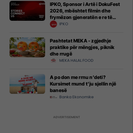
IPKO, Sponsor i Artë i DokuFest
2026, mbështet filmin dhe
frymëzon gjeneratën e re të
krijuesve
IPKO
Pashtetat MEKA - zgjedhje
praktike për mëngjes, piknik
dhe rrugë
MEKA HALAL FOOD
A po don me rrnu n’deti?
Kursimet mund t’ju sjellin një
banesë
Banka Ekonomike