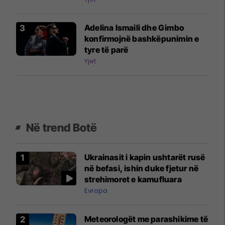
Adelina Ismaili dhe Gimbo
konfirmojnë bashkëpunimin e
tyre të parë
Yjet
Në trend Botë
Ukrainasit i kapin ushtarët rusë
në befasi, ishin duke fjetur në
strehimoret e kamufluara
Evropa
Meteorologët me parashikime të