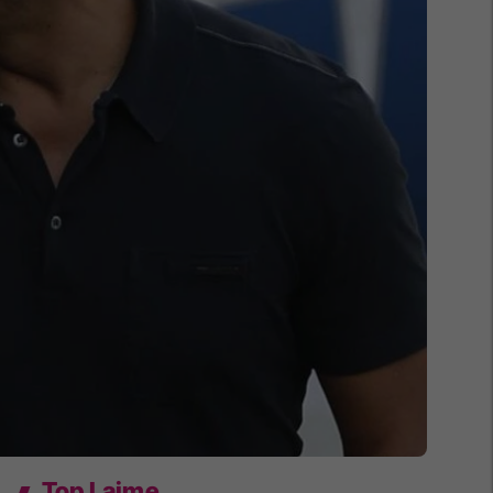
Top Lajme