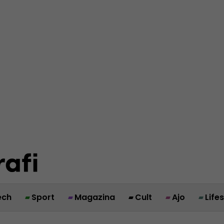
ech
Sport
Magazina
Cult
Ajo
Life