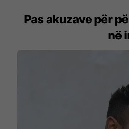
Pas akuzave për për
në 