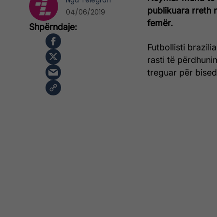
Nga
Telegrafi
publikuara rreth 
04/06/2019
femër.
Futbollisti brazil
rasti të përdhuni
treguar për bised