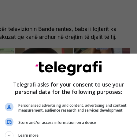
për televizionin Bandeirantes, babai i lojtarit ka
kuzat që kanë ardhur në drejtim të djalit të tij.
Telegrafi asks for your consent to use your
personal data for the following purposes:
Personalised advertising and content, advertising and content
measurement, audience research and services development
Store and/or access information on a device
Learn more