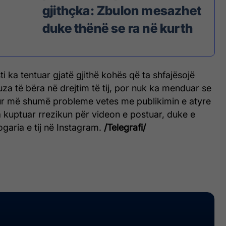
gjithçka: Zbulon mesazhet
duke thënë se ra në kurth
ti ka tentuar gjatë gjithë kohës që ta shfajësojë
za të bëra në drejtim të tij, por nuk ka menduar se
ur më shumë probleme vetes me publikimin e atyre
 kuptuar rrezikun për videon e postuar, duke e
ogaria e tij në Instagram.
/Telegrafi/