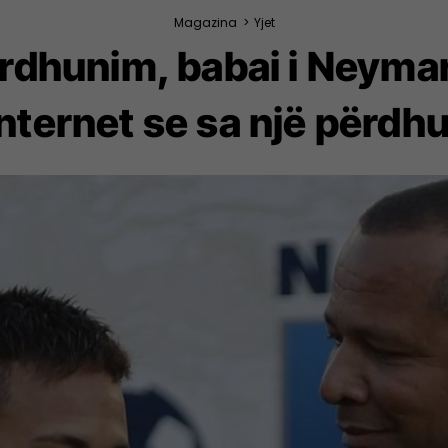
Magazina
>
Yjet
dhunim, babai i Neymari
internet se sa një përdh