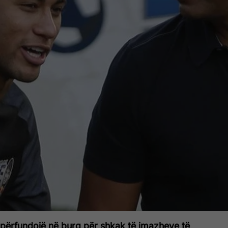
ërfundojë në burg për shkak të imazheve të