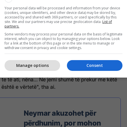
Your personal data will be processed and information from your device
(cookies, unique identifiers, and other device data) may be stored by,
ij!
accessed by and shared with 369 partners, or used specifically by this
site. We and our partners may use precise geolocation data.
List of
partners.
ë jetë i vendosur vertikalisht dhe duke e parë se po
Some vendors may process your personal data on the basis of legitimate
ërkoi Neymarit që të largohet. Ai nuk ka pranuar të
interest, which you can object to by managing your options below. Look
uar shpejt. Unë preferojë një krim në internet se
for a link at the bottom of this page or in the site menu to manage or
withdraw consent in privacy and cookie settings.
nimi", shtoi ai duke shpjeguar se djali i tij u përpoq
Manage options
Consent
hunimit nuk ndikon vetëm në djalin tim, por ajo
, te të ati, nëna... Ne jemi shumë të prekur me këtë
 është e vërtetë", tha ai.
Neymar akuzohet për
përdhunim, por mohon