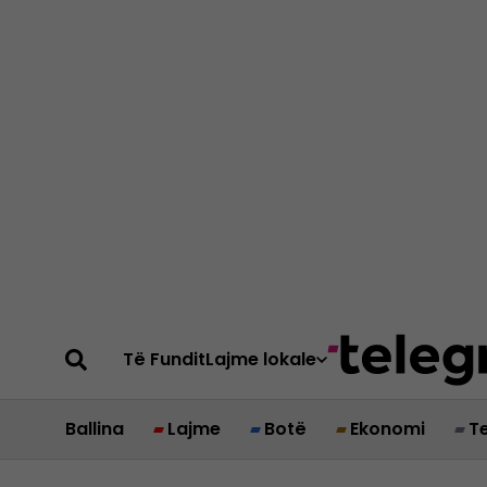
Të Fundit
Lajme lokale
Ballina
Lajme
Botë
Ekonomi
T