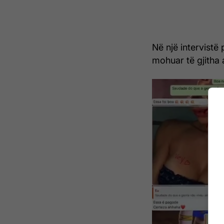
Në një intervistë 
mohuar të gjitha a