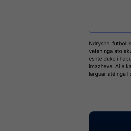
Ndryshe, futbollis
veten nga ato aku
është duke i hap
imazheve. Ai e ka
larguar atë nga ll