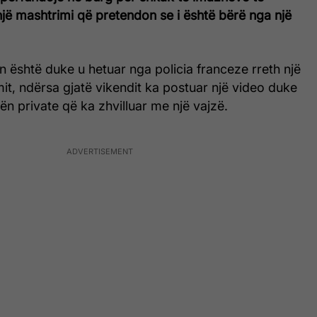
një mashtrimi që pretendon se i është bërë nga një
ian është duke u hetuar nga policia franceze rreth një
mit, ndërsa gjatë vikendit ka postuar një video duke
ën private që ka zhvilluar me një vajzë.