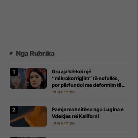
Nga Rubrika
Gruaja kërkoi një
“mikrokorrigjim” të nofullës,
por përfundoi me deformim të
madh të fytyrës
Interesante
Pamje mahnitëse nga Lugina e
Vdekjes në Kaliforni
Interesante