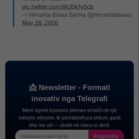
pic.twitter.com/8jUDk1yScb
— Himanta Biswa Sarma (@himantabiswa)
May 26, 2026