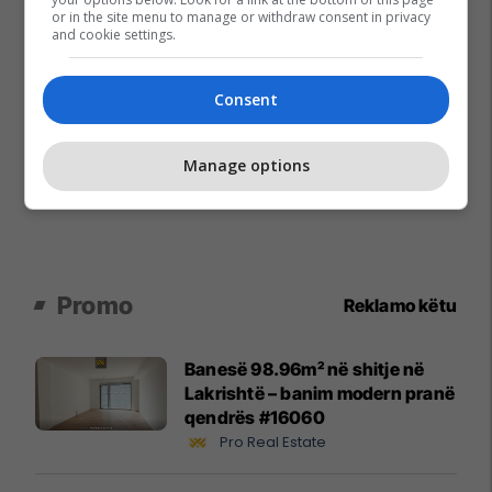
or in the site menu to manage or withdraw consent in privacy
and cookie settings.
Consent
Manage options
Promo
Reklamo këtu
Banesë 98.96m² në shitje në
Lakrishtë – banim modern pranë
qendrës #16060
Pro Real Estate