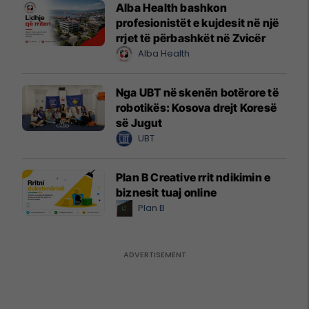
Alba Health bashkon
profesionistët e kujdesit në një
rrjet të përbashkët në Zvicër
Alba Health
Nga UBT në skenën botërore të
robotikës: Kosova drejt Koresë
së Jugut
UBT
Plan B Creative rrit ndikimin e
biznesit tuaj online
Plan B