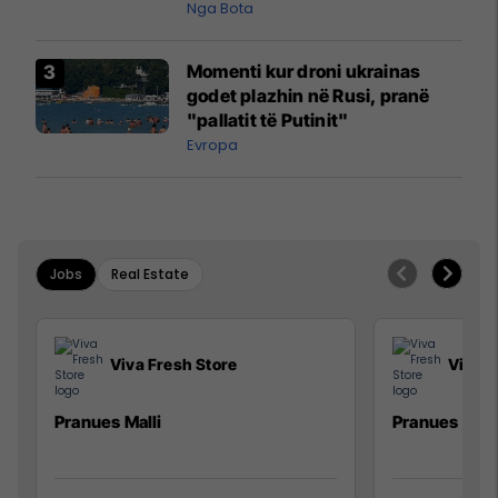
pazakontë
Nga Bota
Momenti kur droni ukrainas
godet plazhin në Rusi, pranë
"pallatit të Putinit"
Evropa
Jobs
Real Estate
Viva Fresh Store
Viva F
Pranues Malli
Pranues mall