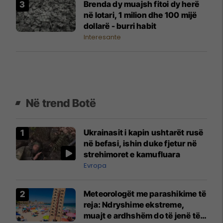
Brenda dy muajsh fitoi dy herë
në lotari, 1 milion dhe 100 mijë
dollarë - burri habit
Interesante
Në trend Botë
Ukrainasit i kapin ushtarët rusë
në befasi, ishin duke fjetur në
strehimoret e kamufluara
Evropa
Meteorologët me parashikime të
reja: Ndryshime ekstreme,
muajt e ardhshëm do të jenë të