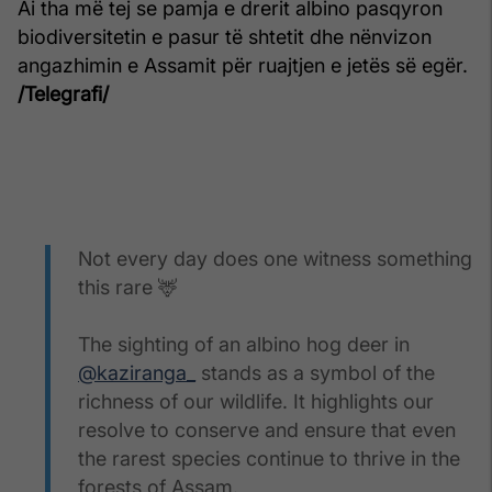
Ai tha më tej se pamja e drerit albino pasqyron
biodiversitetin e pasur të shtetit dhe nënvizon
angazhimin e Assamit për ruajtjen e jetës së egër.
/Telegrafi/
Not every day does one witness something
this rare 🦌
The sighting of an albino hog deer in
@kaziranga_
stands as a symbol of the
richness of our wildlife. It highlights our
resolve to conserve and ensure that even
the rarest species continue to thrive in the
forests of Assam.