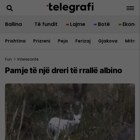
Ballina
Të fundit
Lajme
Botë
Ekono
Prishtina
Prizreni
Peja
Ferizaj
Gjakova
Mitrov
Fun
>
Interesante
Pamje të një dreri të rrallë albino