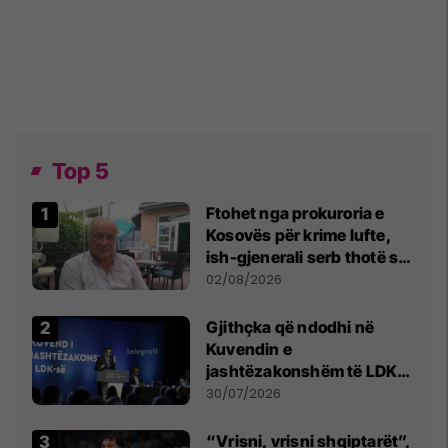
Top 5
Ftohet nga prokuroria e
Kosovës për krime lufte,
ish-gjenerali serb thotë se
dikush e tradhtoi në
02/08/2026
Beograd
Gjithçka që ndodhi në
Kuvendin e
jashtëzakonshëm të LDK-
së
30/07/2026
“Vrisni, vrisni shqiptarët”,