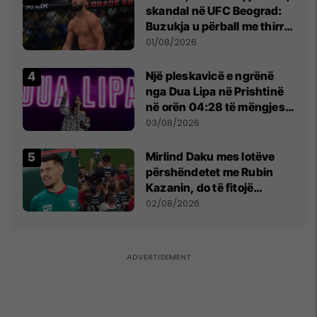
skandal në UFC Beograd:
Buzukja u përball me thirrje
anti-shqiptare nga
01/08/2026
tribunat
Një pleskavicë e ngrënë
nga Dua Lipa në Prishtinë
në orën 04:28 të mëngjesit
- dhe bota digjitale serbe
03/08/2026
shpall gjendjen e luftës
Mirlind Daku mes lotëve
përshëndetet me Rubin
Kazanin, do të fitojë
miliona te Spartak Moska
02/08/2026