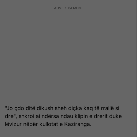
"Jo çdo ditë dikush sheh diçka kaq të rrallë si
dre", shkroi ai ndërsa ndau klipin e drerit duke
lëvizur nëpër kullotat e Kaziranga.