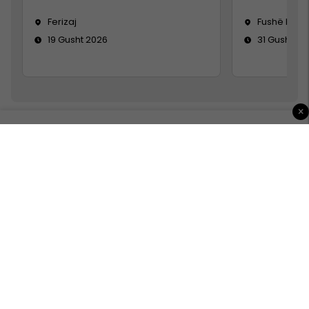
Ferizaj
Fushë Koso
19 Gusht 2026
31 Gusht 20
×