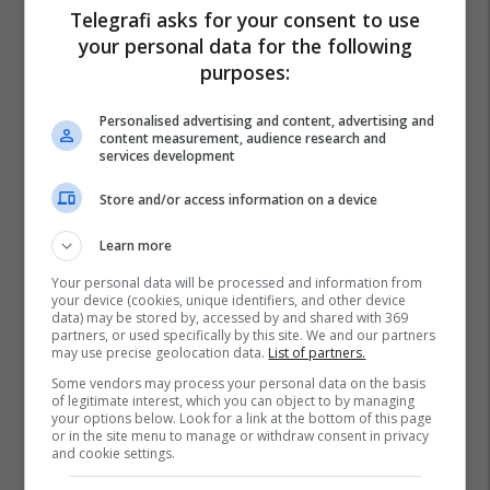
Telegrafi asks for your consent to use
your personal data for the following
purposes:
Personalised advertising and content, advertising and
content measurement, audience research and
services development
Store and/or access information on a device
Learn more
Your personal data will be processed and information from
your device (cookies, unique identifiers, and other device
data) may be stored by, accessed by and shared with 369
partners, or used specifically by this site. We and our partners
may use precise geolocation data.
List of partners.
Some vendors may process your personal data on the basis
of legitimate interest, which you can object to by managing
your options below. Look for a link at the bottom of this page
or in the site menu to manage or withdraw consent in privacy
Aeroplani
Missouri
Shba
Tornado
and cookie settings.