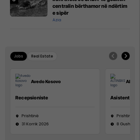
centralin bërthamor në ndërtim
e sipër
Azia
Jobs
Real Estate
Avedo Kosovo
ALTIN
Recepsioniste
Asistente e S
Prishtinë
Prishtinë
31 Korrik 2026
8 Gusht 20