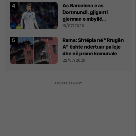
As Barcelona e as
Dortmundi, gjiganti
gjerman e mbyllë
marrëveshjen për Fisnik
19/07/2026
Asllanin
Rama: Shtëpia në "Rrugën
A" është ndërtuar pa leje
dhe në pronë komunale
22/07/2026