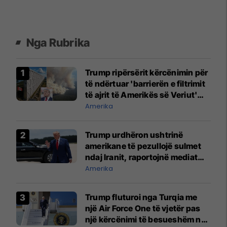
Nga Rubrika
Trump ripërsërit kërcënimin për
të ndërtuar 'barrierën e filtrimit
të ajrit të Amerikës së Veriut'
midis SHBA-së dhe Kanadasë
Amerika
Trump urdhëron ushtrinë
amerikane të pezullojë sulmet
ndaj Iranit, raportojnë mediat
amerikane
Amerika
Trump fluturoi nga Turqia me
një Air Force One të vjetër pas
një kërcënimi të besueshëm nga