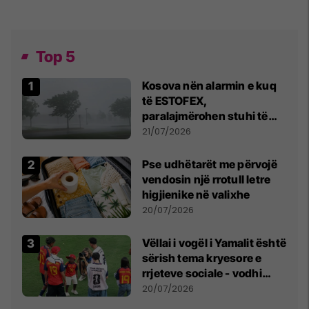
Top 5
Kosova nën alarmin e kuq
të ESTOFEX,
paralajmërohen stuhi të
fuqishme me breshër dhe
21/07/2026
erëra të forta
Pse udhëtarët me përvojë
vendosin një rrotull letre
higjienike në valixhe
20/07/2026
Vëllai i vogël i Yamalit është
sërish tema kryesore e
rrjeteve sociale - vodhi
vëmendjen pas finales së
20/07/2026
Kupës së Botës