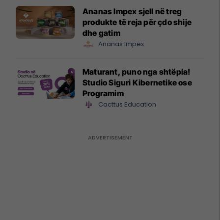
Ananas Impex sjell në treg
produkte të reja për çdo shije
dhe gatim
Ananas Impex
Maturant, puno nga shtëpia!
Studio Siguri Kibernetike ose
Programim
Cacttus Education