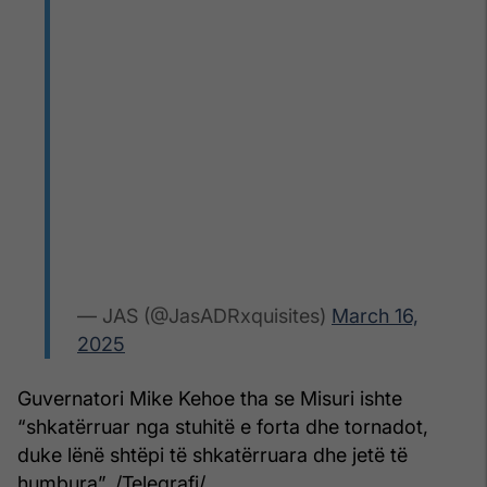
— JAS (@JasADRxquisites)
March 16,
2025
Guvernatori Mike Kehoe tha se Misuri ishte
“shkatërruar nga stuhitë e forta dhe tornadot,
duke lënë shtëpi të shkatërruara dhe jetë të
humbura”. /Telegrafi/