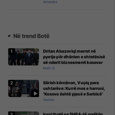
Irani dhe ‘proksit’ e tij
Amerika
Në trend Botë
Dritan Abazoviqi merret në
pyetje për dhënien e shtetësisë
së nderit biznesmenit kosovar
Mali i Zi
Sërish kërcënon, Vuçiq para
ushtarëve: Kurrë mos e harroni,
'Kosova është pjesë e Serbisë'
Serbia
Irani thotë se SHBA-të goditën