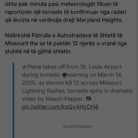
ishte pak minuta pasi meteorologët filluan të
raportonin një tornado të konfirmuar nga radari
që lëvizte në verilindje drejt Maryland Heights.
Ndërkohë Patrulla e Autostradave të Shtetit të
Missourit tha se të paktën 12 njerëz u vranë nga
stuhitë në të gjithë shtetin.
🛫Plane takes off from St. Louis Airport
during tornado 🌪️warning on March 14,
2025, as storms kill 12 across Missouri.
Lightning flashes, tornado spins in dramatic
video by Mason Pepper. 📷
pic.twitter.com/kqQx4HcOH4