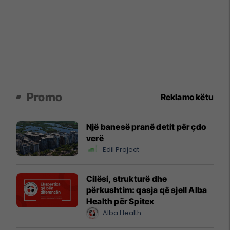
Promo
Reklamo këtu
Një banesë pranë detit për çdo
verë
Edil Project
Cilësi, strukturë dhe
përkushtim: qasja që sjell Alba
Health për Spitex
Alba Health