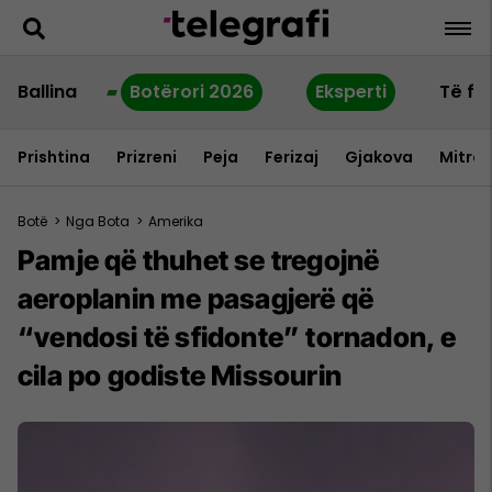
Ballina
Botërori 2026
Eksperti
Të fu
Prishtina
Prizreni
Peja
Ferizaj
Gjakova
Mitrov
Botë
>
Nga Bota
>
Amerika
Pamje që thuhet se tregojnë
aeroplanin me pasagjerë që
“vendosi të sfidonte” tornadon, e
cila po godiste Missourin