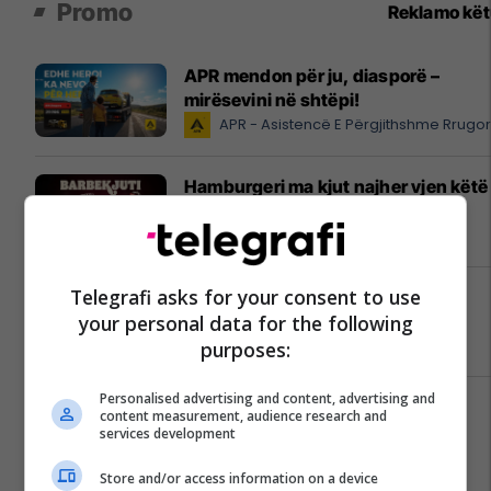
Promo
Reklamo kë
APR mendon për ju, diasporë –
mirësevini në shtëpi!
APR - Asistencë E Përgjithshme Rrugo
Hamburgeri ma kjut najher vjen këtë
verë në Burger King
Burger King
Telegrafi asks for your consent to use
Me ju në çdo kilometër - EXFIS
your personal data for the following
EXFIS
purposes:
Personalised advertising and content, advertising and
Këtë verë, zgjidh FAFA-n
content measurement, audience research and
Fafa Resort
services development
Store and/or access information on a device