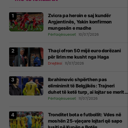
Zvicra pa heroin e saj kundër
Argjentinës, Yakin konfirmon
mungesën e madhe
Përfaqësueset
10/07/2026
Thaçi ofron 50 mijë euro dorëzani
për lirim me kusht nga Haga
Drejtësi
11/07/2026
Ibrahimovic shpërthen pas
eliminimit të Belgjikës: Trajneri
duhet të ketë turp, ai lojtar se meritoi
të luante
Përfaqësueset
11/07/2026
Tronditet bota e futbollit: Vdes në
moshën 25-vjeçare lojtari që sapo
luajti në Kupën e Botës