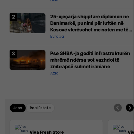
25-vjeçarja shqiptare diplomon në
Danimarkë, punimi për luftën në
Kosovë vlerësohet me notën më të
lartë
Evropa
Pse SHBA-ja goditi infrastrukturën
mbrëmë ndërsa sot vazhdoi të
zmbrapsë sulmet iraniane
Azia
Jobs
Real Estate
Viva Fresh Store
Vi