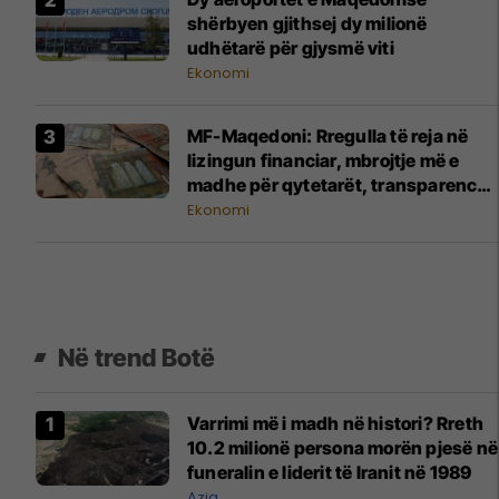
shërbyen gjithsej dy milionë
udhëtarë për gjysmë viti
Ekonomi
MF-Maqedoni: Rregulla të reja në
lizingun financiar, mbrojtje më e
madhe për qytetarët, transparencë
dhe mbikëqyrje më e mirë në
Ekonomi
përputhje me standardet evropiane
Në trend Botë
Varrimi më i madh në histori? Rreth
10.2 milionë persona morën pjesë në
funeralin e liderit të Iranit në 1989
Azia