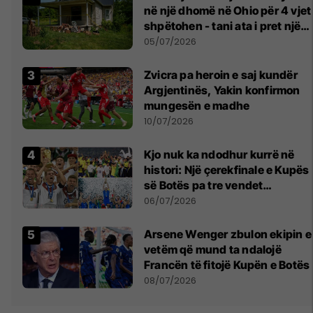
në një dhomë në Ohio për 4 vjet
shpëtohen - tani ata i pret një
sfidë e madhe
05/07/2026
Zvicra pa heroin e saj kundër
Argjentinës, Yakin konfirmon
mungesën e madhe
10/07/2026
Kjo nuk ka ndodhur kurrë në
histori: Një çerekfinale e Kupës
së Botës pa tre vendet
legjendare të futbollit
06/07/2026
Arsene Wenger zbulon ekipin e
vetëm që mund ta ndalojë
Francën të fitojë Kupën e Botës
08/07/2026