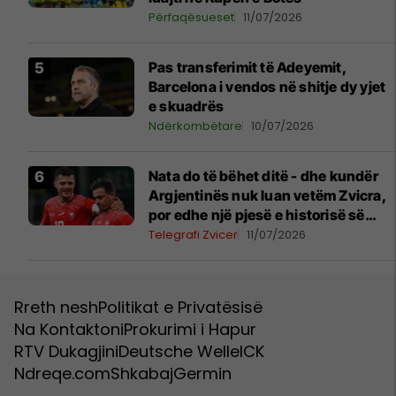
Përfaqësueset
11/07/2026
Pas transferimit të Adeyemit,
Barcelona i vendos në shitje dy yjet
e skuadrës
Ndërkombëtare
10/07/2026
Nata do të bëhet ditë - dhe kundër
Argjentinës nuk luan vetëm Zvicra,
por edhe një pjesë e historisë së
Kosovës
Telegrafi Zvicer
11/07/2026
Rreth nesh
Politikat e Privatësisë
Na Kontaktoni
Prokurimi i Hapur
RTV Dukagjini
Deutsche Welle
ICK
Ndreqe.com
Shkabaj
Germin