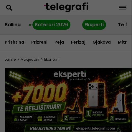
Ballina
Botërori 2026
Eksperti
Të fu
Prishtina
Prizreni
Peja
Ferizaj
Gjakova
Mitrov
Lajme
>
Maqedoni
>
Ekonomi