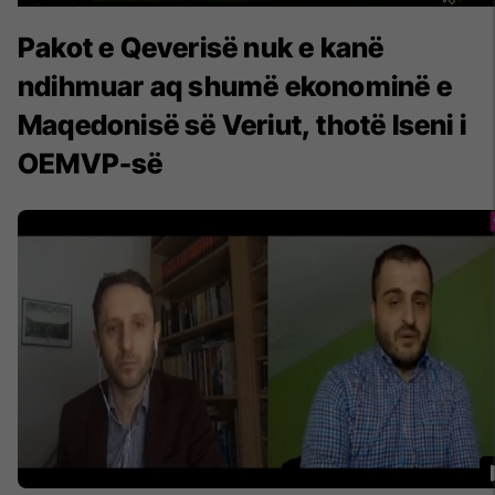
Pakot e Qeverisë nuk e kanë
ndihmuar aq shumë ekonominë e
Maqedonisë së Veriut, thotë Iseni i
OEMVP-së