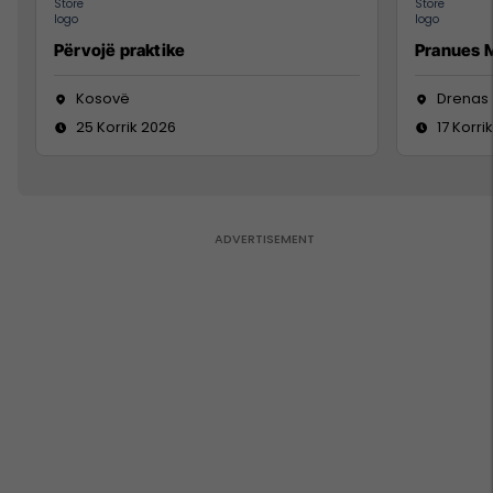
Përvojë praktike
Pranues M
Kosovë
Drenas
25 Korrik 2026
17 Korri