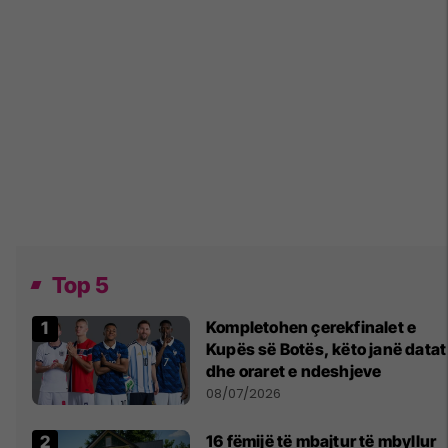
Top 5
Kompletohen çerekfinalet e
Kupës së Botës, këto janë datat
dhe oraret e ndeshjeve
08/07/2026
16 fëmijë të mbajtur të mbyllur