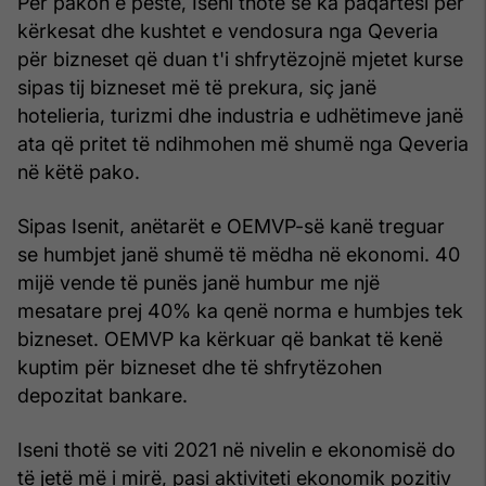
Për pakon e pestë, Iseni thotë se ka paqartësi për
kërkesat dhe kushtet e vendosura nga Qeveria
për bizneset që duan t'i shfrytëzojnë mjetet kurse
sipas tij bizneset më të prekura, siç janë
hotelieria, turizmi dhe industria e udhëtimeve janë
ata që pritet të ndihmohen më shumë nga Qeveria
në këtë pako.
Sipas Isenit, anëtarët e OEMVP-së kanë treguar
se humbjet janë shumë të mëdha në ekonomi. 40
mijë vende të punës janë humbur me një
mesatare prej 40% ka qenë norma e humbjes tek
bizneset. OEMVP ka kërkuar që bankat të kenë
kuptim për bizneset dhe të shfrytëzohen
depozitat bankare.
Iseni thotë se viti 2021 në nivelin e ekonomisë do
të jetë më i mirë, pasi aktiviteti ekonomik pozitiv