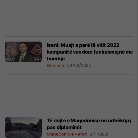
Iseni: Muajt e parë të vitit 2022
kompanitë vendore funksionojnë me
humbje
Ekonomi
24/03/2022
Të rinjtë e Maqedonisë në udhëkryq
pas diplomimit
Maqedonia e Veriut
21/11/2021