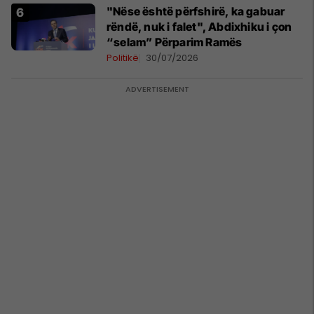
"Nëse është përfshirë, ka gabuar
rëndë, nuk i falet", Abdixhiku i çon
“selam” Përparim Ramës
Politikë
30/07/2026