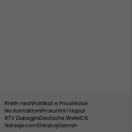
Rreth nesh
Politikat e Privatësisë
Na Kontaktoni
Prokurimi i Hapur
RTV Dukagjini
Deutsche Welle
ICK
Ndreqe.com
Shkabaj
Germin