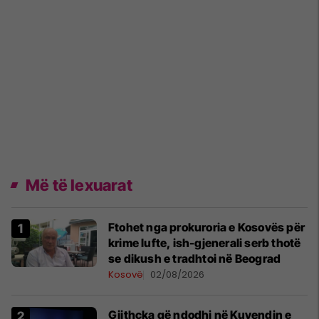
Më të lexuarat
Ftohet nga prokuroria e Kosovës për
krime lufte, ish-gjenerali serb thotë
se dikush e tradhtoi në Beograd
Kosovë
02/08/2026
Gjithçka që ndodhi në Kuvendin e