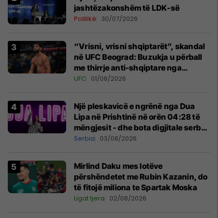
jashtëzakonshëm të LDK-së
Politikë
30/07/2026
“Vrisni, vrisni shqiptarët”, skandal
në UFC Beograd: Buzukja u përball
me thirrje anti-shqiptare nga
tribunat
UFC
01/08/2026
Një pleskavicë e ngrënë nga Dua
Lipa në Prishtinë në orën 04:28 të
mëngjesit - dhe bota digjitale serbe
shpall gjendjen e luftës
Serbia
03/08/2026
Mirlind Daku mes lotëve
përshëndetet me Rubin Kazanin, do
të fitojë miliona te Spartak Moska
Ligat tjera
02/08/2026