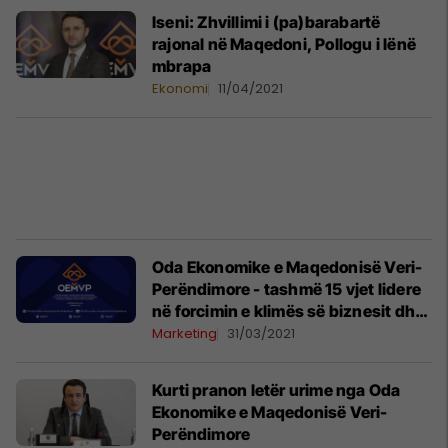
Iseni: Zhvillimi i (pa)barabartë
rajonal në Maqedoni, Pollogu i lënë
mbrapa
Ekonomi
11/04/2021
Oda Ekonomike e Maqedonisë Veri-
Perëndimore - tashmë 15 vjet lidere
në forcimin e klimës së biznesit dhe
mbrojtjen e interesave të biznesit
Marketing
31/03/2021
Kurti pranon letër urime nga Oda
Ekonomike e Maqedonisë Veri-
Perëndimore