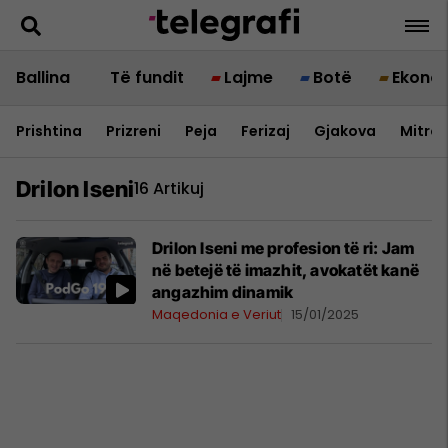
Ballina
Të fundit
Lajme
Botë
Ekono
Prishtina
Prizreni
Peja
Ferizaj
Gjakova
Mitrov
Drilon Iseni
16 Artikuj
Drilon Iseni me profesion të ri: Jam
në betejë të imazhit, avokatët kanë
angazhim dinamik
Maqedonia e Veriut
15/01/2025