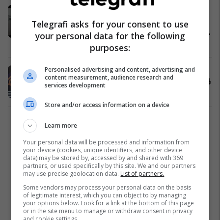
Pakot e Qeverisë nuk e kanë
ndihmuar aq shumë ekonominë e
Telegrafi asks for your consent to use
Maqedonisë së Veriut, thotë Iseni i
your personal data for the following
OEMVP-së
Ekonomi
18/02/2021
purposes:
Personalised advertising and content, advertising and
Antarësia, burim i relevancës së
content measurement, audience research and
opinioneve ekonomike të OEMVP-së
services development
Ekonomi
10/02/2021
Store and/or access information on a device
1
Learn more
Your personal data will be processed and information from
your device (cookies, unique identifiers, and other device
data) may be stored by, accessed by and shared with 369
partners, or used specifically by this site. We and our partners
may use precise geolocation data.
List of partners.
Some vendors may process your personal data on the basis
of legitimate interest, which you can object to by managing
your options below. Look for a link at the bottom of this page
or in the site menu to manage or withdraw consent in privacy
and cookie settings.