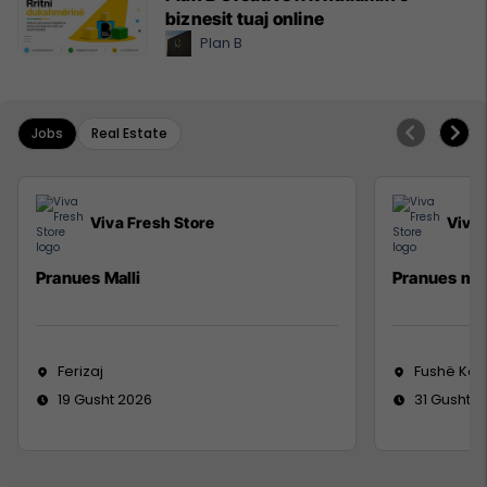
biznesit tuaj online
Plan B
Jobs
Real Estate
Viva Fresh Store
Viva 
Pranues Malli
Pranues mal
Ferizaj
Fushë Ko
19 Gusht 2026
31 Gusht 2