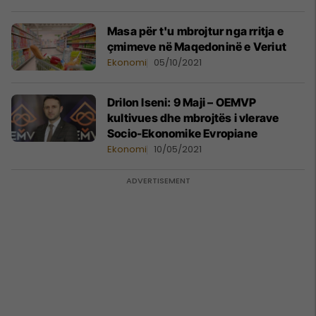
Masa për t'u mbrojtur nga rritja e
çmimeve në Maqedoninë e Veriut
Ekonomi
05/10/2021
Drilon Iseni: 9 Maji – OEMVP
kultivues dhe mbrojtës i vlerave
Socio-Ekonomike Evropiane
Ekonomi
10/05/2021