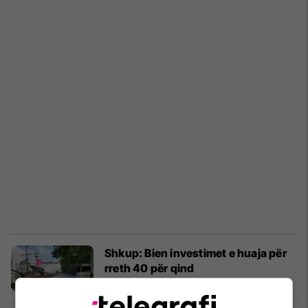
Shkup: Bien investimet e huaja për
rreth 40 për qind
Shkupi
16/03/2021