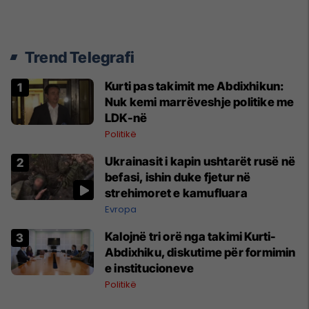
Trend Telegrafi
Kurti pas takimit me Abdixhikun:
Nuk kemi marrëveshje politike me
LDK-në
Politikë
Ukrainasit i kapin ushtarët rusë në
befasi, ishin duke fjetur në
strehimoret e kamufluara
Evropa
Kalojnë tri orë nga takimi Kurti-
Abdixhiku, diskutime për formimin
e institucioneve
Politikë