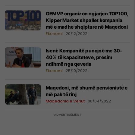
OEMVP organizon ngjarjen TOP100,
Kipper Market shpallet kompania
më e madhe shqiptare në Maqedoni
Ekonomi
20/12/2022
Iseni: Kompanitë punojnë me 30-
40% të kapaciteteve, presim
ndihmë nga qeveria
Ekonomi
25/10/2022
Maqedoni, më shumë pensionistë e
më pak të rinj
Maqedonia e Veriut
08/04/2022