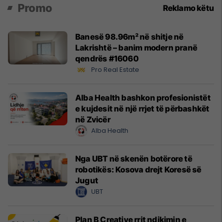
Promo
Reklamo këtu
Banesë 98.96m² në shitje në
Lakrishtë – banim modern pranë
qendrës #16060
Pro Real Estate
Alba Health bashkon profesionistët
e kujdesit në një rrjet të përbashkët
në Zvicër
Alba Health
Nga UBT në skenën botërore të
robotikës: Kosova drejt Koresë së
Jugut
UBT
Plan B Creative rrit ndikimin e