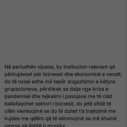
Në periudhën vijuese, ky institucion relevant që
përkujdeset për bizneset dhe ekonominë e vendit,
do të nxisë edhe më tepër angazhimin e këtyre
grupacioneve, përshkak se dalja nga kriza e
pandemisë dhe tejkalimi i pasojave me të cilat
ballafaqohet sektori i biznesit, do jetë sfidë të
cilën vlerësojmë se do të duhet t’a trajtojmë me
kujdes me qëllim që të eliminojmë sa më shumë
pasoja që është e mundur.