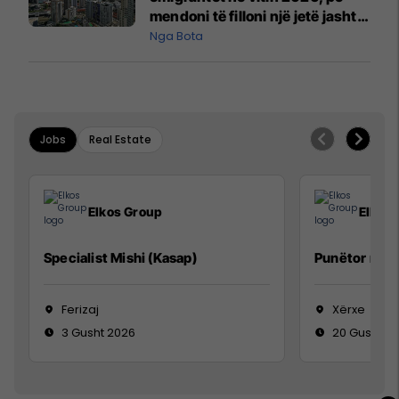
mendoni të filloni një jetë jashtë
vendit?
Nga Bota
Jobs
Real Estate
Elkos Group
Elkos
Specialist Mishi (Kasap)
Punëtor në 
Ferizaj
Xërxe
3 Gusht 2026
20 Gusht 2