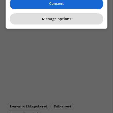
Consent
Manage options
Ekonomia E Maqedonisë
Drilon Iseni