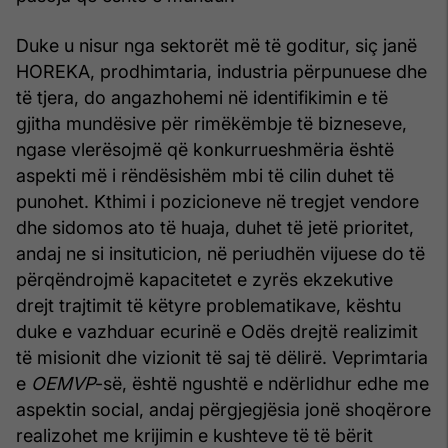
Duke u nisur nga sektorët më të goditur, siç janë
HOREKA, prodhimtaria, industria përpunuese dhe
të tjera, do angazhohemi në identifikimin e të
gjitha mundësive për rimëkëmbje të bizneseve,
ngase vlerësojmë që konkurrueshmëria është
aspekti më i rëndësishëm mbi të cilin duhet të
punohet. Kthimi i pozicioneve në tregjet vendore
dhe sidomos ato të huaja, duhet të jetë prioritet,
andaj ne si insituticion, në periudhën vijuese do të
përqëndrojmë kapacitetet e zyrës ekzekutive
drejt trajtimit të këtyre problematikave, kështu
duke e vazhduar ecurinë e Odës drejtë realizimit
të misionit dhe vizionit të saj të dëlirë. Veprimtaria
e
OEMVP
-së, është ngushtë e ndërlidhur edhe me
aspektin social, andaj përgjegjësia jonë shoqërore
realizohet me krijimin e kushteve të të bërit