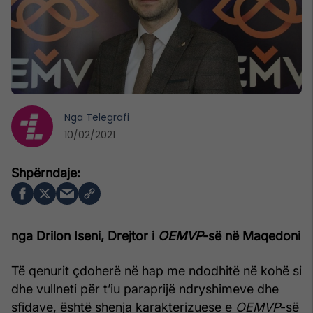
Nga
Telegrafi
10/02/2021
nga Drilon Iseni, Drejtor i
OEMVP
-së në Maqedoni
Të qenurit çdoherë në hap me ndodhitë në kohë si
dhe vullneti për t’iu paraprijë ndryshimeve dhe
sfidave, është shenja karakterizuese e
OEMVP
-së