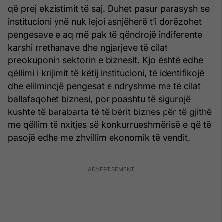
që prej ekzistimit të saj. Duhet pasur parasysh se
institucioni ynë nuk lejoi asnjëherë t’i dorëzohet
pengesave e aq më pak të qëndrojë indiferente
karshi rrethanave dhe ngjarjeve të cilat
preokuponin sektorin e biznesit. Kjo është edhe
qëllimi i krijimit të këtij institucioni, të identifikojë
dhe elilminojë pengesat e ndryshme me të cilat
ballafaqohet biznesi, por poashtu të sigurojë
kushte të barabarta të të bërit biznes për të gjithë
me qëllim të nxitjes së konkurrueshmërisë e që të
pasojë edhe me zhvillim ekonomik të vendit.