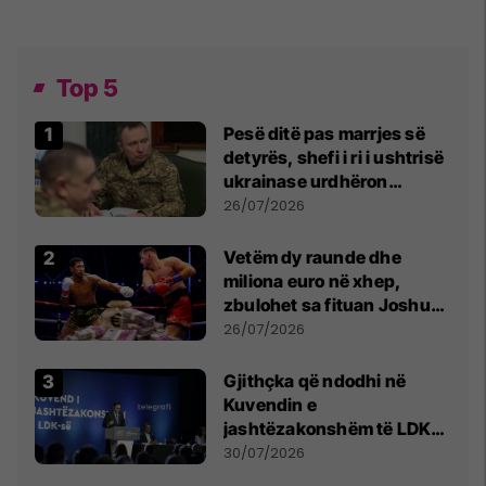
Top 5
Pesë ditë pas marrjes së
detyrës, shefi i ri i ushtrisë
ukrainase urdhëron
kontroll të madh
26/07/2026
Vetëm dy raunde dhe
miliona euro në xhep,
zbulohet sa fituan Joshua
e Prenga
26/07/2026
Gjithçka që ndodhi në
Kuvendin e
jashtëzakonshëm të LDK-
së
30/07/2026