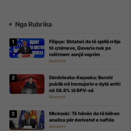
Nga Rubrika
Filipçe: Shtatori do të sjellë rritje
të çmimeve, Qeveria nuk po
ndërmerr asnjë veprim
Ekonomi
Dimitrieska-Koçoska: Borxhi
publik në tremujorin e dytë arriti
në 58.8% të BPV-së
Ekonomi
Mickoski: Të hënën do të bëhen
analiza për derivatet e naftës
Ekonomi