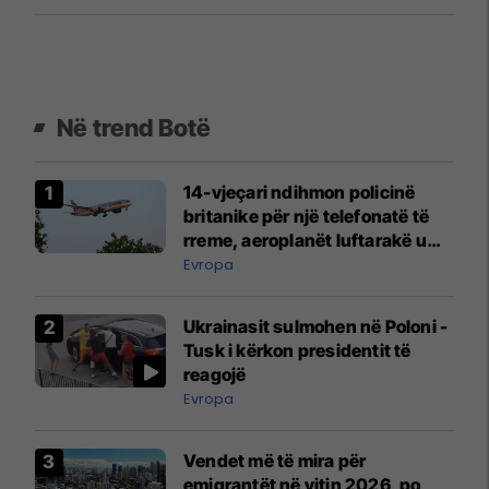
Në trend Botë
14-vjeçari ndihmon policinë
britanike për një telefonatë të
rreme, aeroplanët luftarakë u
ngritën në ajër për të
Evropa
interceptuar fluturaken e Qatar
Airways që po shkonte drejt
Ukrainasit sulmohen në Poloni -
Mançesterit
Tusk i kërkon presidentit të
reagojë
Evropa
Vendet më të mira për
emigrantët në vitin 2026, po