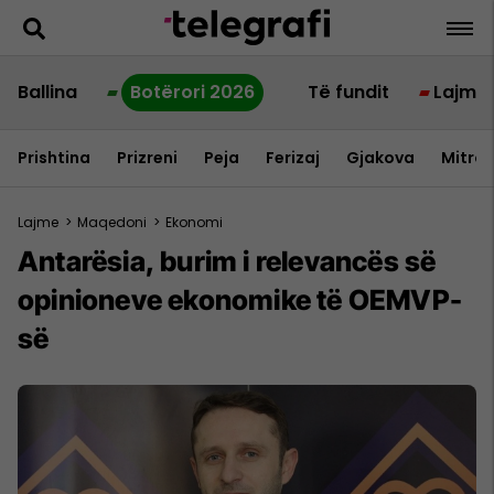
Ballina
Botërori 2026
Të fundit
Lajme
Prishtina
Prizreni
Peja
Ferizaj
Gjakova
Mitrov
Lajme
>
Maqedoni
>
Ekonomi
Antarësia, burim i relevancës së
opinioneve ekonomike të OEMVP-
së