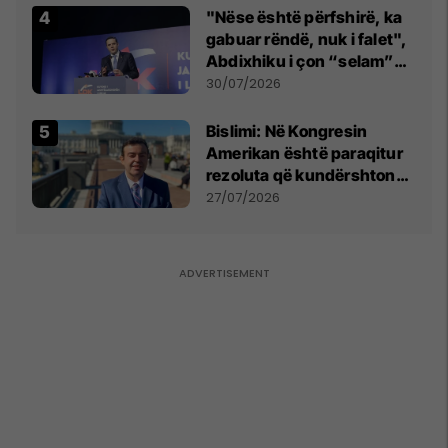
"Nëse është përfshirë, ka
gabuar rëndë, nuk i falet",
Abdixhiku i çon “selam”
Përparim Ramës
30/07/2026
Bislimi: Në Kongresin
Amerikan është paraqitur
rezoluta që kundërshton
mbajtjen e Asamblesë
27/07/2026
Parlamentare të OSBE-së
në Beograd