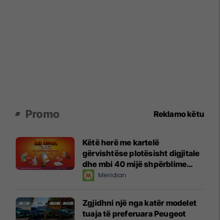
Promo
Reklamo këtu
Këtë herë me kartelë
gërvishtëse plotësisht digjitale
dhe mbi 40 mijë shpërblime
instant!
Meridian
Zgjidhni një nga katër modelet
tuaja të preferuara Peugeot