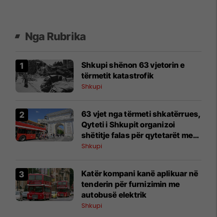
Nga Rubrika
Shkupi shënon 63 vjetorin e
tërmetit katastrofik
Shkupi
63 vjet nga tërmeti shkatërrues,
Qyteti i Shkupit organizoi
shëtitje falas për qytetarët me
autobus panoramik
Shkupi
Katër kompani kanë aplikuar në
tenderin për furnizimin me
autobusë elektrik
Shkupi