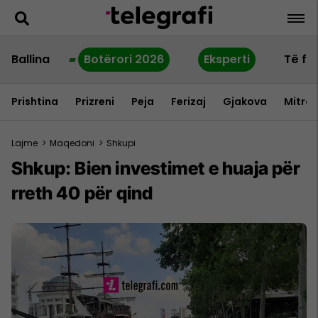
Ballina
Botërori 2026
Eksperti
Të fu
Prishtina
Prizreni
Peja
Ferizaj
Gjakova
Mitrov
Lajme
>
Maqedoni
>
Shkupi
Shkup: Bien investimet e huaja për
rreth 40 për qind