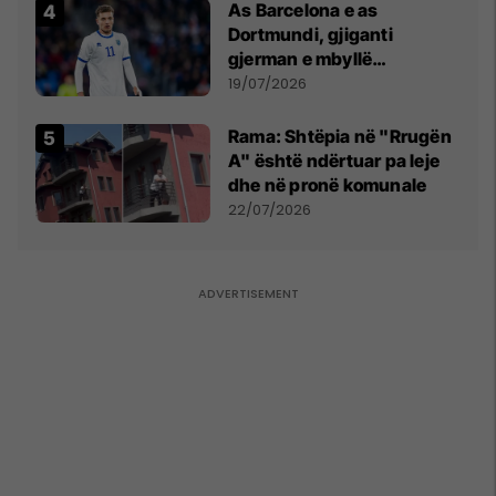
As Barcelona e as
Dortmundi, gjiganti
gjerman e mbyllë
marrëveshjen për Fisnik
19/07/2026
Asllanin
Rama: Shtëpia në "Rrugën
A" është ndërtuar pa leje
dhe në pronë komunale
22/07/2026