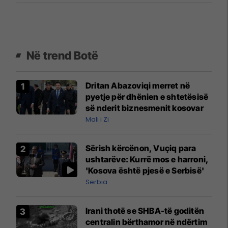
Në trend Botë
Dritan Abazoviqi merret në
pyetje për dhënien e shtetësisë
së nderit biznesmenit kosovar
Mali i Zi
Sërish kërcënon, Vuçiq para
ushtarëve: Kurrë mos e harroni,
'Kosova është pjesë e Serbisë'
Serbia
Irani thotë se SHBA-të goditën
centralin bërthamor në ndërtim