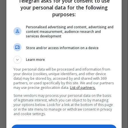
Telegrafi asks for your consent to use
your personal data for the following
purposes:
Personalised advertising and content, advertising and
content measurement, audience research and
services development
Store and/or access information on a device
Learn more
Your personal data will be processed and information from
your device (cookies, unique identifiers, and other device
data) may be stored by, accessed by and shared with 369
partners, or used specifically by this site. We and our partners
may use precise geolocation data.
List of partners.
Some vendors may process your personal data on the basis
of legitimate interest, which you can object to by managing
your options below. Look for a link at the bottom of this page
or in the site menu to manage or withdraw consent in privacy
and cookie settings.