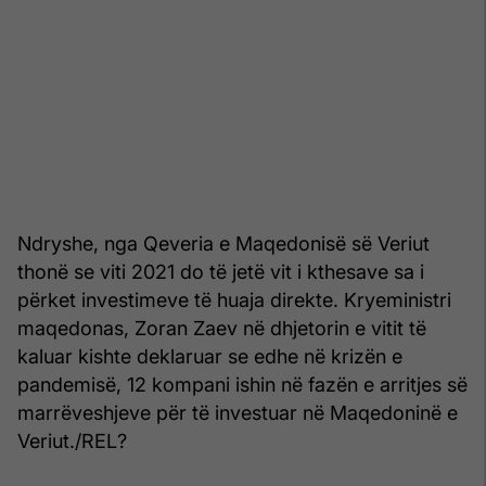
Ndryshe, nga Qeveria e Maqedonisë së Veriut
thonë se viti 2021 do të jetë vit i kthesave sa i
përket investimeve të huaja direkte. Kryeministri
maqedonas, Zoran Zaev në dhjetorin e vitit të
kaluar kishte deklaruar se edhe në krizën e
pandemisë, 12 kompani ishin në fazën e arritjes së
marrëveshjeve për të investuar në Maqedoninë e
Veriut./REL?