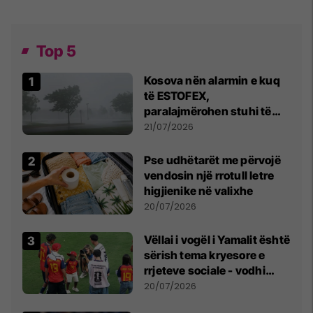
Top 5
Kosova nën alarmin e kuq
të ESTOFEX,
paralajmërohen stuhi të
fuqishme me breshër dhe
21/07/2026
erëra të forta
Pse udhëtarët me përvojë
vendosin një rrotull letre
higjienike në valixhe
20/07/2026
Vëllai i vogël i Yamalit është
sërish tema kryesore e
rrjeteve sociale - vodhi
vëmendjen pas finales së
20/07/2026
Kupës së Botës