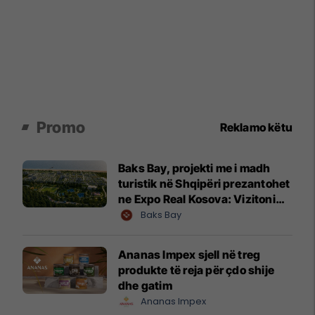
Promo
Reklamo këtu
Baks Bay, projekti me i madh
turistik në Shqipëri prezantohet
ne Expo Real Kosova: Vizitoni
shtandin dhe zbuloni
Baks Bay
mundësitë e investimit
Ananas Impex sjell në treg
produkte të reja për çdo shije
dhe gatim
Ananas Impex