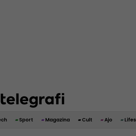
ech
Sport
Magazina
Cult
Ajo
Life