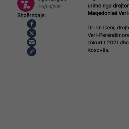
urime nga drejtor
26/03/2021
Maqedonisë Veri
Drilon Iseni, dr
Veri-Perëndimore,
shkurtit 2021 dhe
Kosovës.