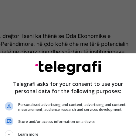
t, drejtori Iseni ka thënë se Oda Ekonomike e
Perëndimore, në çdo kohë dhe me tërë potencialin
të jetë në dispozicion dhe shërbim të institucioneve
 Kosovës.
oxha, kryetar i Odës Ekonomike të Maqedonisë
 duke i uruar kryeministrit Kurti suksese në
Telegrafi asks for your consent to use your
personal data for the following purposes:
it për zhvillimin e vendit, ka thënë se i ka gjithmonë
he përkrahjen e duhur të Odës Ekonomike të
Personalised advertising and content, advertising and content
-Perëndimore.
/Telegrafi/
measurement, audience research and services development
Store and/or access information on a device
Learn more