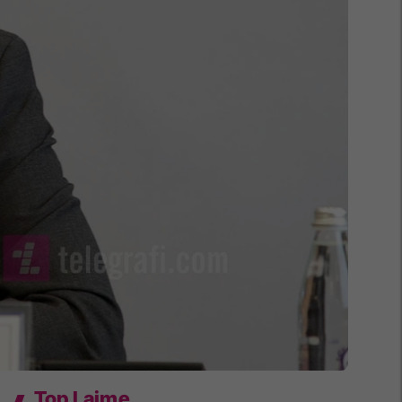
Top Lajme