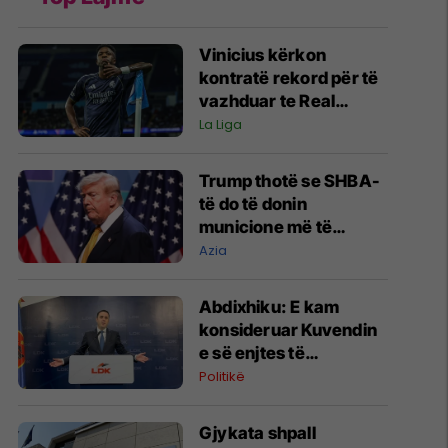
Vinicius kërkon
kontratë rekord për të
vazhduar te Real
Madridi - klubi mes dy
La Liga
rrugëve
Trump thotë se SHBA-
të do të donin
municione më të
përparuara, por kanë
Azia
mjaftueshëm për luftën
me Iranin
Abdixhiku: E kam
konsideruar Kuvendin
e së enjtes të
panevojshëm, të
Politikë
pakohë, të pavend
Gjykata shpall