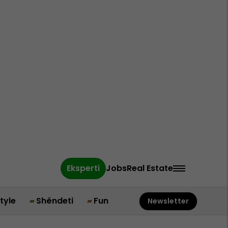
Eksperti
Jobs
Real Estate
style
Shëndeti
Fun
Newsletter