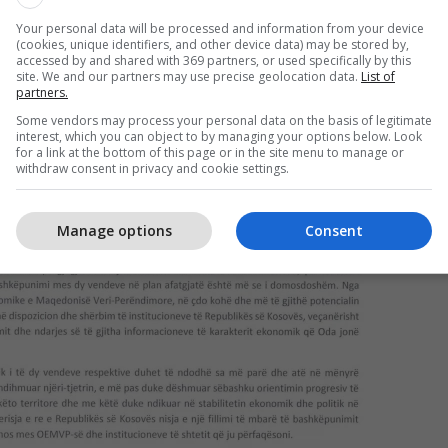
Your personal data will be processed and information from your device
(cookies, unique identifiers, and other device data) may be stored by,
accessed by and shared with 369 partners, or used specifically by this
site. We and our partners may use precise geolocation data.
List of
partners.
Some vendors may process your personal data on the basis of legitimate
interest, which you can object to by managing your options below. Look
for a link at the bottom of this page or in the site menu to manage or
withdraw consent in privacy and cookie settings.
Manage options
Consent