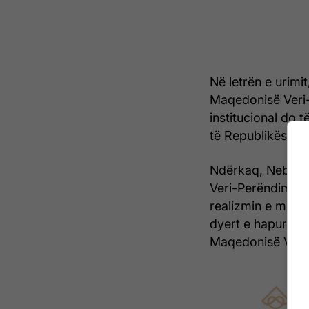
Në letrën e urimi
Maqedonisë Veri-
institucional do 
të Republikës së
Ndërkaq, Nebi H
Veri-Perëndimore,
realizmin e mision
dyert e hapura d
Maqedonisë Veri