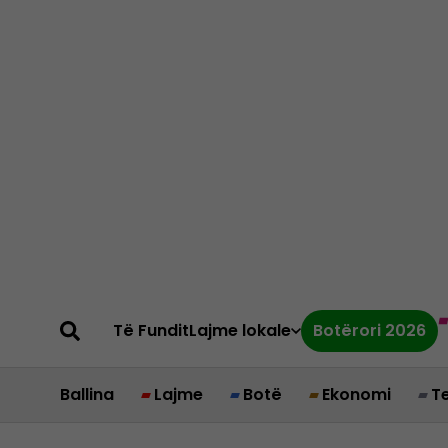
Të Fundit
Lajme lokale
Botërori 2026
Ballina
Lajme
Botë
Ekonomi
T