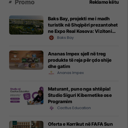
Promo
Reklamo këtu
Baks Bay, projekti me i madh
turistik në Shqipëri prezantohet
ne Expo Real Kosova: Vizitoni
shtandin dhe zbuloni
Baks Bay
mundësitë e investimit
Ananas Impex sjell në treg
produkte të reja për çdo shije
dhe gatim
Ananas Impex
Maturant, puno nga shtëpia!
Studio Siguri Kibernetike ose
Programim
Cacttus Education
Oferta e Korrikut në FAFA Sun