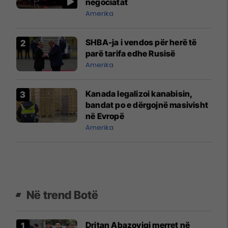
negociatat
Amerika
SHBA-ja i vendos për herë të
parë tarifa edhe Rusisë
Amerika
Kanada legalizoi kanabisin,
bandat po e dërgojnë masivisht
në Evropë
Amerika
Në trend Botë
Dritan Abazoviqi merret në