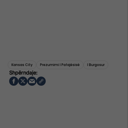
Kansas City
Prezumimi I Pafajësisë
I Burgosur