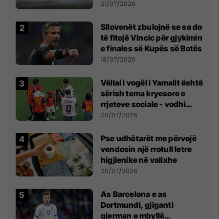
fuqishme me breshër dhe
21/07/2026
erëra të forta
Sllovenët zbulojnë se sa do
të fitojë Vincic për gjykimin
e finales së Kupës së Botës
18/07/2026
Vëllai i vogël i Yamalit është
sërish tema kryesore e
rrjeteve sociale - vodhi
vëmendjen pas finales së
20/07/2026
Kupës së Botës
Pse udhëtarët me përvojë
vendosin një rrotull letre
higjienike në valixhe
20/07/2026
As Barcelona e as
Dortmundi, gjiganti
gjerman e mbyllë