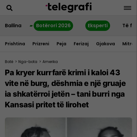
Ballina
Botërori 2026
Eksperti
Të fu
Prishtina
Prizreni
Peja
Ferizaj
Gjakova
Mitrov
Botë
>
Nga-bota
>
Amerika
Pa kryer kurrfarë krimi i kaloi 43
vite në burg, dëshmia e një gruaje
ia shkatërroi jetën – tani burri nga
Kansasi pritet të lirohet