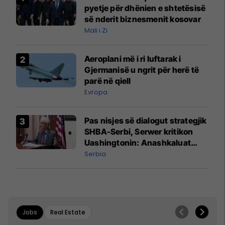
pyetje për dhënien e shtetësisë
së nderit biznesmenit kosovar
Mali i Zi
Aeroplani më i ri luftarak i
Gjermanisë u ngrit për herë të
parë në qiell
Evropa
Pas nisjes së dialogut strategjik
SHBA-Serbi, Serwer kritikon
Uashingtonin: Anashkaluat
Banjskën, sulmin ndaj KFOR-it
Serbia
dhe rrëmbimin e Policëve të
Kosovës
Jobs
Real Estate