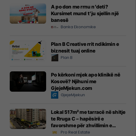
A po don me rrnu n’deti?
Kursimet mund t’ju sjellin një
banesë
Banka Ekonomike
Plan B Creative rrit ndikimin e
biznesit tuaj online
Plan B
Po kërkoni mjek apo klinikë në
Kosovë? Njihuni me
GjejeMjekun.com
GjejeMjekun
Lokal 517m² me tarracë në shitje
te Rruga C – hapësirë e
favorshme për zhvillimin e
biznesit #15796
Pro Real Estate