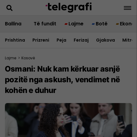
Ballina
Të fundit
Lajme
Botë
Ekono
Prishtina
Prizreni
Peja
Ferizaj
Gjakova
Mitrov
Lajme
>
Kosovë
Osmani: Nuk kam kërkuar asnjë
pozitë nga askush, vendimet në
kohën e duhur