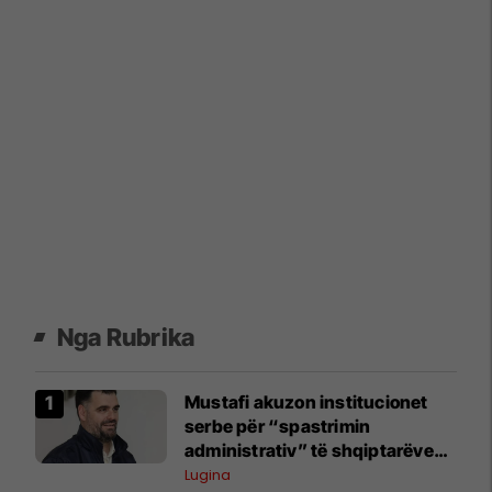
Nga Rubrika
Mustafi akuzon institucionet
serbe për “spastrimin
administrativ” të shqiptarëve
në Bujanoc
Lugina