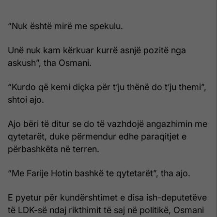
“Nuk është mirë me spekulu.
Unë nuk kam kërkuar kurrë asnjë pozitë nga
askush”, tha Osmani.
“Kurdo që kemi diçka për t’ju thënë do t’ju themi”,
shtoi ajo.
Ajo bëri të ditur se do të vazhdojë angazhimin me
qytetarët, duke përmendur edhe paraqitjet e
përbashkëta në terren.
“Me Farije Hotin bashkë te qytetarët”, tha ajo.
E pyetur për kundërshtimet e disa ish-deputetëve
të LDK-së ndaj rikthimit të saj në politikë, Osmani