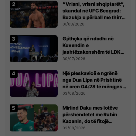
“Vrisni, vrisni shqiptarët”,
skandal në UFC Beograd:
Buzukja u përball me thirrje
anti-shqiptare nga
01/08/2026
tribunat
Gjithçka që ndodhi në
Kuvendin e
jashtëzakonshëm të LDK-
së
30/07/2026
Një pleskavicë e ngrënë
nga Dua Lipa në Prishtinë
në orën 04:28 të mëngjesit
- dhe bota digjitale serbe
03/08/2026
shpall gjendjen e luftës
Mirlind Daku mes lotëve
përshëndetet me Rubin
Kazanin, do të fitojë
miliona te Spartak Moska
02/08/2026