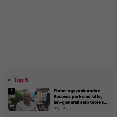
Top 5
Ftohet nga prokuroria e
Kosovës për krime lufte,
ish-gjenerali serb thotë se
dikush e tradhtoi në
02/08/2026
Beograd