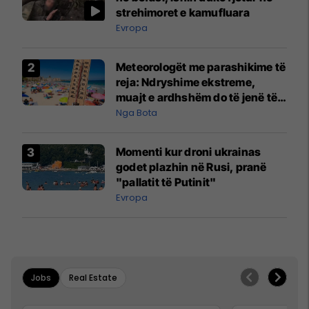
strehimoret e kamufluara
Evropa
Meteorologët me parashikime të
reja: Ndryshime ekstreme,
muajt e ardhshëm do të jenë të
pazakontë
Nga Bota
Momenti kur droni ukrainas
godet plazhin në Rusi, pranë
"pallatit të Putinit"
Evropa
Jobs
Real Estate