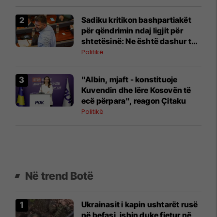
Sadiku kritikon bashpartiakët
për qëndrimin ndaj ligjit për
shtetësinë: Ne është dashur të
protestojmë, nuk e bëmë
Politikë
"Albin, mjaft - konstituoje
Kuvendin dhe lëre Kosovën të
ecë përpara", reagon Çitaku
Politikë
Në trend Botë
Ukrainasit i kapin ushtarët rusë
në befasi, ishin duke fjetur në