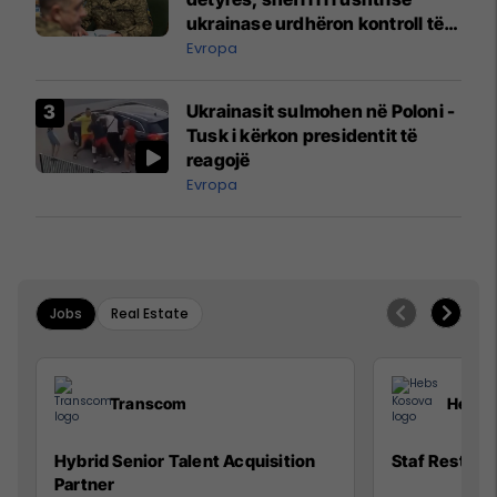
ukrainase urdhëron kontroll të
madh
Evropa
Ukrainasit sulmohen në Poloni -
Tusk i kërkon presidentit të
reagojë
Evropa
Jobs
Real Estate
Transcom
Hebs 
Hybrid Senior Talent Acquisition
Staf Restora
Partner