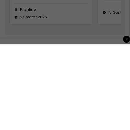
Prishtinë
15 Gusht 20
2 Shtator 2026
×