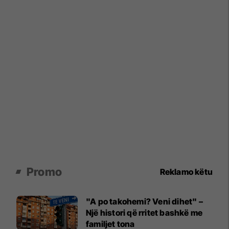
Promo
Reklamo këtu
"A po takohemi? Veni dihet" –
Një histori që rritet bashkë me
familjet tona