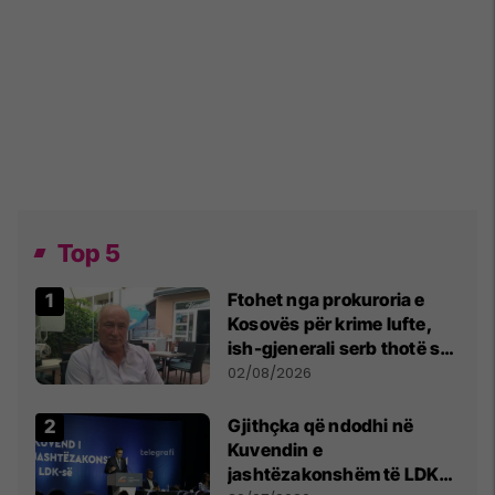
Top 5
Ftohet nga prokuroria e
Kosovës për krime lufte,
ish-gjenerali serb thotë se
dikush e tradhtoi në
02/08/2026
Beograd
Gjithçka që ndodhi në
Kuvendin e
jashtëzakonshëm të LDK-