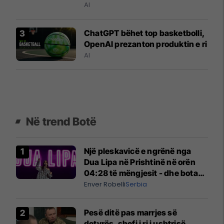
AI
ChatGPT bëhet top basketbolli,
OpenAI prezanton produktin e ri
AI
Në trend Botë
Një pleskavicë e ngrënë nga
Dua Lipa në Prishtinë në orën
04:28 të mëngjesit - dhe bota
digjitale serbe shpall gjendjen e
Enver Robelli
Serbia
luftës
Pesë ditë pas marrjes së
detyrës, shefi i ri i ushtrisë