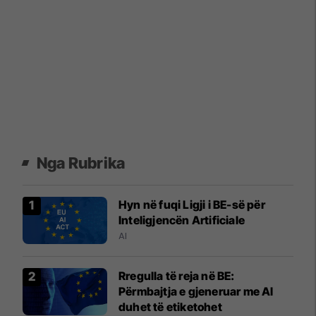
Nga Rubrika
Hyn në fuqi Ligji i BE-së për
Inteligjencën Artificiale
AI
Rregulla të reja në BE:
Përmbajtja e gjeneruar me AI
duhet të etiketohet