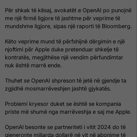
Për shkak të kësaj, avokatët e OpenAI po punojnë
me një firmë ligjore të jashtme për veprime të
mundshme ligjore, sipas një raporti të Bloomberg.
Këto veprime mund të përfshijnë dërgimin e një
njoftimi për Apple duke pretenduar shkelje të
kontratës, megjithëse një vendim përfundimtar
nuk është marrë ende.
Thuhet se OpenAI shpreson të jetë në gjendje ta
zgjidhë mosmarrëveshjen jashtë gjykatës.
Problemi kryesor duket se është se kompania
priste më shumë nga marrëveshja e saj me Apple.
OpenAl besonte se partneriteti i vitit 2024 do të
gjeneronte miliarda dollarë në vit në abonime të