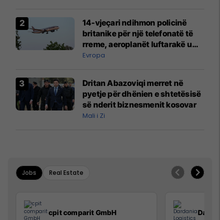
14-vjeçari ndihmon policinë
britanike për një telefonatë të
rreme, aeroplanët luftarakë u
ngritën në ajër për të
Evropa
interceptuar fluturaken e Qatar
Airways që po shkonte drejt
Dritan Abazoviqi merret në
Mançesterit
pyetje për dhënien e shtetësisë
së nderit biznesmenit kosovar
Mali i Zi
Jobs
Real Estate
cpit comparit GmbH
Dardan