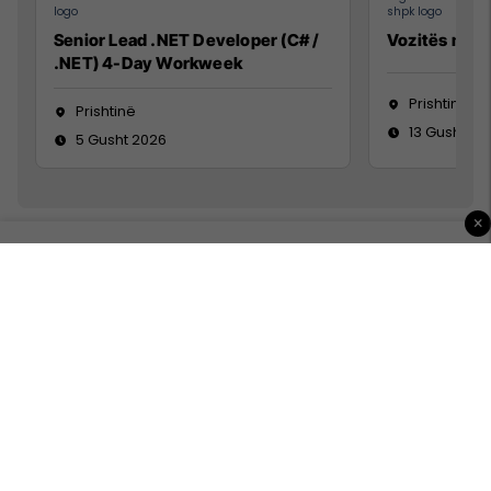
Senior Lead .NET Developer (C# /
Vozitës me K
.NET) 4-Day Workweek
Prishtinë
Prishtinë
13 Gusht 20
5 Gusht 2026
×