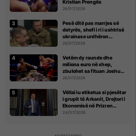
Kristian Prengës
26/07/2026
Pesë ditë pas marrjes së
detyrës, shefi i ri i ushtrisë
ukrainase urdhëron
kontroll të madh
26/07/2026
Vetëm dy raunde dhe
miliona euro në xhep,
zbulohet sa fituan Joshua
e Prenga
26/07/2026
Vëllai iu etiketua si pjesëtar
i grupit të Arkanit, Drejtori i
Ekonomisë në Prizren
mohon pretendimet
24/07/2026