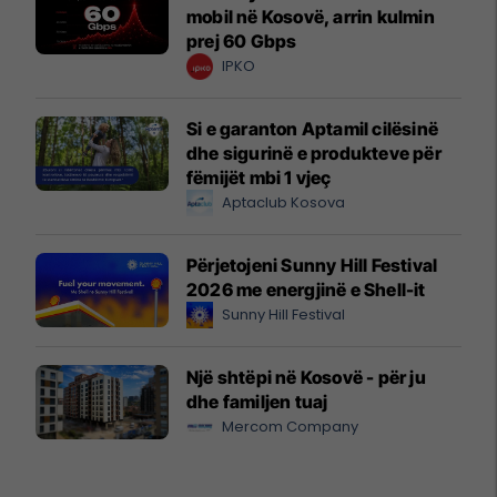
mobil në Kosovë, arrin kulmin
prej 60 Gbps
IPKO
Si e garanton Aptamil cilësinë
dhe sigurinë e produkteve për
fëmijët mbi 1 vjeç
Aptaclub Kosova
Përjetojeni Sunny Hill Festival
2026 me energjinë e Shell-it
Sunny Hill Festival
Një shtëpi në Kosovë - për ju
dhe familjen tuaj
Mercom Company