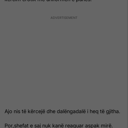
Ajo nis të kërcejë dhe dalëngadalë i heq të gjitha.
Por,shefat e saj nuk kanë reaguar aspak mirë.