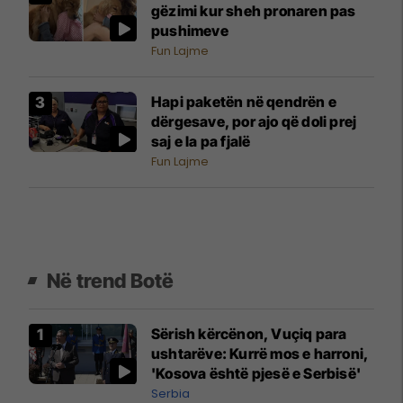
gëzimi kur sheh pronaren pas
pushimeve
Fun Lajme
Hapi paketën në qendrën e
dërgesave, por ajo që doli prej
saj e la pa fjalë
Fun Lajme
Në trend Botë
Sërish kërcënon, Vuçiq para
ushtarëve: Kurrë mos e harroni,
'Kosova është pjesë e Serbisë'
Serbia