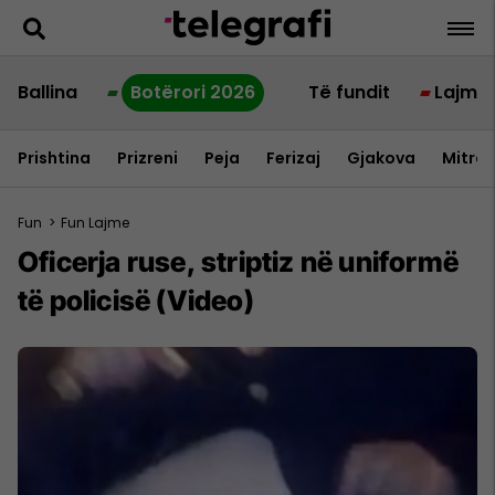
Ballina
Botërori 2026
Të fundit
Lajme
Prishtina
Prizreni
Peja
Ferizaj
Gjakova
Mitrov
Fun
>
Fun Lajme
Oficerja ruse, striptiz në uniformë
të policisë (Video)