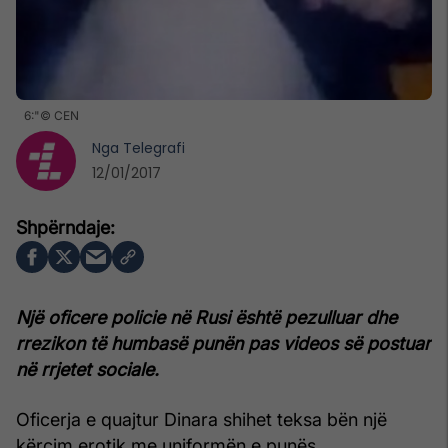
6:"© CEN
Nga
Telegrafi
12/01/2017
Një oficere policie në Rusi është pezulluar dhe
rrezikon të humbasë punën pas videos së postuar
në rrjetet sociale.
Oficerja e quajtur Dinara shihet teksa bën një
kërcim erotik me uniformën e punës.