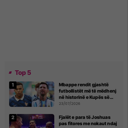
Top 5
Mbappe rendit gjashtë
futbollistët më të mëdhenj
në historinë e Kupës së
Botës, Messi mbetet i dyti
23/07/2026
Fjalët e para të Joshuas
pas fitores me nokaut ndaj