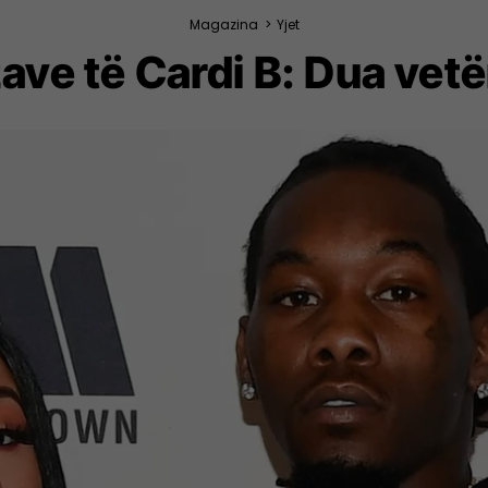
Magazina
>
Yjet
zave të Cardi B: Dua vet