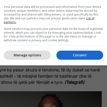
Your personal data will be processed and information from your device
 në korrik 2024, ka tre fëmijë: vajzat Kulture Kiari (7
(cookies, unique identifiers, and other device data) may be stored by,
accessed by and shared with 369 partners, or used specifically by this
m Belle (1 vjeçe) si dhe djalin Wave Set (4 vjeç).
site. We and our partners may use precise geolocation data.
List of
partners.
en pas akuzave të Cardi B në rrjetet sociale, ku ajo e
Some vendors may process your personal data on the basis of legitimate
interest, which you can object to by managing your options below. Look
shortin se e kishte lënë me faturat e fëmijëve për
for a link at the bottom of this page or in the site menu to manage or
withdraw consent in privacy and cookie settings.
t u martuan në vitin 2017, por ‘u larguan nga njëri-
Manage options
Consent
o të paraqiste kërkesën për divorc.
yre ka pasur akuza e tensione, të dy duket se kanë
bashkët - të mbajnë familjen të bashkuar dhe të
ardhme të qetë për fëmijët e tyre.
/Telegrafi/