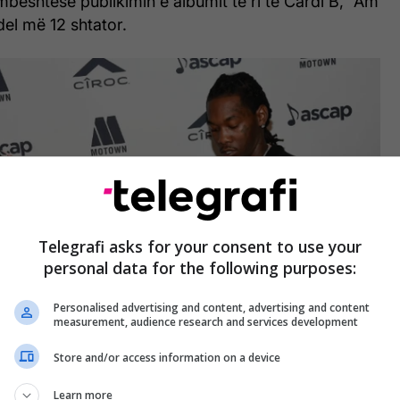
 mbështesë publikimin e albumit të ri të Cardi B, “Am
del më 12 shtator.
Telegrafi asks for your consent to use your
personal data for the following purposes:
Personalised advertising and content, advertising and content
measurement, audience research and services development
Store and/or access information on a device
Learn more