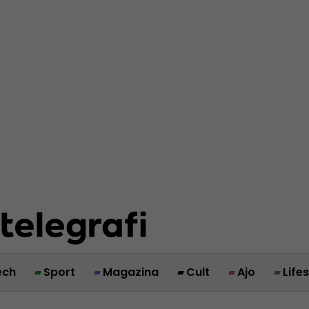
ech
Sport
Magazina
Cult
Ajo
Life