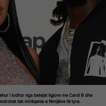
ehur i lodhur nga betejat ligjore me Cardi B dhe
ndrohet tek mirëqenia e fëmijëve të tyre.