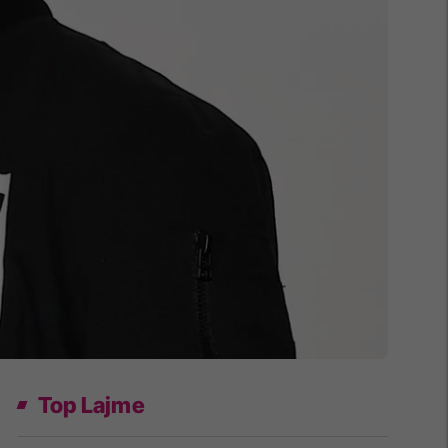
Top Lajme