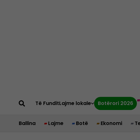
Të Fundit
Lajme lokale
Botërori 2026
Ballina
Lajme
Botë
Ekonomi
T