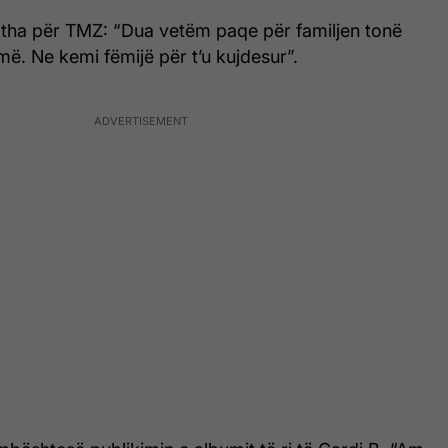
 tha për TMZ: “Dua vetëm paqe për familjen tonë
jmë. Ne kemi fëmijë për t’u kujdesur”.