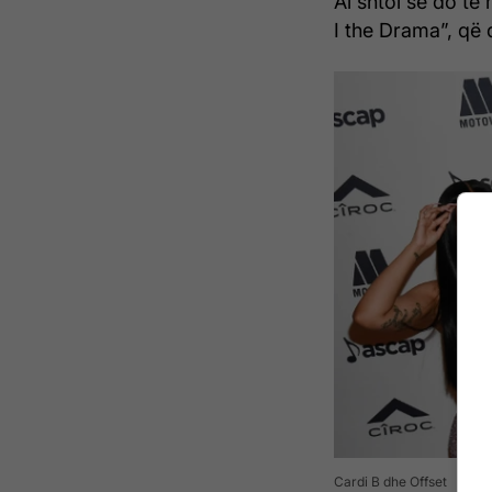
Ai shtoi se do të
I the Drama”, që 
Cardi B dhe Offset