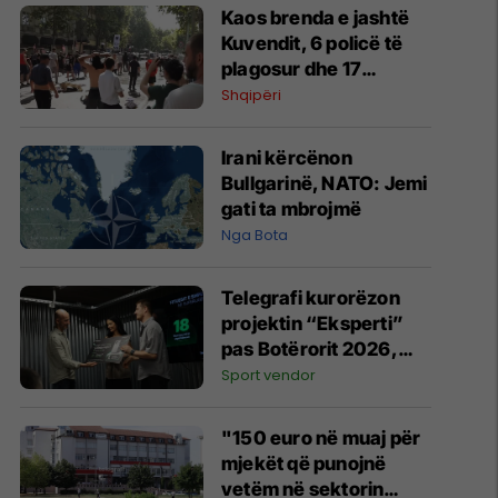
Kaos brenda e jashtë
Kuvendit, 6 policë të
plagosur dhe 17
protestues në spital
Shqipëri
Irani kërcënon
Bullgarinë, NATO: Jemi
gati ta mbrojmë
Nga Bota
Telegrafi kurorëzon
projektin “Eksperti”
pas Botërorit 2026,
ndan çmimet kryesore
Sport vendor
për fituesit
"150 euro në muaj për
mjekët që punojnë
vetëm në sektorin