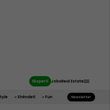
Eksperti
Jobs
Real Estate
style
Shëndeti
Fun
Newsletter