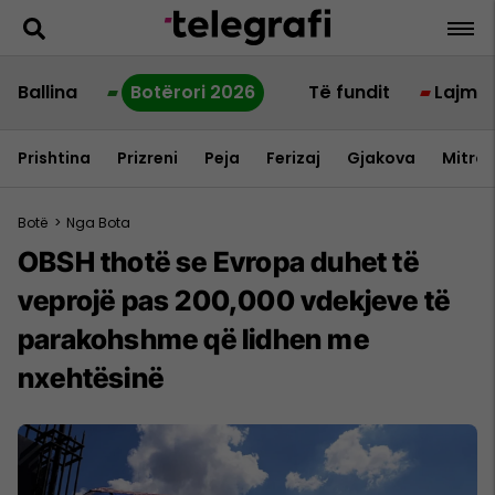
Ballina
Botërori 2026
Të fundit
Lajme
Prishtina
Prizreni
Peja
Ferizaj
Gjakova
Mitrov
Botë
>
Nga Bota
OBSH thotë se Evropa duhet të
veprojë pas 200,000 vdekjeve të
parakohshme që lidhen me
nxehtësinë