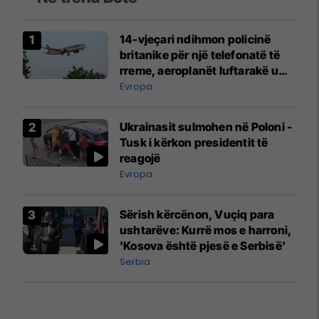
14-vjeçari ndihmon policinë
britanike për një telefonatë të
rreme, aeroplanët luftarakë u
ngritën në ajër për të
Evropa
interceptuar fluturaken e Qatar
Airways që po shkonte drejt
Ukrainasit sulmohen në Poloni -
Mançesterit
Tusk i kërkon presidentit të
reagojë
Evropa
Sërish kërcënon, Vuçiq para
ushtarëve: Kurrë mos e harroni,
'Kosova është pjesë e Serbisë'
Serbia