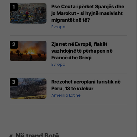
Pse Ceuta i përket Spanjës dhe
jo Marokut - si hyjnë masivisht
migrantët në të?
Evropa
Zjarret në Evropë, flakët
vazhdojnë të përhapen në
Francë dhe Greqi
Evropa
Rrëzohet aeroplani turistik në
Peru, 13 të vdekur
Amerika Latine
Në trend Botë