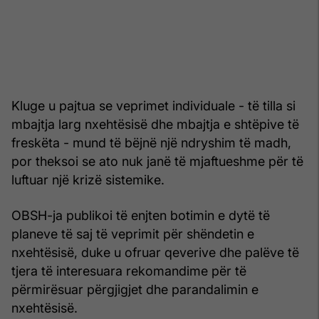
Kluge u pajtua se veprimet individuale - të tilla si
mbajtja larg nxehtësisë dhe mbajtja e shtëpive të
freskëta - mund të bëjnë një ndryshim të madh,
por theksoi se ato nuk janë të mjaftueshme për të
luftuar një krizë sistemike.
OBSH-ja publikoi të enjten botimin e dytë të
planeve të saj të veprimit për shëndetin e
nxehtësisë, duke u ofruar qeverive dhe palëve të
tjera të interesuara rekomandime për të
përmirësuar përgjigjet dhe parandalimin e
nxehtësisë.