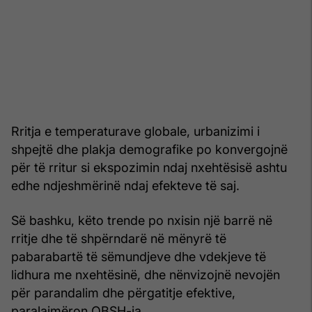
Rritja e temperaturave globale, urbanizimi i
shpejtë dhe plakja demografike po konvergojnë
për të rritur si ekspozimin ndaj nxehtësisë ashtu
edhe ndjeshmërinë ndaj efekteve të saj.
Së bashku, këto trende po nxisin një barrë në
rritje dhe të shpërndarë në mënyrë të
pabarabartë të sëmundjeve dhe vdekjeve të
lidhura me nxehtësinë, dhe nënvizojnë nevojën
për parandalim dhe përgatitje efektive,
paralajmëron OBSH-ja.