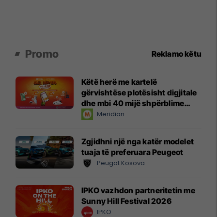
Promo
Reklamo këtu
Këtë herë me kartelë
gërvishtëse plotësisht digjitale
dhe mbi 40 mijë shpërblime
instant!
Meridian
Zgjidhni një nga katër modelet
tuaja të preferuara Peugeot
Peugot Kosova
IPKO vazhdon partneritetin me
Sunny Hill Festival 2026
IPKO