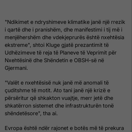
"Ndikimet e ndryshimeve klimatike janë një rrezik
i qartë dhe i pranishëm, dhe manifestimi i tij më i
menjëhershëm dhe vdekjeprurës është nxehtësia
ekstreme", shtoi Kluge gjatë prezantimit të
Udhëzimeve të reja të Planeve të Veprimit për
Nxehtësinë dhe Shëndetin e OBSH-së në
Gjermani.
"Valët e nxehtësisë nuk janë më anomali të
çuditshme të motit. Ato tani janë një krizë e
përsëritur që shkakton vuajtje, merr jetë dhe
shkatërron sistemet dhe infrastrukturën tonë
shëndetësore", tha ai.
Evropa është ndër rajonet e botës më të prekura