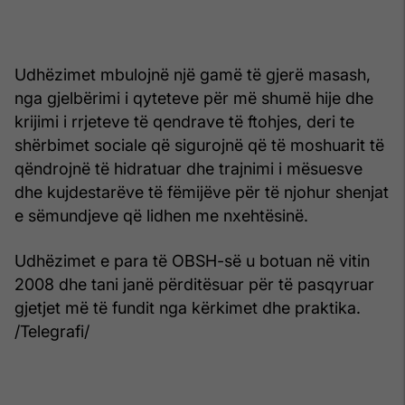
Udhëzimet mbulojnë një gamë të gjerë masash,
nga gjelbërimi i qyteteve për më shumë hije dhe
krijimi i rrjeteve të qendrave të ftohjes, deri te
shërbimet sociale që sigurojnë që të moshuarit të
qëndrojnë të hidratuar dhe trajnimi i mësuesve
dhe kujdestarëve të fëmijëve për të njohur shenjat
e sëmundjeve që lidhen me nxehtësinë.
Udhëzimet e para të OBSH-së u botuan në vitin
2008 dhe tani janë përditësuar për të pasqyruar
gjetjet më të fundit nga kërkimet dhe praktika.
/Telegrafi/