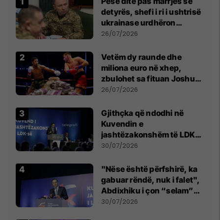
Pesë ditë pas marrjes së
detyrës, shefi i ri i ushtrisë
ukrainase urdhëron
kontroll të madh
26/07/2026
Vetëm dy raunde dhe
miliona euro në xhep,
zbulohet sa fituan Joshua
e Prenga
26/07/2026
Gjithçka që ndodhi në
Kuvendin e
jashtëzakonshëm të LDK-
së
30/07/2026
"Nëse është përfshirë, ka
gabuar rëndë, nuk i falet",
Abdixhiku i çon “selam”
Përparim Ramës
30/07/2026