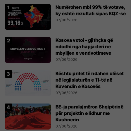
Numërohen mbi 99% të votave,
ky është rezultati sipas KQZ-së
07/06/2026
Kosova votoi - gjithçka që
ndodhi nga hapja deri në
mbylljen e vendvotimeve
07/06/2026
Kështu pritet të ndahen ulëset
në legjislaturën e 11-të në
Kuvendin e Kosovës
07/06/2026
BE-ja paralajmëron Shqipërinë
për projektin e lidhur me
Kushnerin
07/06/2026