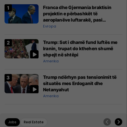
Franca dhe Gjermania braktisin
projektin e përbashkët të
aeroplanëve luftarakë, pasi
kompanitë nuk arrijnë marrëveshje
Evropa
Trump: Sot i dhamë fund luftës me
Iranin, trupat do kthehen shumë
shpejt në shtëpi
Amerika
Trump ndërhyn pas tensionimit të
situatës mes Erdoganit dhe
Netanyahut
Amerika
Jobs
Real Estate