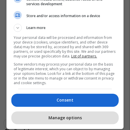
services development
Store and/or access information on a device
Learn more
Your personal data will be processed and information from
your device (cookies, unique identifiers, and other device
data) may be stored by, accessed by and shared with 369
partners, or used specifically by this site. We and our partners
may use precise geolocation data.
List of partners.
Some vendors may process your personal data on the basis
of legitimate interest, which you can object to by managing
your options below. Look for a link at the bottom of this page
or in the site menu to manage or withdraw consent in privacy
and cookie settings.
Consent
Manage options
Obsh
Rritje Ditore
Coronavirus