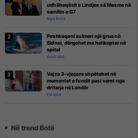
udhëheqësit e Lindjes së Mesme në
samitin e G7
Nga Bota
Peshkaqeni sulmon një grua në
Sidnei, dërgohet me helikopter në
spital
Australia
Vajza 3-vjeçare shpëtohet në
momentet e fundit pasi varet nga
dritarja në Londër
Evropa
Në trend Botë