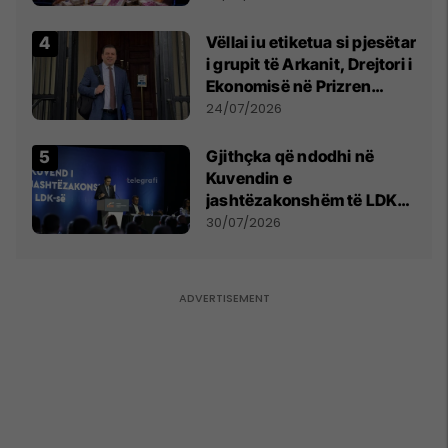
Vëllai iu etiketua si pjesëtar
i grupit të Arkanit, Drejtori i
Ekonomisë në Prizren
mohon pretendimet
24/07/2026
Gjithçka që ndodhi në
Kuvendin e
jashtëzakonshëm të LDK-
së
30/07/2026