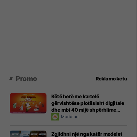
Promo
Reklamo këtu
Këtë herë me kartelë
gërvishtëse plotësisht digjitale
dhe mbi 40 mijë shpërblime
instant!
Meridian
Zgjidhni një nga katër modelet