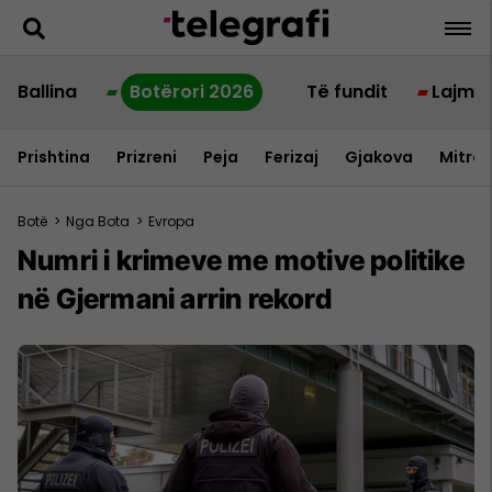
Ballina
Botërori 2026
Të fundit
Lajme
Prishtina
Prizreni
Peja
Ferizaj
Gjakova
Mitrov
Botë
>
Nga Bota
>
Evropa
Numri i krimeve me motive politike
në Gjermani arrin rekord