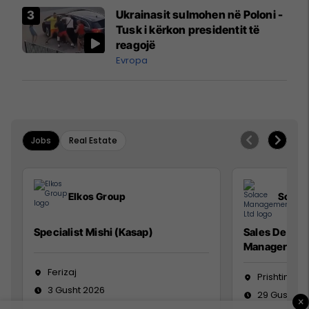
Airways që po shkonte drejt
Ukrainasit sulmohen në Poloni -
Mançesterit
Tusk i kërkon presidentit të
reagojë
Evropa
Jobs
Real Estate
Elkos Group
Solac
Specialist Mishi (Kasap)
Sales Devel
Manager
Ferizaj
Prishtinë
3 Gusht 2026
29 Gusht 2
×