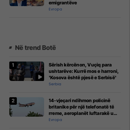
emigrantëve
Evropa
Në trend Botë
Sërish kërcënon, Vuçiq para
ushtarëve: Kurrë mos e harroni,
'Kosova është pjesë e Serbisë'
Serbia
14-vjeçari ndihmon policinë
britanike për një telefonatë të
rreme, aeroplanët luftarakë u
ngritën në ajër për të
Evropa
interceptuar fluturaken e Qatar