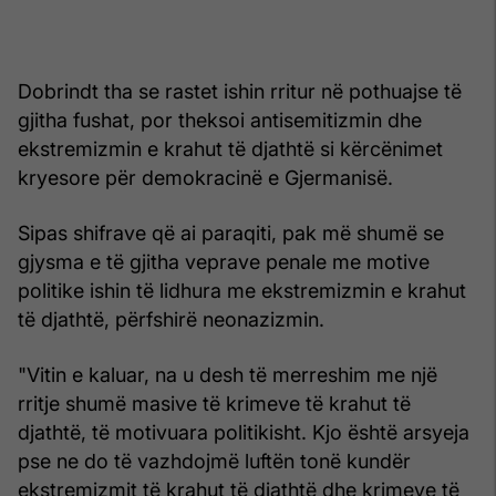
Dobrindt tha se rastet ishin rritur në pothuajse të
gjitha fushat, por theksoi antisemitizmin dhe
ekstremizmin e krahut të djathtë si kërcënimet
kryesore për demokracinë e Gjermanisë.
Sipas shifrave që ai paraqiti, pak më shumë se
gjysma e të gjitha veprave penale me motive
politike ishin të lidhura me ekstremizmin e krahut
të djathtë, përfshirë neonazizmin.
"Vitin e kaluar, na u desh të merreshim me një
rritje shumë masive të krimeve të krahut të
djathtë, të motivuara politikisht. Kjo është arsyeja
pse ne do të vazhdojmë luftën tonë kundër
ekstremizmit të krahut të djathtë dhe krimeve të