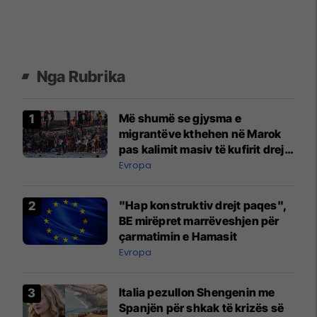
Nga Rubrika
Më shumë se gjysma e
migrantëve kthehen në Marok
pas kalimit masiv të kufirit drejt
Ceutës
Evropa
"Hap konstruktiv drejt paqes",
BE mirëpret marrëveshjen për
çarmatimin e Hamasit
Evropa
Italia pezullon Shengenin me
Spanjën për shkak të krizës së