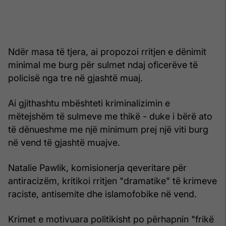
Ndër masa të tjera, ai propozoi rritjen e dënimit
minimal me burg për sulmet ndaj oficerëve të
policisë nga tre në gjashtë muaj.
Ai gjithashtu mbështeti kriminalizimin e
mëtejshëm të sulmeve me thikë - duke i bërë ato
të dënueshme me një minimum prej një viti burg
në vend të gjashtë muajve.
Natalie Pawlik, komisionerja qeveritare për
antiracizëm, kritikoi rritjen "dramatike" të krimeve
raciste, antisemite dhe islamofobike në vend.
Krimet e motivuara politikisht po përhapnin "frikë