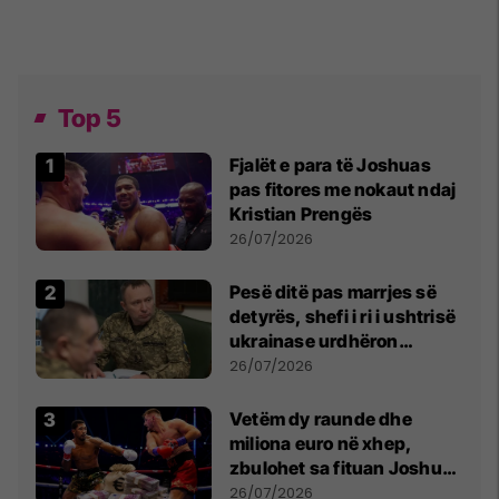
Top 5
Fjalët e para të Joshuas
pas fitores me nokaut ndaj
Kristian Prengës
26/07/2026
Pesë ditë pas marrjes së
detyrës, shefi i ri i ushtrisë
ukrainase urdhëron
kontroll të madh
26/07/2026
Vetëm dy raunde dhe
miliona euro në xhep,
zbulohet sa fituan Joshua
e Prenga
26/07/2026