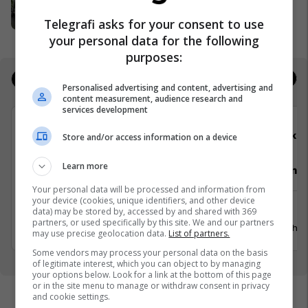
Mega Sport Shop
Mega Sport
Telegrafi asks for your consent to use
your personal data for the following
purposes:
Jobs
Real Estate
Personalised advertising and content, advertising and
content measurement, audience research and
services development
Telegrafi
Elko
Store and/or access information on a device
Learn more
Video Editor (3 pozita)
Punëtor në
Your personal data will be processed and information from
your device (cookies, unique identifiers, and other device
Prishtinë
Xërxe
data) may be stored by, accessed by and shared with 369
partners, or used specifically by this site. We and our partners
20 Korrik 2026
20 Gusht 
may use precise geolocation data.
List of partners.
Some vendors may process your personal data on the basis
of legitimate interest, which you can object to by managing
your options below. Look for a link at the bottom of this page
or in the site menu to manage or withdraw consent in privacy
and cookie settings.