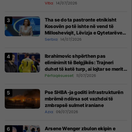
Vitia
14/07/2026
Tha se do ta pastronte etnikisht
Kosovën po të ishte në vend të
Millosheviqit, Lëvizja e Qytetarëve
të Lirë në Serbi kërkon shkarkimin e
Serbia
14/07/2026
menjëhershëm të Snezhana
Paunoviq
Ibrahimovic shpërthen pas
eliminimit të Belgjikës: Trajneri
duhet të ketë turp, ai lojtar se meritoi
të luante
Përfaqësueset
11/07/2026
Pse SHBA-ja goditi infrastrukturën
mbrëmë ndërsa sot vazhdoi të
zmbrapsë sulmet iraniane
Azia
09/07/2026
Arsene Wenger zbulon ekipin e