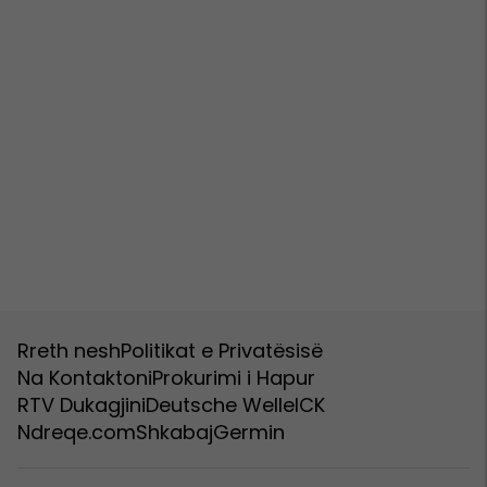
Rreth nesh
Politikat e Privatësisë
Na Kontaktoni
Prokurimi i Hapur
RTV Dukagjini
Deutsche Welle
ICK
Ndreqe.com
Shkabaj
Germin