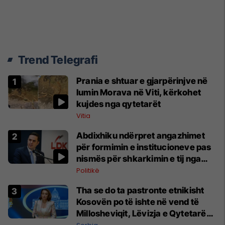
Trend Telegrafi
Prania e shtuar e gjarpërinjve në
lumin Morava në Viti, kërkohet
kujdes nga qytetarët
Vitia
Abdixhiku ndërpret angazhimet
për formimin e institucioneve pas
nismës për shkarkimin e tij nga
LDK-ja
Politikë
Tha se do ta pastronte etnikisht
Kosovën po të ishte në vend të
Millosheviqit, Lëvizja e Qytetarëve