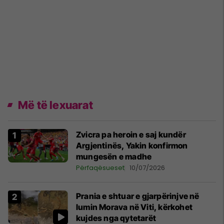
Më të lexuarat
Zvicra pa heroin e saj kundër
Argjentinës, Yakin konfirmon
mungesën e madhe
Përfaqësueset
10/07/2026
Prania e shtuar e gjarpërinjve në
lumin Morava në Viti, kërkohet
kujdes nga qytetarët