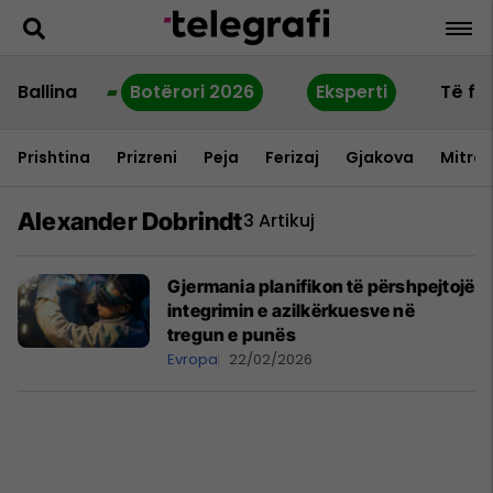
Ballina
Botërori 2026
Eksperti
Të fu
Prishtina
Prizreni
Peja
Ferizaj
Gjakova
Mitrov
Alexander Dobrindt
3 Artikuj
Gjermania planifikon të përshpejtojë
integrimin e azilkërkuesve në
tregun e punës
Evropa
22/02/2026