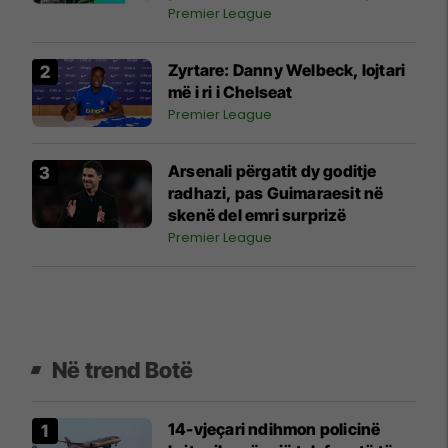
Ligën Premier
Premier League
Zyrtare: Danny Welbeck, lojtari
më i ri i Chelseat
Premier League
Arsenali përgatit dy goditje
radhazi, pas Guimaraesit në
skenë del emri surprizë
Premier League
Në trend Botë
14-vjeçari ndihmon policinë