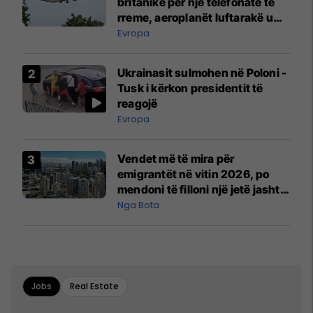
britanike për një telefonatë të
rreme, aeroplanët luftarakë u
ngritën në ajër për të
Evropa
interceptuar fluturaken e Qatar
Airways që po shkonte drejt
Ukrainasit sulmohen në Poloni -
Mançesterit
Tusk i kërkon presidentit të
reagojë
Evropa
Vendet më të mira për
emigrantët në vitin 2026, po
mendoni të filloni një jetë jashtë
vendit?
Nga Bota
Jobs
Real Estate