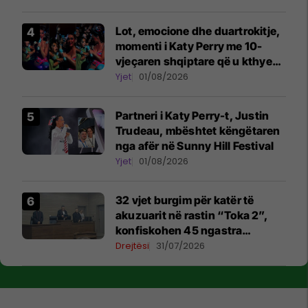
Lot, emocione dhe duartrokitje,
momenti i Katy Perry me 10-
vjeçaren shqiptare që u kthye
në simbolin e natës në Sunny
Yjet
01/08/2026
Hill
Partneri i Katy Perry-t, Justin
Trudeau, mbështet këngëtaren
nga afër në Sunny Hill Festival
Yjet
01/08/2026
32 vjet burgim për katër të
akuzuarit në rastin “Toka 2”,
konfiskohen 45 ngastra
kadastrale
Drejtësi
31/07/2026