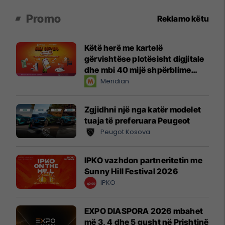
Promo
Reklamo këtu
Këtë herë me kartelë
gërvishtëse plotësisht digjitale
dhe mbi 40 mijë shpërblime
instant!
Meridian
Zgjidhni një nga katër modelet
tuaja të preferuara Peugeot
Peugot Kosova
IPKO vazhdon partneritetin me
Sunny Hill Festival 2026
IPKO
EXPO DIASPORA 2026 mbahet
më 3, 4 dhe 5 gusht në Prishtinë