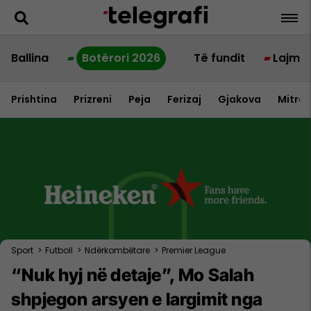
Ballina
Botërori 2026
Të fundit
Lajme
Prishtina
Prizreni
Peja
Ferizaj
Gjakova
Mitrov
Sport
>
Futboll
>
Ndërkombëtare
>
Premier League
“Nuk hyj në detaje”, Mo Salah
shpjegon arsyen e largimit nga