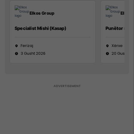
Elkos Group
Elkos
Specialist Mishi (Kasap)
Punëtor në 
Ferizaj
Xërxe
3 Gusht 2026
20 Gusht 2