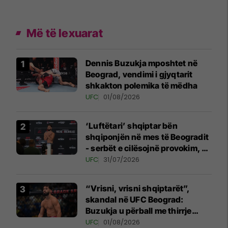
Më të lexuarat
Dennis Buzukja mposhtet në
Beograd, vendimi i gjyqtarit
shkakton polemika të mëdha
UFC
01/08/2026
‘Luftëtari’ shqiptar bën
shqiponjën në mes të Beogradit
- serbët e cilësojnë provokim, ai
e cilëson simbol të identitetit
UFC
31/07/2026
“Vrisni, vrisni shqiptarët”,
skandal në UFC Beograd:
Buzukja u përball me thirrje
anti-shqiptare nga tribunat
UFC
01/08/2026