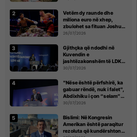
Vetëm dy raunde dhe
miliona euro në xhep,
zbulohet sa fituan Joshua
e Prenga
26/07/2026
Gjithçka që ndodhi në
Kuvendin e
jashtëzakonshëm të LDK-
së
30/07/2026
"Nëse është përfshirë, ka
gabuar rëndë, nuk i falet",
Abdixhiku i çon “selam”
Përparim Ramës
30/07/2026
Bislimi: Në Kongresin
Amerikan është paraqitur
rezoluta që kundërshton