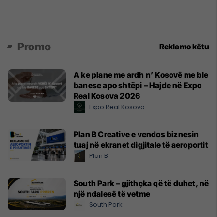
Promo
Reklamo këtu
A ke plane me ardh n’ Kosovë me ble
banese apo shtëpi – Hajde në Expo
Real Kosova 2026
Expo Real Kosova
Plan B Creative e vendos biznesin
tuaj në ekranet digjitale të aeroportit
Plan B
South Park – gjithçka që të duhet, në
një ndalesë të vetme
South Park