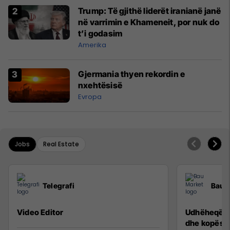
Trump: Të gjithë liderët iranianë janë
në varrimin e Khameneit, por nuk do
t’i godasim
Amerika
Gjermania thyen rekordin e
nxehtësisë
Evropa
Jobs
Real Estate
Telegrafi
Bau 
Video Editor
Udhëheqës p
dhe kopësh