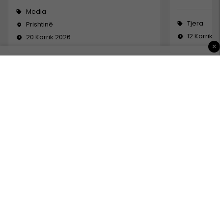
Media
Tjera
Prishtinë
12 Korrik 
20 Korrik 2026
×