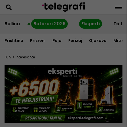
Ballina
Botërori 2026
Eksperti
Të fu
Prishtina
Prizreni
Peja
Ferizaj
Gjakova
Mitrov
Fun
>
Interesante