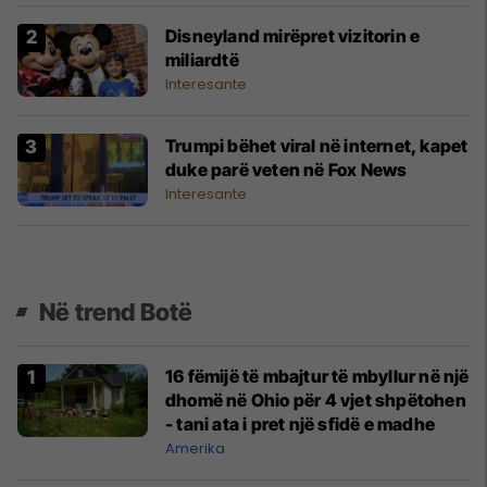
Disneyland mirëpret vizitorin e
miliardtë
Interesante
Trumpi bëhet viral në internet, kapet
duke parë veten në Fox News
Interesante
Në trend Botë
16 fëmijë të mbajtur të mbyllur në një
dhomë në Ohio për 4 vjet shpëtohen
- tani ata i pret një sfidë e madhe
Amerika