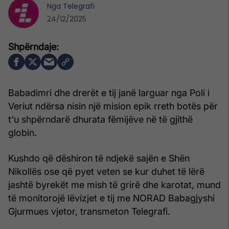
Nga
Telegrafi
24/12/2025
Babadimri dhe drerët e tij janë larguar nga Poli i
Veriut ndërsa nisin një mision epik rreth botës për
t'u shpërndarë dhurata fëmijëve në të gjithë
globin.
Kushdo që dëshiron të ndjekë sajën e Shën
Nikollës ose që pyet veten se kur duhet të lërë
jashtë byrekët me mish të grirë dhe karotat, mund
të monitorojë lëvizjet e tij me NORAD Babagjyshi
Gjurmues vjetor, transmeton Telegrafi.