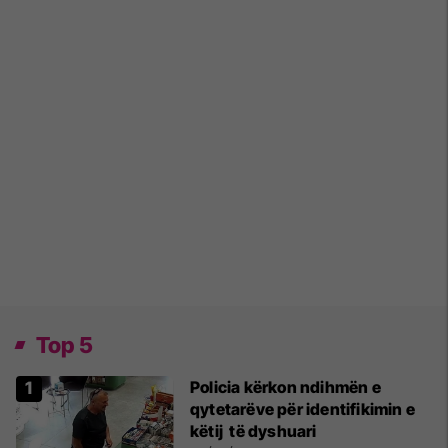
Top 5
Policia kërkon ndihmën e
qytetarëve për identifikimin e
këtij të dyshuari