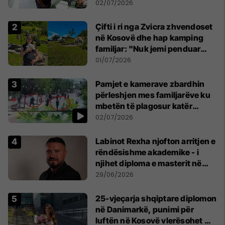
02/07/2026
Çifti i ri nga Zvicra zhvendoset
në Kosovë dhe hap kamping
familjar: "Nuk jemi penduar
asnjë ditë"
01/07/2026
Pamjet e kamerave zbardhin
përleshjen mes familjarëve ku
mbetën të plagosur katër
persona
02/07/2026
Labinot Rexha njofton arritjen e
rëndësishme akademike - i
njihet diploma e masterit në
Psikologji në Zvicër
29/06/2026
25-vjeçarja shqiptare diplomon
në Danimarkë, punimi për
luftën në Kosovë vlerësohet me