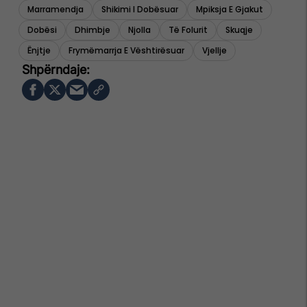
Marramendja
Shikimi I Dobësuar
Mpiksja E Gjakut
Dobësi
Dhimbje
Njolla
Të Folurit
Skuqje
Ënjtje
Frymëmarrja E Vështirësuar
Vjellje