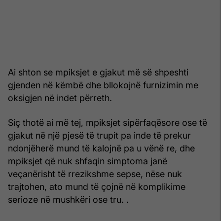
Ai shton se mpiksjet e gjakut më së shpeshti
gjenden në këmbë dhe bllokojnë furnizimin me
oksigjen në indet përreth.
Siç thotë ai më tej, mpiksjet sipërfaqësore ose të
gjakut në një pjesë të trupit pa inde të prekur
ndonjëherë mund të kalojnë pa u vënë re, dhe
mpiksjet që nuk shfaqin simptoma janë
veçanërisht të rrezikshme sepse, nëse nuk
trajtohen, ato mund të çojnë në komplikime
serioze në mushkëri ose tru. .