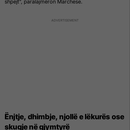
shpejt”, paralajmëron Marchese.
Ënjtje, dhimbje, njollë e lëkurës ose
skuqje në gjymtyrë