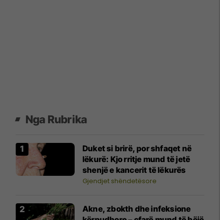
Nga Rubrika
Duket si brirë, por shfaqet në
lëkurë: Kjo rritje mund të jetë
shenjë e kancerit të lëkurës
Gjendjet shëndetësore
Akne, zbokth dhe infeksione
kërpudhore – çfarë mund të bëjë