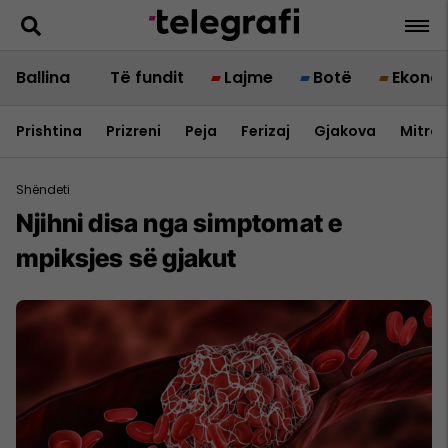
Ballina
Të fundit
Lajme
Botë
Ekono
Prishtina
Prizreni
Peja
Ferizaj
Gjakova
Mitrov
Shëndeti
Njihni disa nga simptomat e
mpiksjes së gjakut