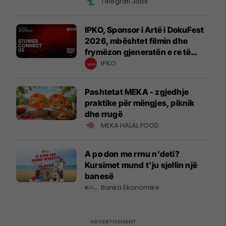
Telegrafi Jobs
IPKO, Sponsor i Artë i DokuFest
2026, mbështet filmin dhe
frymëzon gjeneratën e re të
krijuesve
IPKO
Pashtetat MEKA - zgjedhje
praktike për mëngjes, piknik
dhe rrugë
MEKA HALAL FOOD
A po don me rrnu n’deti?
Kursimet mund t’ju sjellin një
banesë
Banka Ekonomike