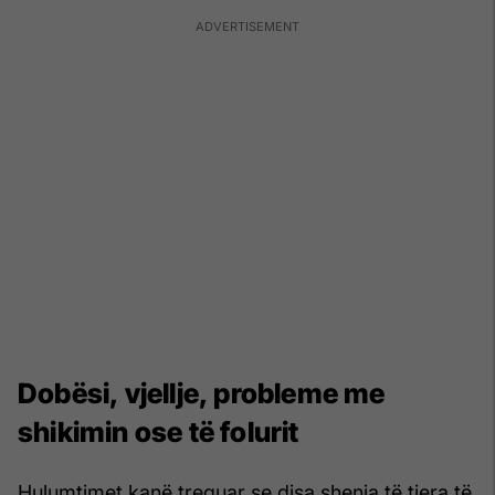
Dobësi, vjellje, probleme me
shikimin ose të folurit
Hulumtimet kanë treguar se disa shenja të tjera të