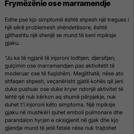
Frymëzënie ose marramendje
Edhe pse kjo simptomë është shpesh një tregues i
një sërë problemesh shëndetësore, është
gjithashtu një shenjë se mund të keni mpiksje
gjaku.
“Ju ka të ngjarë të injoroni lodhjen, djersitjen,
gulçimin ose marramendjen pas aktivitetit të
moderuar ose të fuqishëm. Megjithatë, nëse ato
shfaqen shpesh, veçanërisht gjatë kohës që jeni
duke pushuar ose duke kryer ndonjë aktivitet të
lehtë që nuk kërkon aq shumë përpjekje, nuk
duhet t'i injoroni këto simptoma. Një mpiksje
gjaku në mushkëri quhet emboli pulmonare dhe
parandalon hyrjen e oksigjenit në gjak dhe kjo
gjendje mund të jetë fatale nëse nuk trajtohet