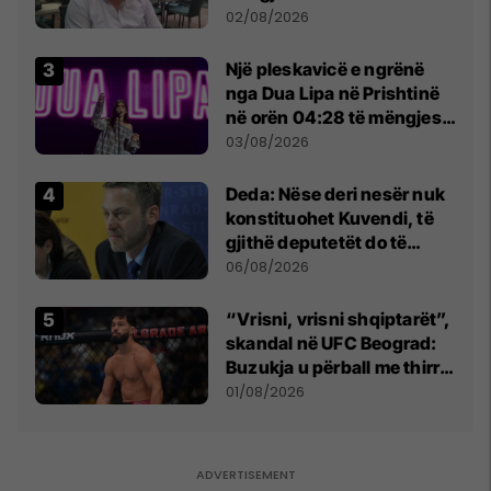
dikush e tradhtoi në
02/08/2026
Beograd
Një pleskavicë e ngrënë
nga Dua Lipa në Prishtinë
në orën 04:28 të mëngjesit
- dhe bota digjitale serbe
03/08/2026
shpall gjendjen e luftës
Deda: Nëse deri nesër nuk
konstituohet Kuvendi, të
gjithë deputetët do të
bëjnë shkelje të rëndë
06/08/2026
kushtetuese
“Vrisni, vrisni shqiptarët”,
skandal në UFC Beograd:
Buzukja u përball me thirrje
anti-shqiptare nga
01/08/2026
tribunat