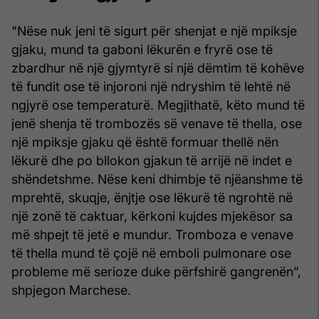
"Nëse nuk jeni të sigurt për shenjat e një mpiksje
gjaku, mund ta gaboni lëkurën e fryrë ose të
zbardhur në një gjymtyrë si një dëmtim të kohëve
të fundit ose të injoroni një ndryshim të lehtë në
ngjyrë ose temperaturë. Megjithatë, këto mund të
jenë shenja të trombozës së venave të thella, ose
një mpiksje gjaku që është formuar thellë nën
lëkurë dhe po bllokon gjakun të arrijë në indet e
shëndetshme. Nëse keni dhimbje të njëanshme të
mprehtë, skuqje, ënjtje ose lëkurë të ngrohtë në
një zonë të caktuar, kërkoni kujdes mjekësor sa
më shpejt të jetë e mundur. Tromboza e venave
të thella mund të çojë në emboli pulmonare ose
probleme më serioze duke përfshirë gangrenën”,
shpjegon Marchese.