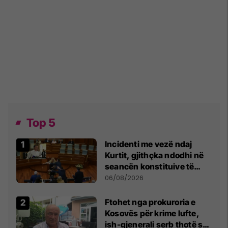
Top 5
Incidenti me vezë ndaj
Kurtit, gjithçka ndodhi në
seancën konstituive të
Kuvendit
06/08/2026
Ftohet nga prokuroria e
Kosovës për krime lufte,
ish-gjenerali serb thotë se