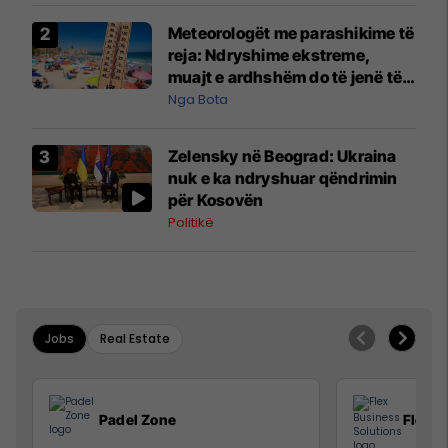
Meteorologët me parashikime të
reja: Ndryshime ekstreme,
muajt e ardhshëm do të jenë të
pazakontë
Nga Bota
Zelensky në Beograd: Ukraina
nuk e ka ndryshuar qëndrimin
për Kosovën
Politikë
Jobs
Real Estate
Padel Zone
Flex B