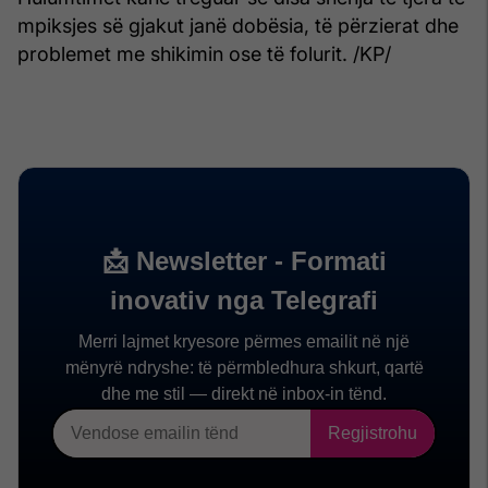
mpiksjes së gjakut janë dobësia, të përzierat dhe
problemet me shikimin ose të folurit. /KP/