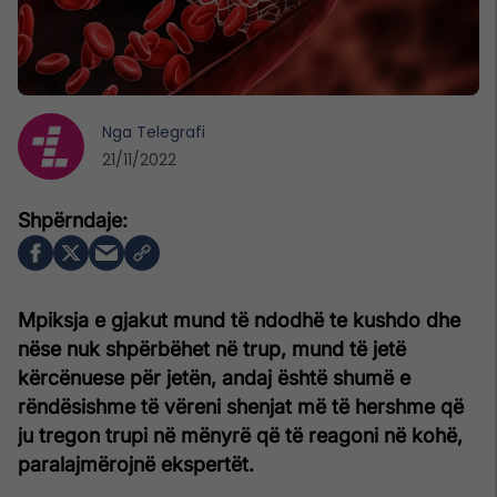
Nga
Telegrafi
21/11/2022
Mpiksja e gjakut mund të ndodhë te kushdo dhe
nëse nuk shpërbëhet në trup, mund të jetë
kërcënuese për jetën, andaj është shumë e
rëndësishme të vëreni shenjat më të hershme që
ju tregon trupi në mënyrë që të reagoni në kohë,
paralajmërojnë ekspertët.