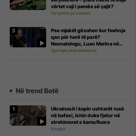
vërtet vaji i pemës së çajit?
Të njohim produktet
Pse mjekët gëzohen kur foshnja
qan për herë të parë?
Neonatologu, Luan Morina në
"Shëndeti në rend të parë"
Gjendjet shëndetësore
Në trend Botë
Ukrainasit i kapin ushtarët rusë
në befasi, ishin duke fjetur në
strehimoret e kamufluara
Evropa