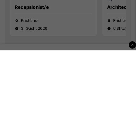
Recepsionist/e
Architect
Prishtine
Prishtinë
31 Gusht 2026
6 Shtator 2
×