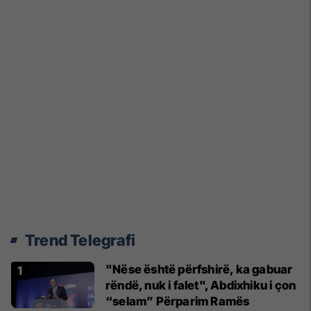
Trend Telegrafi
"Nëse është përfshirë, ka gabuar
rëndë, nuk i falet", Abdixhiku i çon
“selam” Përparim Ramës