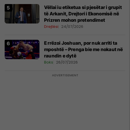
Vëllai iu etiketua si pjesëtar i grupit
të Arkanit, Drejtori i Ekonomisë në
Prizren mohon pretendimet
Drejtësi
24/07/2026
E rrëzoi Joshuan, por nuk arriti ta
mposhtë – Prenga bie me nokaut në
raundin e dytë
Boks
26/07/2026