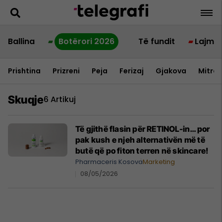
Ballina
Botërori 2026
Të fundit
Lajme
Prishtina
Prizreni
Peja
Ferizaj
Gjakova
Mitrov
Skuqje
6 Artikuj
Të gjithë flasin për RETINOL-in… por
pak kush e njeh alternativën më të
butë që po fiton terren në skincare!
Pharmaceris Kosova
Marketing
08/05/2026