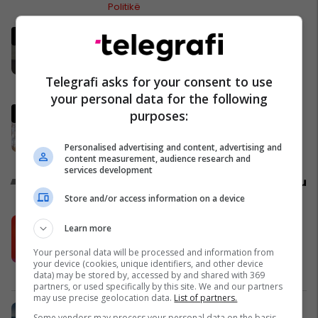
Politikë
32 vjet burgim për katër të
akuzuarit në rastin “Toka 2”,
konfiskohen 45 ngastra
Telegrafi asks for your consent to use
kadastrale
Drejtësi
your personal data for the following
Abdixhiku i mbijetoi nismës së
purposes:
shkarkimit, flet Muhaxheri
Politikë
Personalised advertising and content, advertising and
content measurement, audience research and
services development
Promo
Reklamo këtu
Store and/or access information on a device
Këtë herë me kartelë gërvishtëse
Learn more
plotësisht digjitale dhe mbi 40 mijë
Your personal data will be processed and information from
shpërblime instant!
your device (cookies, unique identifiers, and other device
Meridian
data) may be stored by, accessed by and shared with 369
partners, or used specifically by this site. We and our partners
may use precise geolocation data.
List of partners.
Zgjidhni një nga katër modelet tuaja
Some vendors may process your personal data on the basis