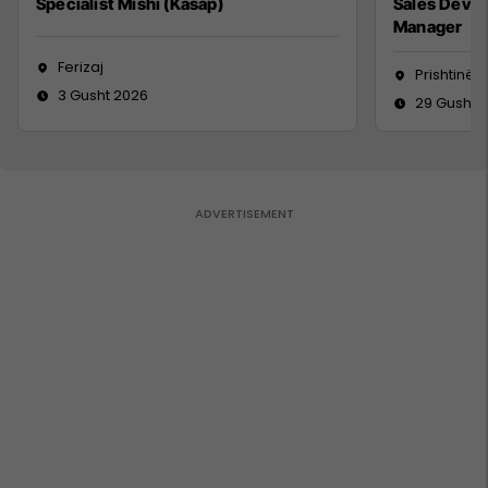
Specialist Mishi (Kasap)
Sales Deve
Manager
Ferizaj
Prishtinë
3 Gusht 2026
29 Gusht 