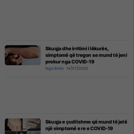
Skuqja dhe irritimi i lëkurës,
simptomë që tregon se mund të jeni
prekur nga COVID-19
Nga Bota
14/07/2020
Skuqja e çuditshme që mund të jetë
një simptomë e re e COVID-19