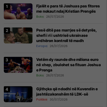
Fjalët e para të Joshuas pas fitores
me nokaut ndaj Kristian Prengës
Boks
26/07/2026
Pesë ditë pas marrjes së detyrës,
shefi i ri i ushtrisë ukrainase
urdhëron kontroll të madh
Evropa
26/07/2026
Vetëm dy raunde dhe miliona euro
në xhep, zbulohet sa fituan Joshua
e Prenga
Boks
26/07/2026
Gjithçka që ndodhi në Kuvendin e
jashtëzakonshëm të LDK-së
Politikë
30/07/2026