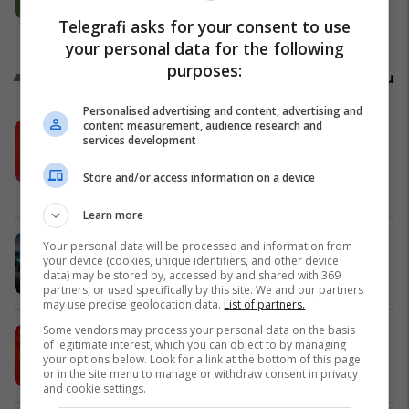
befasues të yllit të Real Madridit
Telegrafi asks for your consent to use
Ndërkombëtare
your personal data for the following
purposes:
Promo
Reklamo këtu
Personalised advertising and content, advertising and
content measurement, audience research and
Këtë herë me kartelë gërvishtëse
services development
plotësisht digjitale dhe mbi 40 mijë
shpërblime instant!
Store and/or access information on a device
Meridian
Learn more
Zgjidhni një nga katër modelet tuaja
Your personal data will be processed and information from
your device (cookies, unique identifiers, and other device
të preferuara Peugeot
data) may be stored by, accessed by and shared with 369
Peugot Kosova
partners, or used specifically by this site. We and our partners
may use precise geolocation data.
List of partners.
Some vendors may process your personal data on the basis
IPKO vazhdon partneritetin me
of legitimate interest, which you can object to by managing
Sunny Hill Festival 2026
your options below. Look for a link at the bottom of this page
or in the site menu to manage or withdraw consent in privacy
IPKO
and cookie settings.