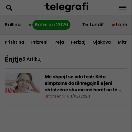
Ballina
Botërori 2026
Të fundit
Lajme
Prishtina
Prizreni
Peja
Ferizaj
Gjakova
Mitrov
Ënjtje
5 Artikuj
Më shpejt se çdo test: Këto
simptoma do të tregojnë a jeni
shtatzënë shumë më herët se të
kaloni menstruacionin e parë
Shtatzëna
04/02/2024