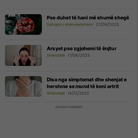
Pse duhet të hani më shumë shegë
Ushqim i shëndetshëm
27/09/2023
Arsyet pse zgjohemi të ënjtur
Shëndeti
17/06/2023
Disa nga simptomat dhe shenjat e
hershme se mund të keni artrit
Shëndeti
14/12/2022