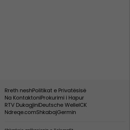
Rreth nesh
Politikat e Privatësisë
Na Kontaktoni
Prokurimi i Hapur
RTV Dukagjini
Deutsche Welle
ICK
Ndreqe.com
Shkabaj
Germin