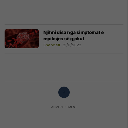
Njihni disa nga simptomat e
mpiksjes së gjakut
Shëndeti
21/11/2022
1