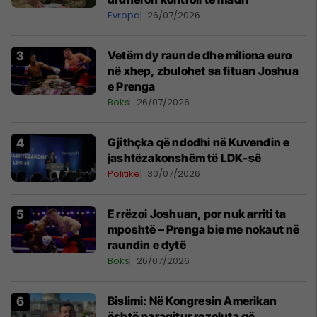
Evropa
26/07/2026
Vetëm dy raunde dhe miliona euro
në xhep, zbulohet sa fituan Joshua
e Prenga
Boks
26/07/2026
Gjithçka që ndodhi në Kuvendin e
jashtëzakonshëm të LDK-së
Politikë
30/07/2026
E rrëzoi Joshuan, por nuk arriti ta
mposhtë – Prenga bie me nokaut në
raundin e dytë
Boks
26/07/2026
Bislimi: Në Kongresin Amerikan
është paraqitur rezoluta që