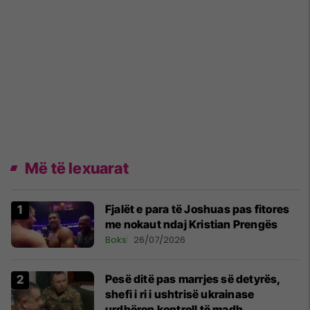
Më të lexuarat
Fjalët e para të Joshuas pas fitores
me nokaut ndaj Kristian Prengës
Boks
26/07/2026
Pesë ditë pas marrjes së detyrës,
shefi i ri i ushtrisë ukrainase
urdhëron kontroll të madh